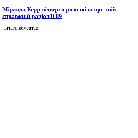
Міранда Керр відверто розповіла про свій
справжній раціон
3689
Читати коментарі