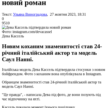
новий роман
Текст:
Ульяна Виноградова
, 27 жовтня 2023, 18:31
0
9510
Фото: instagram.com/devacassel
Дева Кассель
Новим коханим знаменитості став 24-
річний італійський актор та модель
Саул Нанні.
Італійська модель Дева Кассель підтвердила стосунки з новим
бойфрендом. Фото з коханим вона опублікувала в Instagram.
Обранцем знаменитості став 24-річний італійський актор та
модель Саул Нанні.
"Це правда", - написала Дева під фото, де вони позують під
час відпочинку на яхті.
Кассель показала момент їхнього поцілунку.