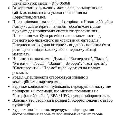
Ідентифікатор медіа – R40-06068
Використання будь-яких матеріалів, розміщених на
сайті, дозволяється за умови посилання на
Корреспондент.net.
При копіюванні матеріалів зі сторінки « Новини України
і світу» , для інтернет - видань - обов'язкове пряме
відкрите для пошукових систем гіперпосилання .
Посилання має бути розміщена в незалежності від
повного або часткового використання матеріалів.
Гіперпосилання ( для інтернет - видань) - повинна бути
розміщена в підзаголовку або в першому абзаці
матеріалу.
Новини з позначками "Думка", "Експертиза", "Заява",
"Регіони", "Гроші", "Влада", "Вибори", "Тест-драйв",
"Спецпроекти", "Промо" публікуються на правах
реклами.
Розділ Спецпроекти створюється спільно з
комерційними партнерами.
Будь яке копіювання, публікація, передрук, чи наступне
поширення інформації, що містить посилання на
"Інтерфакс-Україна", EPA / UPG, суворо забороняється.
Власник веб-сторінки в розділі Я-Корреспондент є автор
публікації.
Будь-яке копіювання, передрук та відтворення
фотографічних творів та/або аудіовізуальних творів