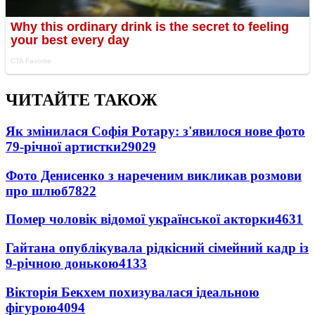
ЧИТАЙТЕ ТАКОЖ
Як змінилася Софія Ротару: з'явилося нове фото
79-річної артистки
29029
Фото Денисенко з нареченим викликав розмови
про шлюб
7822
Помер чоловік відомої української акторки
4631
Гайтана опублікувала рідкісний сімейний кадр із
9-річною донькою
4133
Вікторія Бекхем похизувалася ідеальною
фігурою
4094