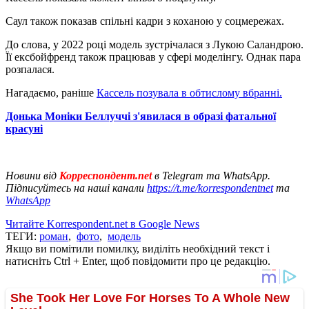
Саул також показав спільні кадри з коханою у соцмережах.
До слова, у 2022 році модель зустрічалася з Лукою Саландрою.
Її ексбойфренд також працював у сфері моделінгу. Однак пара
розпалася.
Нагадаємо, раніше
Кассель позувала в обтислому вбранні.
Донька Моніки Беллуччі з'явилася в образі фатальної
красуні
Новини від
Корреспондент.net
в Telegram та WhatsApp.
Підписуйтесь на наші канали
https://t.me/korrespondentnet
та
WhatsApp
Читайте Korrespondent.net в Google News
ТЕГИ:
роман
,
фото
,
модель
Якщо ви помітили помилку, виділіть необхідний текст і
натисніть Ctrl + Enter, щоб повідомити про це редакцію.