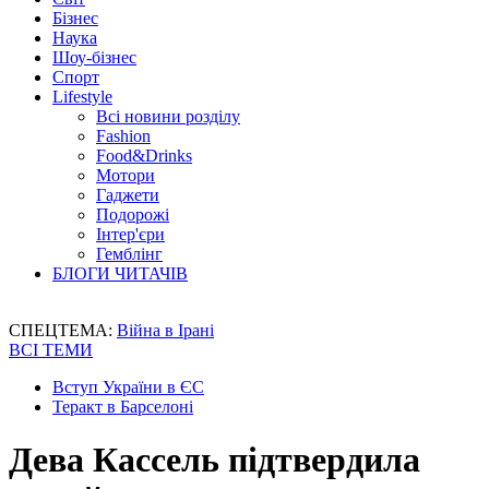
Бізнес
Наука
Шоу-бізнес
Спорт
Lifestyle
Всі новини розділу
Fashion
Food&Drinks
Мотори
Гаджети
Подорожі
Інтер'єри
Гемблінг
БЛОГИ ЧИТАЧІВ
СПЕЦТЕМА:
Війна в Ірані
ВСІ ТЕМИ
Вступ України в ЄС
Теракт в Барселоні
Дева Кассель підтвердила