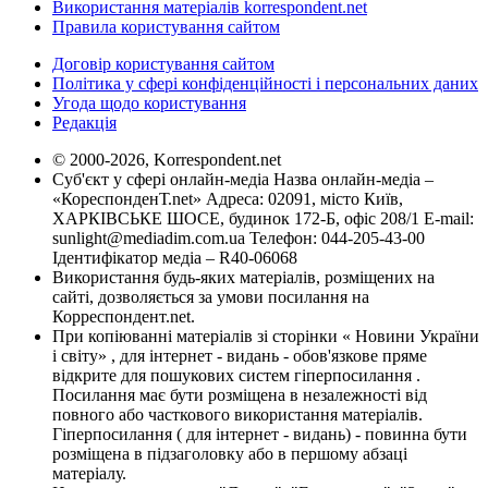
Використання матеріалів korrespondent.net
Правила користування сайтом
Договір користування сайтом
Політика у сфері конфіденційності і персональних даних
Угода щодо користування
Редакція
© 2000-2026, Korrespondent.net
Суб'єкт у сфері онлайн-медіа Назва онлайн-медіа –
«КореспонденТ.net» Адреса: 02091, місто Київ,
ХАРКІВСЬКЕ ШОСЕ, будинок 172-Б, офіс 208/1 E-mail:
sunlight@mediadim.com.ua
Телефон: 044-205-43-00
Ідентифікатор медіа – R40-06068
Використання будь-яких матеріалів, розміщених на
сайті, дозволяється за умови посилання на
Корреспондент.net.
При копіюванні матеріалів зі сторінки « Новини України
і світу» , для інтернет - видань - обов'язкове пряме
відкрите для пошукових систем гіперпосилання .
Посилання має бути розміщена в незалежності від
повного або часткового використання матеріалів.
Гіперпосилання ( для інтернет - видань) - повинна бути
розміщена в підзаголовку або в першому абзаці
матеріалу.