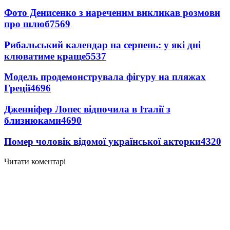
Фото Денисенко з нареченим викликав розмови
про шлюб
7569
Рибальський календар на серпень: у які дні
клюватиме краще
5537
Модель продемонструвала фігуру на пляжах
Греції
4696
Дженніфер Лопес відпочила в Італії з
близнюками
4690
Помер чоловік відомої української акторки
4320
Читати коментарі