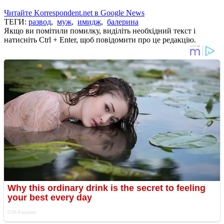
Читайте Korrespondent.net в Google News
ТЕГИ:
развод
,
муж
,
имидж
,
балерина
Якщо ви помітили помилку, виділіть необхідний текст і
натисніть Ctrl + Enter, щоб повідомити про це редакцію.