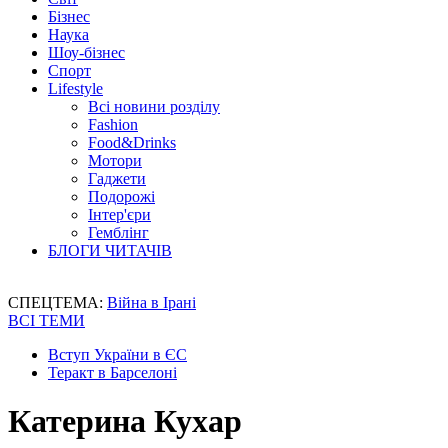
Бізнес
Наука
Шоу-бізнес
Спорт
Lifestyle
Всі новини розділу
Fashion
Food&Drinks
Мотори
Гаджети
Подорожі
Інтер'єри
Гемблінг
БЛОГИ ЧИТАЧІВ
СПЕЦТЕМА:
Війна в Ірані
ВСІ ТЕМИ
Вступ України в ЄС
Теракт в Барселоні
Катерина Кухар