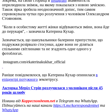
Зокрема, на своїй сторінці в
Instagram
знаменитість
оприлюднила знімок, на якому показалася з новою зачіскою.
Також зірка зробила неоднозначний допис, тим самим
спровокувала чутки про розлучення з чоловіком Олександром
Стояновим.
"Коли в особистому житті жінки відбуваються зміни, вона йде
до перукаря", - зазначила Катерина Кухар.
Зазначається, що шанувальники балерини припустили, що
подружжя розірвало стосунки, адже вони не діляться
спільними світлинами та не згадують одне одного у
фотоблогах.
instagram.com/ekaterinakukhar_official
Раніше повідомлялося, що Катерина Кухар опинилася
в
епіцентрі потужного
землетрусу.
Акторка Меріл Стріп розлучилася з чоловіком після 45
років шлюбу
Новини від
Корреспондент.net
в Telegram та WhatsApp.
Підписуйтесь на наші канали
https://t.me/korrespondentnet
та
WhatsApp