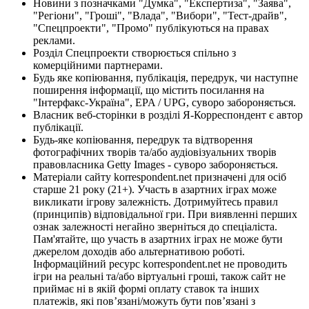
Новини з позначками "Думка", "Експертиза", "Заява",
"Регіони", "Гроші", "Влада", "Вибори", "Тест-драйв",
"Спецпроекти", "Промо" публікуються на правах
реклами.
Розділ Спецпроекти створюється спільно з
комерційними партнерами.
Будь яке копіювання, публікація, передрук, чи наступне
поширення інформації, що містить посилання на
"Інтерфакс-Україна", EPA / UPG, суворо забороняється.
Власник веб-сторінки в розділі Я-Корреспондент є автор
публікації.
Будь-яке копіювання, передрук та відтворення
фотографічних творів та/або аудіовізуальних творів
правовласника Getty Images - суворо забороняється.
Матеріали сайту korrespondent.net призначені для осіб
старше 21 року (21+). Участь в азартних іграх може
викликати ігрову залежність. Дотримуйтесь правил
(принципів) відповідальної гри. При виявленні перших
ознак залежності негайно зверніться до спеціаліста.
Пам'ятайте, що участь в азартних іграх не може бути
джерелом доходів або альтернативою роботі.
Інформаційний ресурс korrespondent.net не проводить
ігри на реальні та/або віртуальні гроші, також сайт не
приймає ні в якій формі оплату ставок та інших
платежів, які пов’язані/можуть бути пов’язані з