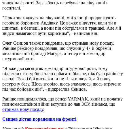
точок на фронті. Зараз боєць перебуває на лікуванні в
госпіталі.
"Поки знаходжуся на лікуванні, мої хлопці продовжують
героїчно боронити Авдіївку. Це важке відчуття, коли ти в
шпиталі, в безпеці, а вони під обстрілами в траншеї. Але я й
звідси намагаюся бути корисним", - написав він.
Олег Сенцов також повідомив, що отримав нову посаду.
Раніше режисер повідомляв, що служив у 47-й окремій
механізованій бригаді Магура, а тепер він командир
штурмової роти.
"Я вже два місяця як командир штурмової роти, тому
підлеглих та турбот стало набагато більше, ніж було раніше у
взводі. Тяжкі бої виснажили не тільки людей, а й нашу
ресурсну базу. Щось згоріло, щось зламалось, щось втрачено
під час бойових дій", - підкреслив Сенцов.
Раніше повідомлялося, що репер YARMAK, який на початку
повномасштабної війни вступив до лав ЗСУ, зізнався, що
отримав нову посаду
.
Сенцов дістав поранення на фронті
Новини від
Корреспондент.net
в Telegram та WhatsApp.