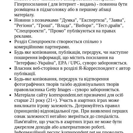
Гіперпосилання ( для інтернет - видань) - повинна бути
розміщена в підзаголовку або в першому абзаці
матеріалу.
Новини з позначками "Думка", "Експертиза", "Заява",
"Регіони", "Гроші", "Влада", "Вибори", "Тест-драйв",
"Спецпроекти", "Промо" публікуються на правах
реклами.
Розділ Спецпроекти створюється спільно з
комерційними партнерами.
Будь яке копіювання, публікація, передрук, чи наступне
поширення інформації, що містить посилання на
"Інтерфакс-Україна", EPA / UPG, суворо забороняється.
Власник веб-сторінки в розділі Я-Корреспондент є автор
публікації.
Будь-яке копіювання, передрук та відтворення
фотографічних творів та/або аудіовізуальних творів
правовласника Getty Images - суворо забороняється.
Матеріали сайту korrespondent.net призначені для осіб
старше 21 року (21+). Участь в азартних іграх може
викликати ігрову залежність. Дотримуйтесь правил
(принципів) відповідальної гри. При виявленні перших
ознак залежності негайно зверніться до спеціаліста.
Пам'ятайте, що участь в азартних іграх не може бути
джерелом доходів або альтернативою роботі.
Інформаційний ресурс korrespondent.net не проводить