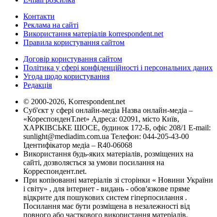
Контакти
Реклама на сайті
Використання матеріалів korrespondent.net
Правила користування сайтом
Договір користування сайтом
Політика у сфері конфіденційності і персональних даних
Угода щодо користування
Редакція
© 2000-2026, Korrespondent.net
Суб'єкт у сфері онлайн-медіа Назва онлайн-медіа –
«КореспонденТ.net» Адреса: 02091, місто Київ,
ХАРКІВСЬКЕ ШОСЕ, будинок 172-Б, офіс 208/1 E-mail:
sunlight@mediadim.com.ua
Телефон: 044-205-43-00
Ідентифікатор медіа – R40-06068
Використання будь-яких матеріалів, розміщених на
сайті, дозволяється за умови посилання на
Корреспондент.net.
При копіюванні матеріалів зі сторінки « Новини України
і світу» , для інтернет - видань - обов'язкове пряме
відкрите для пошукових систем гіперпосилання .
Посилання має бути розміщена в незалежності від
повного або часткового використання матеріалів.