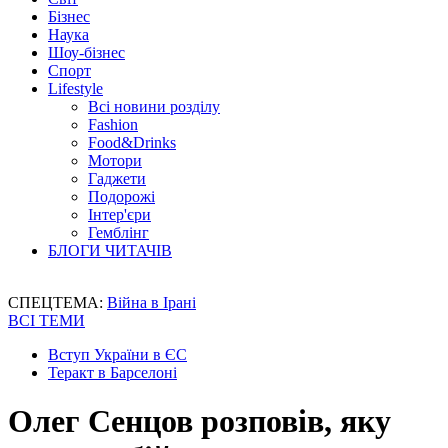
Бізнес
Наука
Шоу-бізнес
Спорт
Lifestyle
Всі новини розділу
Fashion
Food&Drinks
Мотори
Гаджети
Подорожі
Інтер'єри
Гемблінг
БЛОГИ ЧИТАЧІВ
СПЕЦТЕМА:
Війна в Ірані
ВСІ ТЕМИ
Вступ України в ЄС
Теракт в Барселоні
Олег Сенцов розповів, яку