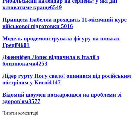
Рибальський календар на серпень: у які дні
клюватиме краще
6549
Принцеса Ізабелла проходить 11-місячний курс
військової підготовки
5016
Модель продемонструвала фігуру на пляжах
Греції
4601
Дженніфер Лопес відпочила в Італії з
близнюками
4253
Лідер гурту Ногу свело! опинився під російським
обстрілом у Києві
4147
Відомий шоумен поскаржився на проблеми зі
здоров'ям
3577
Читати коментарі