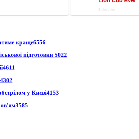
ватиме краще
6556
йськової підготовки
5022
ї
4611
4302
обстрілом у Києві
4153
ров'ям
3585