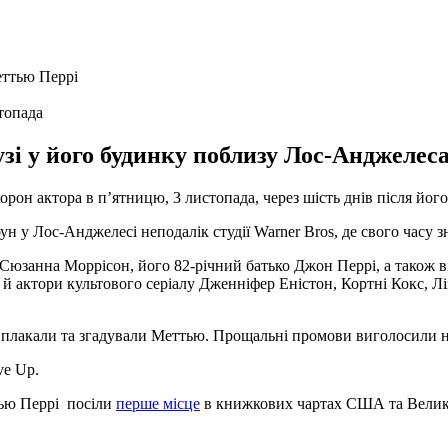
топада
і у його будинку поблизу Лос-Анджелеса 
орон актора в п’ятницю, 3 листопада, через шість днів після йог
у Лос-Анджелесі неподалік студії Warner Bros, де свого часу з
Сюзанна Моррісон, його 82-річний батько Джон Перрі, а також ві
актори культового серіалу Дженніфер Еністон, Кортні Кокс, Ліз
о плакали та згадували Меттью. Прощальні промови виголосили на
ve Up.
тью Перрі посіли
перше місце
в книжкових чартах США та Велико