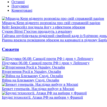
Останні
Популярні
Коментовані
Міранда Керр відверто розповіла про свій справжній раціон
Кейт Бекінсейл поєднала йогу з ефектним образом
Сукню Вітні Г'юстон продадуть з аукціону
Гайтана опублікувала рідкісний сімейний кадр із 9-річною дон
Ріанна вразила розкішним образом на карнавалі в рідному Барб
Сюжети
Підсумки 06.08: Санкції проти РФ і дрон у Лейпцигу
Вторгнення Росії в Україну. Онлайн
Війна на Близькому Сході. Онлайн
Бенкет генералів. Наслідки вибуху в Москві
Брудні технології. Атаки РФ на вибори у Франції