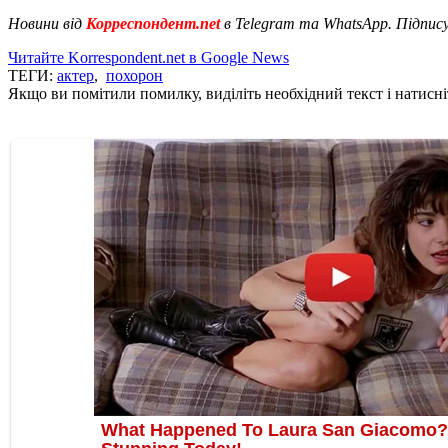
Новини від
Корреспондент.net
в Telegram та WhatsApp. Підпис
Читайте Korrespondent.net в Google News
ТЕГИ:
актер
,
похорон
Якщо ви помітили помилку, виділіть необхідний текст і натисніт