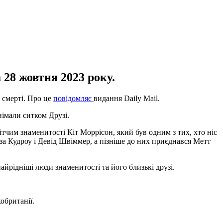
28 жовтня 2023 року.
о смерті. Про це
повідомляє
видання Daily Mail.
німали ситком Друзі.
тчим знаменитості Кіт Моррісон, який був одним з тих, хто ніс
а Кудроу і Девід Швіммер, а пізніше до них приєднався Метт
йрідніші люди знаменитості та його близькі друзі.
британії.