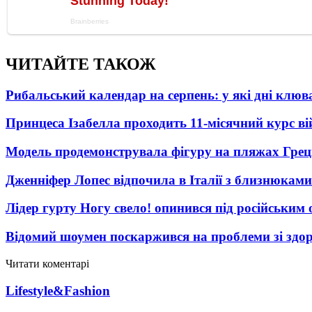
ЧИТАЙТЕ ТАКОЖ
Рибальський календар на серпень: у які дні клю
Принцеса Ізабелла проходить 11-місячний курс ві
Модель продемонструвала фігуру на пляжах Греці
Дженніфер Лопес відпочила в Італії з близнюками
Лідер гурту Ногу свело! опинився під російським 
Відомий шоумен поскаржився на проблеми зі здо
Читати коментарі
Lifestyle&Fashion