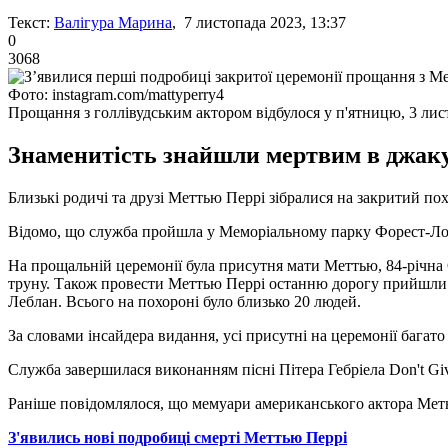
Текст:
Валігура Марина
, 7 листопада 2023, 13:37
0
3068
Фото: instagram.com/mattyperry4
Прощання з голлівудським актором відбулося у п'ятницю, 3 лис
Знаменитість знайшли мертвим в джакуз
Близькі родичі та друзі Меттью Перрі зібралися на закритий пох
Відомо, що служба пройшла у Меморіальному парку Форест-Лоун 
На прощальній церемонії була присутня мати Меттью, 84-річна 
труну. Також провести Меттью Перрі останню дорогу прийшли й 
Леблан. Всього на похороні було близько 20 людей.
За словами інсайдера видання, усі присутні на церемонії багат
Служба завершилася виконанням пісні Пітера Гебріела Don't Gi
Раніше повідомлялося, що мемуари американського актора Ме
З'явились нові подробиці смерті Меттью Перрі