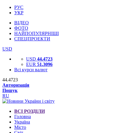
РУС
УКР
ВІДЕО
ФОТО
НАЙПОПУЛЯРНІШІ
СПЕЦПРОЕКТИ
USD
USD
44.4723
EUR
51.3096
Всі курси валют
44.4723
Авторизація
Пошук
RU
ВСІ РОЗДІЛИ
Головна
Україна
Місто
Світ