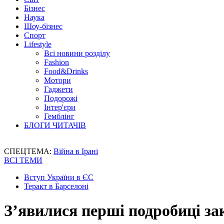
Бізнес
Наука
Шоу-бізнес
Спорт
Lifestyle
Всі новини розділу
Fashion
Food&Drinks
Мотори
Гаджети
Подорожі
Інтер'єри
Гемблінг
БЛОГИ ЧИТАЧІВ
СПЕЦТЕМА:
Війна в Ірані
ВСІ ТЕМИ
Вступ України в ЄС
Теракт в Барселоні
З’явилися перші подробиці за