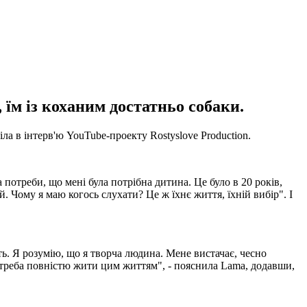
 їм із коханим достатньо собаки.
ла в інтерв'ю YouTube-проекту Rostyslove Production.
 потреби, що мені була потрібна дитина. Це було в 20 років,
ей. Чому я маю когось слухати? Це ж їхнє життя, їхній вибір". І
сть. Я розумію, що я творча людина. Мене вистачає, чесно
а і треба повністю жити цим життям", - пояснила Lama, додавши,