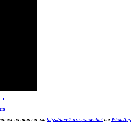
'ю
.
ків
уйтесь на наші канали
https://t.me/korrespondentnet
та
WhatsApp