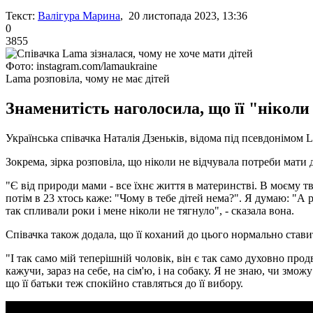
Текст:
Валігура Марина
, 20 листопада 2023, 13:36
0
3855
Фото: instagram.com/lamaukraine
Lama розповіла, чому не має дітей
Знаменитість наголосила, що її "ніколи 
Українська співачка Наталія Дзеньків, відома під псевдонімом L
Зокрема, зірка розповіла, що ніколи не відчувала потреби мати 
"Є від природи мами - все їхнє життя в материнстві. В моєму тв
потім в 23 хтось каже: "Чому в тебе дітей нема?". Я думаю: "А ре
так спливали роки і мене ніколи не тягнуло", - сказала вона.
Співачка також додала, що її коханий до цього нормально ставит
"І так само мій теперішній чоловік, він є так само духовно про
кажучи, зараз на себе, на сім'ю, і на собаку. Я не знаю, чи зм
що її батьки теж спокійно ставляться до її вибору.