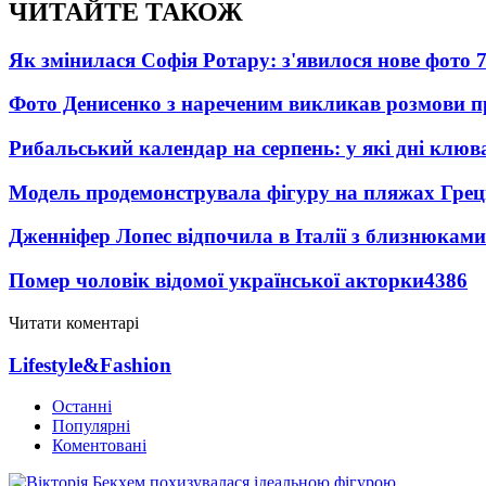
ЧИТАЙТЕ ТАКОЖ
Як змінилася Софія Ротару: з'явилося нове фото 7
Фото Денисенко з нареченим викликав розмови 
Рибальський календар на серпень: у які дні клю
Модель продемонструвала фігуру на пляжах Греці
Дженніфер Лопес відпочила в Італії з близнюками
Помер чоловік відомої української акторки
4386
Читати коментарі
Lifestyle&Fashion
Останні
Популярні
Коментовані