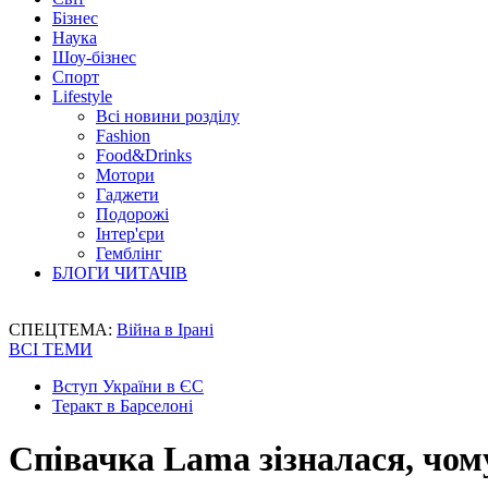
Бізнес
Наука
Шоу-бізнес
Спорт
Lifestyle
Всі новини розділу
Fashion
Food&Drinks
Мотори
Гаджети
Подорожі
Інтер'єри
Гемблінг
БЛОГИ ЧИТАЧІВ
СПЕЦТЕМА:
Війна в Ірані
ВСІ ТЕМИ
Вступ України в ЄС
Теракт в Барселоні
Співачка Lama зізналася, чому