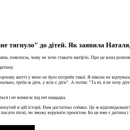
не тягнуло" до дітей. Як заявила Наталя,
ama, пояснила, чому не хоче ставати матір'ю. Про це вона розпові
дитину.
орчому житті у мене не було потреби такої. Я ніколи не відчувала
ально, треба ж діти, у всіх є діти". А потім: "Та ні, я не хочу діт
ься і не вимагає від неї нащадка.
двинутий в цій історії. Нам достатньо собаки. Це ж відповідальні
ожу писати пісні, чи зможу керувати проєктом. Бо це вже є дитин