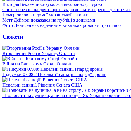
Вікторія Бекхем похизувалася ідеальною фігурою
Спека небезпечна для тварин: як розпізнати перегрів у кота чи 
Помер чоловік відомої української акторки
Метт Деймон показався на публіці з доньками
Фото Денисенко з нареченим викликав розмови про шлюб
Сюжети
Вторгнення Росії в Україну. Онлайн
Війна на Близькому Сході. Онлайн
Підсумки 07.08: "Пекельні" санкції і "парад" дронів
Пекельні санкції. Рішення Сената США
"Полювати на лучника, а не на стрілу". Як Україні боротись з 