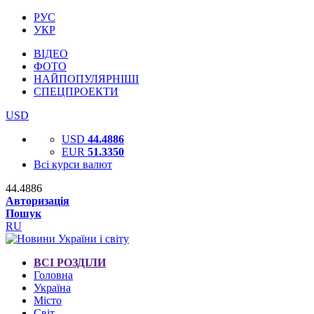
РУС
УКР
ВІДЕО
ФОТО
НАЙПОПУЛЯРНІШІ
СПЕЦПРОЕКТИ
USD
USD
44.4886
EUR
51.3350
Всі курси валют
44.4886
Авторизація
Пошук
RU
ВСІ РОЗДІЛИ
Головна
Україна
Місто
Світ