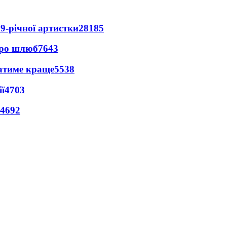
9-річної артистки
28185
про шлюб
7643
ватиме краще
5538
ї
4703
4692