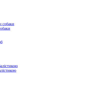
собаки
юб
балістикою