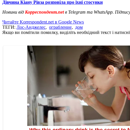
Дівчина Кіану Рівза розповіла про їхні стосунки
Новини від
Корреспондент.net
в Telegram та WhatsApp. Підпис
Читайте Korrespondent.net в Google News
ТЕГИ:
Лос-Анджелес
,
ограбление
,
дом
Якщо ви помітили помилку, виділіть необхідний текст і натисніт