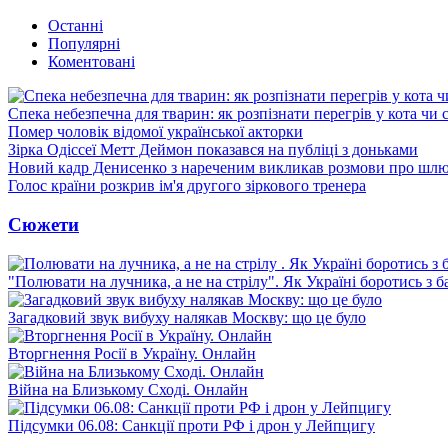
Останні
Популярні
Коментовані
Спека небезпечна для тварин: як розпізнати перегрів у кота чи 
Помер чоловік відомої української акторки
Зірка Одіссеї Метт Деймон показався на публіці з доньками
Новий кадр Денисенко з нареченим викликав розмови про шл
Голос країни розкрив ім'я другого зіркового тренера
Сюжети
"Полювати на лучника, а не на стрілу". Як Україні боротись з 
Загадковий звук вибуху налякав Москву: що це було
Вторгнення Росії в Україну. Онлайн
Війна на Близькому Сході. Онлайн
Підсумки 06.08: Санкції проти РФ і дрон у Лейпцигу