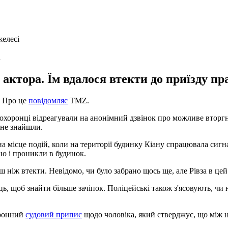
а
 актора. Їм вдалося втекти до приїзду пр
. Про це
повідомляє
TMZ.
оохоронці відреагували на анонімний дзвінок про можливе вторгн
 не знайшли.
 місце подій, коли на території будинку Кіану спрацювала сигна
но і проникли в будинок.
ніж втекти. Невідомо, чи було забрано щось ще, але Рівза в цей 
ь, щоб знайти більше зачіпок. Поліцейські також з'ясовують, чи
оронний
судовий припис
щодо чоловіка, який стверджує, що між 