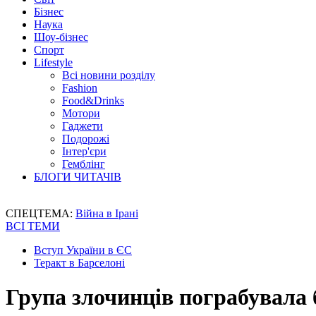
Бізнес
Наука
Шоу-бізнес
Спорт
Lifestyle
Всі новини розділу
Fashion
Food&Drinks
Мотори
Гаджети
Подорожі
Інтер'єри
Гемблінг
БЛОГИ ЧИТАЧІВ
СПЕЦТЕМА:
Війна в Ірані
ВСІ ТЕМИ
Вступ України в ЄС
Теракт в Барселоні
Група злочинців пограбувала 