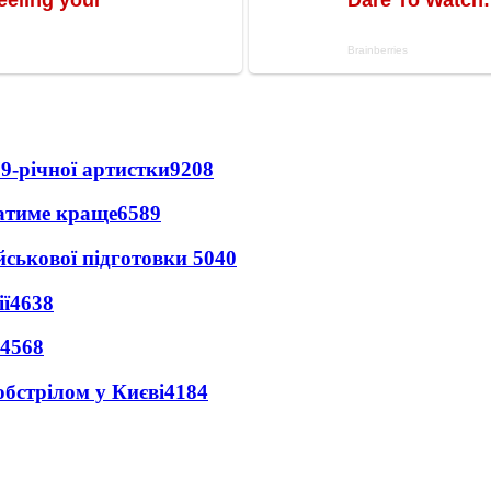
9-річної артистки
9208
ватиме краще
6589
йськової підготовки
5040
ї
4638
4568
обстрілом у Києві
4184