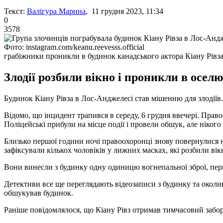
Текст:
Валігура Марина
, 11 грудня 2023, 11:34
0
3578
Фото: instagram.com/keanu.reevesss.official
грабіжники проникли в будинок канадського актора Кіану Рівз
Злодії розбили вікно і проникли в оселю
Будинок Кіану Рівза в Лос-Анджелесі став мішенню для злодіїв
Відомо, що інцидент трапився в середу, 6 грудня ввечері. Прав
Поліцейські прибули на місце події і провели обшук, але нікого
Близько першої години ночі правоохоронці знову повернулися на
зафіксували кількох чоловіків у лижних масках, які розбили вік
Вони винесли з будинку одну одиницю вогнепальної зброї, перш 
Детективи все ще переглядають відеозаписи з будинку та околиц
обшукував будинок.
Раніше повідомлялося, що Кіану Рівз отримав тимчасовий заб