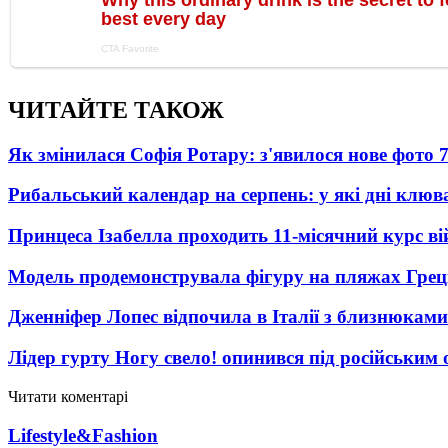
ЧИТАЙТЕ ТАКОЖ
Як змінилася Софія Ротару: з'явилося нове фото 7
Рибальський календар на серпень: у які дні клю
Принцеса Ізабелла проходить 11-місячний курс ві
Модель продемонструвала фігуру на пляжах Греці
Дженніфер Лопес відпочила в Італії з близнюками
Лідер гурту Ногу свело! опинився під російським 
Читати коментарі
Lifestyle&Fashion