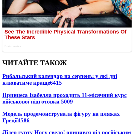
ЧИТАЙТЕ ТАКОЖ
Рибальський календар на серпень: у які дні
клюватиме краще
6415
Принцеса Ізабелла проходить 11-місячний курс
військової підготовки
5009
Модель продемонструвала фігуру на пляжах
Греції
4586
Лідер гурту Ногу свело! опинився під російським