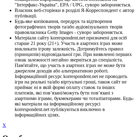
"Інтерфакс-Україна", EPA / UPG, суворо забороняється.
Власник веб-сторінки в розділі Я-Корреспондент є автор
публікації.
Будь-яке копіювання, передрук та відтворення
фотографічних творів та/або аудіовізуальних творів
правовласника Getty Images - суворо забороняється.
Матеріали сайту korrespondent.net призначені для осіб
старше 21 року (21+). Участь в азартних іграх може
викликати ігрову залежність. Дотримуйтесь правил
(принципів) відповідальної гри. При виявленні перших
ознак залежності негайно зверніться до спеціаліста.
Пам'ятайте, що участь в азартних іграх не може бути
джерелом доходів або альтернативою роботі.
Інформаційний ресурс korrespondent.net не проводить
ігри на реальні та/або віртуальні гроші, також сайт не
приймає ні в якій формі оплату ставок та інших
платежів, які пов’язані/можуть бути пов’язані з
азартними іграми, букмекерами чи тоталізаторами. Будь-
які матеріали на інформаційному ресурсі
korrespondent.net публікуються виключно в
інформаційних цілях.
X