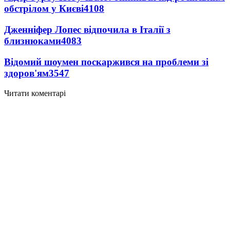
обстрілом у Києві
4108
Дженніфер Лопес відпочила в Італії з
близнюками
4083
Відомий шоумен поскаржився на проблеми зі
здоров'ям
3547
Читати коментарі