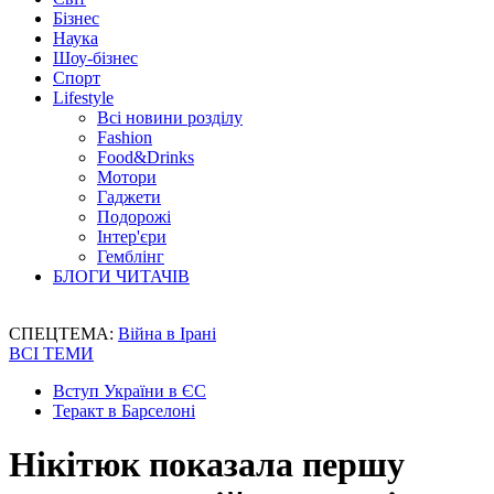
Бізнес
Наука
Шоу-бізнес
Спорт
Lifestyle
Всі новини розділу
Fashion
Food&Drinks
Мотори
Гаджети
Подорожі
Інтер'єри
Гемблінг
БЛОГИ ЧИТАЧІВ
СПЕЦТЕМА:
Війна в Ірані
ВСІ ТЕМИ
Вступ України в ЄС
Теракт в Барселоні
Нікітюк показала першу