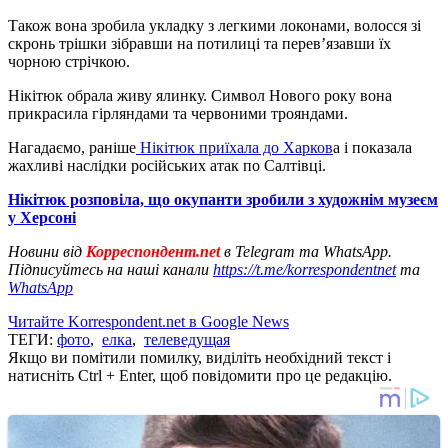
Також вона зробила укладку з легкими локонами, волосся зі
скронь трішки зібравши на потилиці та перевʼязавши їх
чорною стрічкою.
Нікітюк обрала живу ялинку. Символ Нового року вона
прикрасила гірляндами та червоними трояндами.
Нагадаємо, раніше
Нікітюк приїхала до Харков
а і показала
жахливі наслідки російських атак по Салтівці.
Нікітюк розповіла, що окупанти зробили з художнім музеєм
у Херсоні
Новини від
Корреспондент.net
в Telegram та WhatsApp.
Підписуйтесь на наші канали
https://t.me/korrespondentnet
та
WhatsApp
Читайте Korrespondent.net в Google News
ТЕГИ:
фото
,
елка
,
телеведущая
Якщо ви помітили помилку, виділіть необхідний текст і
натисніть Ctrl + Enter, щоб повідомити про це редакцію.