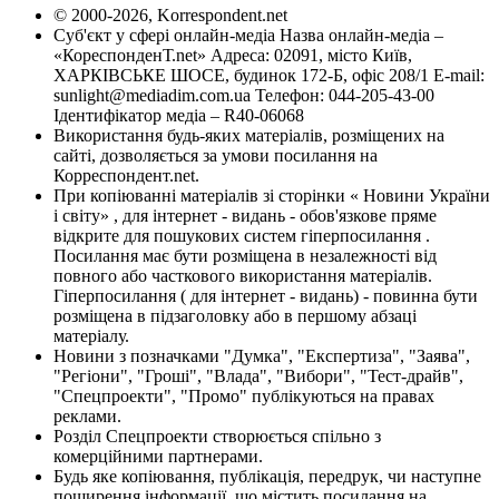
© 2000-2026, Korrespondent.net
Суб'єкт у сфері онлайн-медіа Назва онлайн-медіа –
«КореспонденТ.net» Адреса: 02091, місто Київ,
ХАРКІВСЬКЕ ШОСЕ, будинок 172-Б, офіс 208/1 E-mail:
sunlight@mediadim.com.ua
Телефон: 044-205-43-00
Ідентифікатор медіа – R40-06068
Використання будь-яких матеріалів, розміщених на
сайті, дозволяється за умови посилання на
Корреспондент.net.
При копіюванні матеріалів зі сторінки « Новини України
і світу» , для інтернет - видань - обов'язкове пряме
відкрите для пошукових систем гіперпосилання .
Посилання має бути розміщена в незалежності від
повного або часткового використання матеріалів.
Гіперпосилання ( для інтернет - видань) - повинна бути
розміщена в підзаголовку або в першому абзаці
матеріалу.
Новини з позначками "Думка", "Експертиза", "Заява",
"Регіони", "Гроші", "Влада", "Вибори", "Тест-драйв",
"Спецпроекти", "Промо" публікуються на правах
реклами.
Розділ Спецпроекти створюється спільно з
комерційними партнерами.
Будь яке копіювання, публікація, передрук, чи наступне
поширення інформації, що містить посилання на