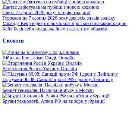
Дантес дебютував на публіці з новою коханою
Свята 7 серпня 2026 року: історія, традиції
Гороскоп на 7 серпня 2026 року для всіх знаків зодіаку
Міранда Керр відверто розповіла про свій справжній раціон
Кейт Бекінсейл поєднала йогу з ефектним образом
Сюжети
Війна на Близькому Сході. Онлайн
Вторгнення Росії в Україну. Онлайн
Підсумки 06.08: Санкції проти РФ і дрон у Лейпцигу
Бенкет генералів. Наслідки вибуху в Москві
Брудні технології. Атаки РФ на вибори у Франції