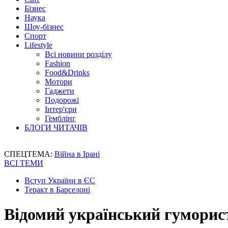
Бізнес
Наука
Шоу-бізнес
Спорт
Lifestyle
Всі новини розділу
Fashion
Food&Drinks
Мотори
Гаджети
Подорожі
Інтер'єри
Гемблінг
БЛОГИ ЧИТАЧІВ
СПЕЦТЕМА:
Війна в Ірані
ВСІ ТЕМИ
Вступ України в ЄС
Теракт в Барселоні
Відомий український гуморист