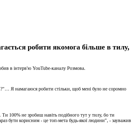
гається робити якомога більше в тилу,
робив в інтерв'ю YouTube-каналу Розмова.
нті?"… Я намагаюся робити стільки, щоб мені було не соромно
 Ти 100% не зробиш навіть подібного тут у тилу, бо ти
аз бути корисним - це топ-мета будь-якої людини", - зауважив