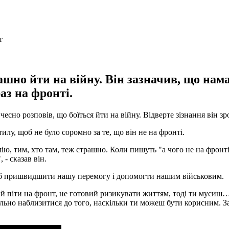
шно йти на війну. Він зазначив, що нама
аз на фронті.
сно розповів, що боїться йти на війну. Відверте зізнання він з
лу, щоб не було соромно за те, що він не на фронті.
зумію, тим, хто там, теж страшно. Коли пишуть "а чого не на фро
 - сказав він.
об пришвидшити нашу перемогу і допомогти нашим військовим.
вий піти на фронт, не готовий ризикувати життям, тоді ти мусиш…
но наблизитися до того, наскільки ти можеш бути корисним. Зар