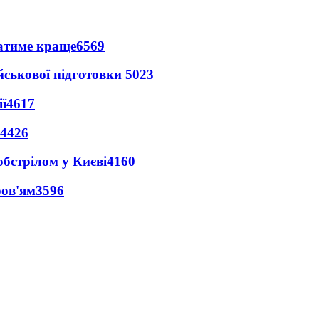
ватиме краще
6569
йськової підготовки
5023
ї
4617
4426
обстрілом у Києві
4160
ров'ям
3596