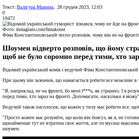
Текст:
Валігура Марина
, 28 грудня 2023, 12:03
0
19472
Фото: instagram.com/fimakonst
Фіма Константиновський чесно розповів, чому він не на фронті
Шоумен відверто розповів, що йому стра
щоб не було соромно перед тими, хто зар
Відомий український комік і ведучий Фіма Константиновський че
При цьому він зазначив, що намагається робити все можливе в ти
"Я, наприклад, не на фронті, бо мені ї***ь, як страшно. І я ро
перед тими, хто зараз на фронті. Допомагати, наскільки я можу",
Ведучий також наголосив, що кожен у тилу має робити все, щ
"Просто кожен має розуміти, що коли він боягуз, як я, не гото
щонайменше тут не втратиш своє життя, але ти мусиш максималь
шоумен.