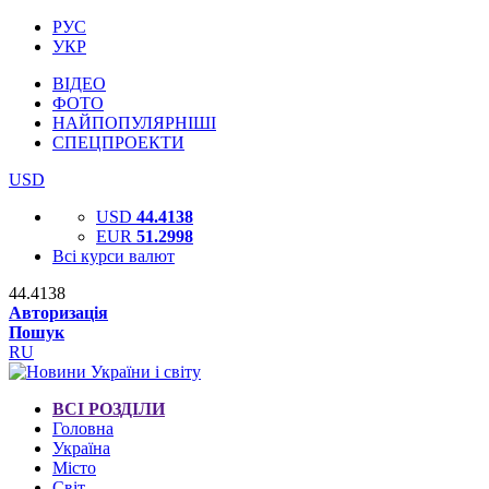
РУС
УКР
ВІДЕО
ФОТО
НАЙПОПУЛЯРНІШІ
СПЕЦПРОЕКТИ
USD
USD
44.4138
EUR
51.2998
Всі курси валют
44.4138
Авторизація
Пошук
RU
ВСІ РОЗДІЛИ
Головна
Україна
Місто
Світ