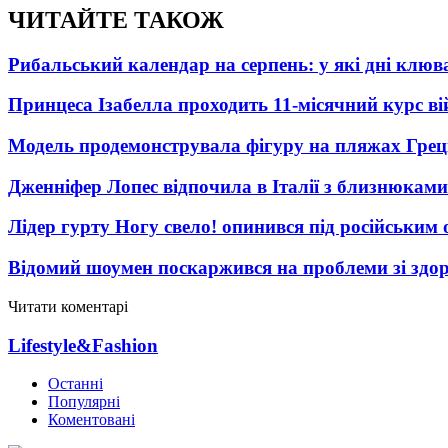
ЧИТАЙТЕ ТАКОЖ
Рибальський календар на серпень: у які дні клю
Принцеса Ізабелла проходить 11-місячний курс ві
Модель продемонструвала фігуру на пляжах Греці
Дженніфер Лопес відпочила в Італії з близнюками
Лідер гурту Ногу свело! опинився під російським 
Відомий шоумен поскаржився на проблеми зі здо
Читати коментарі
Lifestyle&Fashion
Останні
Популярні
Коментовані