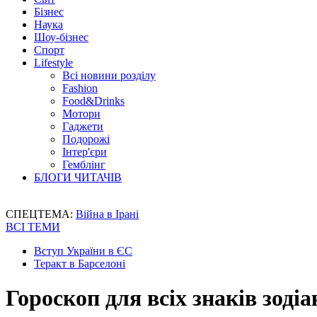
Бізнес
Наука
Шоу-бізнес
Спорт
Lifestyle
Всі новини розділу
Fashion
Food&Drinks
Мотори
Гаджети
Подорожі
Інтер'єри
Гемблінг
БЛОГИ ЧИТАЧІВ
СПЕЦТЕМА:
Війна в Ірані
ВСІ ТЕМИ
Вступ України в ЄС
Теракт в Барселоні
Гороскоп для всіх знаків зодіа