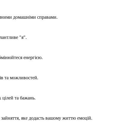
иємними домашніми справами.
лантливе "я".
бмінюйтеся енергією.
ів та можливостей.
 цілей та бажань.
зайняття, яке додасть вашому життю емоцій.