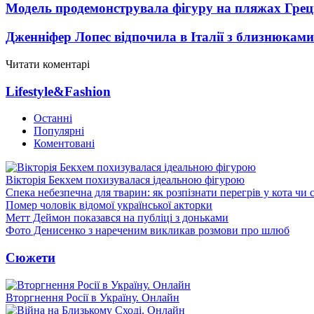
Модель продемонструвала фігуру на пляжах Греці
Дженніфер Лопес відпочила в Італії з близнюками
Читати коментарі
Lifestyle&Fashion
Останні
Популярні
Коментовані
Вікторія Бекхем похизувалася ідеальною фігурою
Спека небезпечна для тварин: як розпізнати перегрів у кота чи 
Помер чоловік відомої української акторки
Метт Деймон показався на публіці з доньками
Фото Денисенко з нареченим викликав розмови про шлюб
Сюжети
Вторгнення Росії в Україну. Онлайн