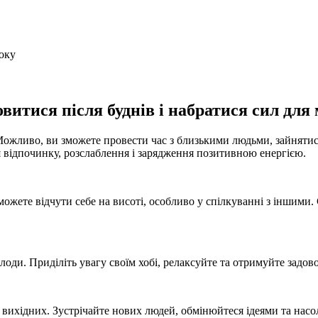
витися після буднів і набратися сил для
. Можливо, ви зможете провести час з близькими людьми, зайнят
я відпочинку, розслаблення і зарядження позитивною енергією.
ожете відчути себе на висоті, особливо у спілкуванні з іншими
лоди. Приділіть увагу своїм хобі, релаксуйте та отримуйте задов
 вихідних. Зустрічайте нових людей, обмінюйтеся ідеями та на