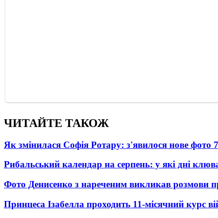
ЧИТАЙТЕ ТАКОЖ
Як змінилася Софія Ротару: з'явилося нове фото 7
Рибальський календар на серпень: у які дні клю
Фото Денисенко з нареченим викликав розмови 
Принцеса Ізабелла проходить 11-місячний курс ві