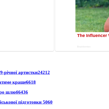
9-річної артистки
24212
ватиме краще
6618
про шлюб
6436
йськової підготовки
5060