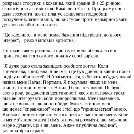
розірвала стосунки з коханим, який зрадив їй з 25-річною
екологічною активісткою Каміллою Етьєн. При цьому вона
дала зрозуміти, що не планує афішувати подробиці
розлучення, зазначивши, що виступає проти надмірної уваги
до свого особистого життя.
"Це жахливо, і в мене немає бажання підігрівати до цього
інтерес", - різко відповіла артистка.
Портман також розповіла про те, як вона оберігала своє
приватне життя з самого початку своєї кар'єри.
"Я дуже рано стала захищати особисте життя. Коли
я починала, я вибрала інше ім'я, і це був доволі цікавий спосіб
поділу особистостей. Я б засмутилася, якби хто-небудь у школі
назвав мене Наталі Портман. Я подумала: якщо ви мене
знаєте, то знаєте мене як Наталі Гершлаг у школі. Це було
свого роду роздвоєння ідентичності, яке я намагалася трохи
більше інтегрувати, коли подорослішала. Мені здавалося,
що я не визнаю, що вони обидві були частиною мене,
що немає "справжньої" мене і тієї, що "прикидається" мною.
Якимось чином перетин усього цього є частиною мене. Коли
в мене з’явилися діти і сім'я, я почала розуміти, що, можливо,
марно думати, що є дві мене. Адже я публічна людина", -
заявила зірка екрану.