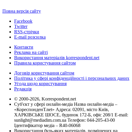
Повна версія сайту
Facebook
Twitter
RSS-стрічки
E-mail розсилка
Контакти
Реклама на сайті
Використання матеріалів korrespondent.net
Правила користування сайтом
Договір користування сайтом
Політика у сфері конфіденційності і персональних даних
Угода щодо користування
Редакція
© 2000-2026, Korrespondent.net
Суб'єкт у сфері онлайн-медіа Назва онлайн-медіа –
«КореспонденТ.net» Адреса: 02091, місто Київ,
ХАРКІВСЬКЕ ШОСЕ, будинок 172-Б, офіс 208/1 E-mail:
sunlight@mediadim.com.ua
Телефон: 044-205-43-00
Ідентифікатор медіа – R40-06068
Використання будь-яких матеріалів, розміщених на