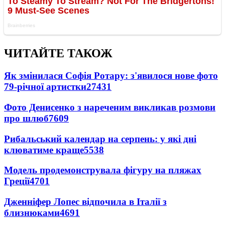
ЧИТАЙТЕ ТАКОЖ
Як змінилася Софія Ротару: з'явилося нове фото
79-річної артистки
27431
Фото Денисенко з нареченим викликав розмови
про шлюб
7609
Рибальський календар на серпень: у які дні
клюватиме краще
5538
Модель продемонструвала фігуру на пляжах
Греції
4701
Дженніфер Лопес відпочила в Італії з
близнюками
4691