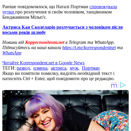
Раніше повідомлялося, що Наталі Портман
спровокувала
чутки
про розлучення зі своїм чоловіком, танцівником
Бенджаміном Мільп'є.
Актриса Кая Скоделаріо розлучається з чоловіком після
восьми років шлюбу
Новини від
Корреспондент.net
в Telegram та WhatsApp.
Підписуйтесь на наші канали
https://t.me/korrespondentnet
та
WhatsApp
Читайте Korrespondent.net в Google News
ТЕГИ:
развод
,
измена
,
актриса
,
муж
,
Портман
Якщо ви помітили помилку, виділіть необхідний текст і
натисніть Ctrl + Enter, щоб повідомити про це редакцію.