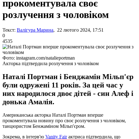
прокоментувала своє
розлучення з чоловіком
Текст:
Валігура Марина
, 22 лютого 2024, 17:51
0
4535
Фото: instagram.com/natalieportman
Акторка підтвердила розлучення з чоловіком
Наталі Портман і Бенджамін Мільп'єр
були одружені 11 років. За цей час у
них народилося двоє дітей - син Алеф і
донька Амалія.
Американська акторка Наталі Портман вперше
прокоментувала новину про своє розлучення з чоловіком,
танцюристом Бенжаміном Мільп'єром.
Зокрема, в інтерв'ю
Vanity Fair
актриса підтвердила, що