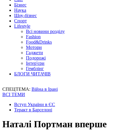
Бізнес
Наука
Шоу-бізнес
Спорт
Lifestyle
Всі новини розділу
Fashion
Food&Drinks
Мотори
Гаджети
Подорожі
Інтер'єри
Гемблінг
БЛОГИ ЧИТАЧІВ
СПЕЦТЕМА:
Війна в Ірані
ВСІ ТЕМИ
Вступ України в ЄС
Теракт в Барселоні
Наталі Портман вперше