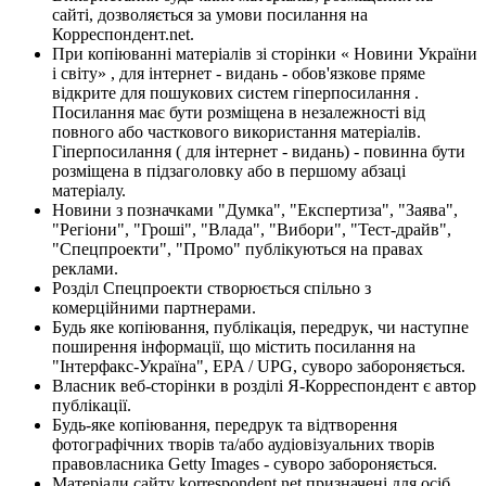
сайті, дозволяється за умови посилання на
Корреспондент.net.
При копіюванні матеріалів зі сторінки « Новини України
і світу» , для інтернет - видань - обов'язкове пряме
відкрите для пошукових систем гіперпосилання .
Посилання має бути розміщена в незалежності від
повного або часткового використання матеріалів.
Гіперпосилання ( для інтернет - видань) - повинна бути
розміщена в підзаголовку або в першому абзаці
матеріалу.
Новини з позначками "Думка", "Експертиза", "Заява",
"Регіони", "Гроші", "Влада", "Вибори", "Тест-драйв",
"Спецпроекти", "Промо" публікуються на правах
реклами.
Розділ Спецпроекти створюється спільно з
комерційними партнерами.
Будь яке копіювання, публікація, передрук, чи наступне
поширення інформації, що містить посилання на
"Інтерфакс-Україна", EPA / UPG, суворо забороняється.
Власник веб-сторінки в розділі Я-Корреспондент є автор
публікації.
Будь-яке копіювання, передрук та відтворення
фотографічних творів та/або аудіовізуальних творів
правовласника Getty Images - суворо забороняється.
Матеріали сайту korrespondent.net призначені для осіб