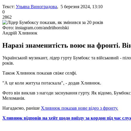
Текст:
Ульяна Виноградова
, 5 березня 2024, 13:10
0
2862
Фото: instagram.com/andriihorolski
Андрій Хливнюк
Наразі знаменитість воює на фронті. Він
Український музикант, лідер гурту Бумбокс та військовий - піло
років.
Також Хливнюк показав свіже селфі.
"А це коли житуха потаскала", - додав Хливнюк.
Фото він виклав з нагоди заснування гурту. Як відомо, Бумбокс 
Меломанія.
Нагадаємо, раніше
Хливнюк показав нове відео з фронту.
Хливнюк відповів на хейт щодо виїзду за кордон під час сл