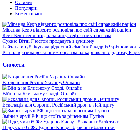
Останні
Популярні
Коментовані
Міранда Керр відверто розповіла про свій справжній раціон
Кейт Бекінсейл поєднала йогу з ефектним образом
Сукню Вітні Г'юстон продадуть з аукціону
Гайтана опублікувала рідкісний сімейний кадр із 9-річною дон
Ріанна вразила розкішним образом на карнавалі в рідному Барб
Сюжети
Вторгнення Росії в Україну. Онлайн
Війна на Близькому Сході. Онлайн
Ескалація для Європи. Російський дрон в Лейпцигу
Зміни в армії РФ: що стоїть за рішенням Путіна
Підсумки 05.08: Удар по Києву і брак антибалістики