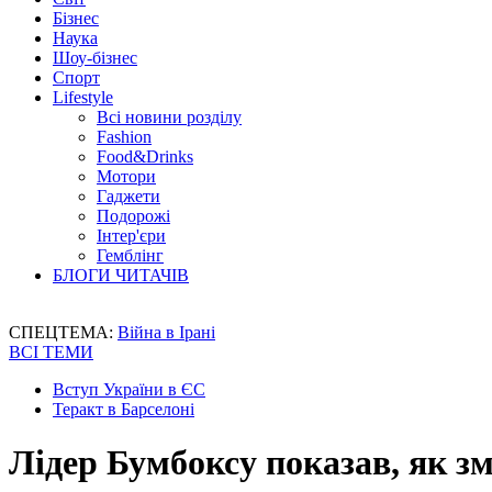
Бізнес
Наука
Шоу-бізнес
Спорт
Lifestyle
Всі новини розділу
Fashion
Food&Drinks
Мотори
Гаджети
Подорожі
Інтер'єри
Гемблінг
БЛОГИ ЧИТАЧІВ
СПЕЦТЕМА:
Війна в Ірані
ВСІ ТЕМИ
Вступ України в ЄС
Теракт в Барселоні
Лідер Бумбоксу показав, як зм