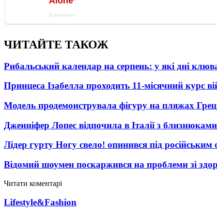
ЧИТАЙТЕ ТАКОЖ
Рибальський календар на серпень: у які дні клю
Принцеса Ізабелла проходить 11-місячний курс ві
Модель продемонструвала фігуру на пляжах Греці
Дженніфер Лопес відпочила в Італії з близнюками
Лідер гурту Ногу свело! опинився під російським 
Відомий шоумен поскаржився на проблеми зі здо
Читати коментарі
Lifestyle&Fashion