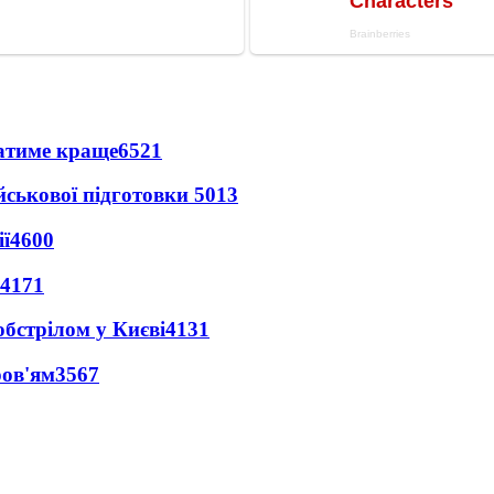
ватиме краще
6521
йськової підготовки
5013
ї
4600
4171
обстрілом у Києві
4131
ров'ям
3567