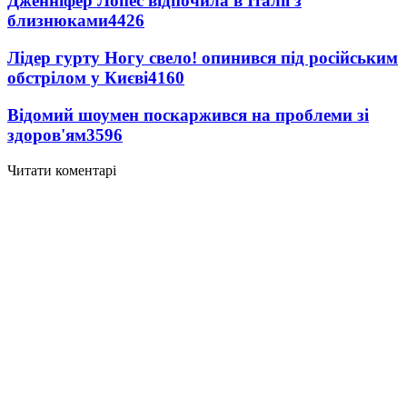
Дженніфер Лопес відпочила в Італії з
близнюками
4426
Лідер гурту Ногу свело! опинився під російським
обстрілом у Києві
4160
Відомий шоумен поскаржився на проблеми зі
здоров'ям
3596
Читати коментарі