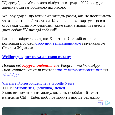
"Додому", прем'єра якого відбулася в грудні 2022 року, де
дівчина була запрошеною актрисою.
Wellboy додав, що вони вже живуть разом, але не поспішають
узаконювати свої стосунки. Кохана співака жартує, що їхні
стосунки більш ніж серйозні, адже вони вирішили завести
двох собак: "У нас дві собаки!".
Раніше повідомлялося, що Христина Соловій вперше
розповіла про свої
стосунки з письменником
і музикантом
Сергієм Жаданом.
Wellboy уперше показав свою кохану
Новини від
Корреспондент.net
в Telegram та WhatsApp.
Підписуйтесь на наші канали
https://t.me/korrespondentnet
та
WhatsApp
Читайте Korrespondent.net в Google News
ТЕГИ:
отношения
,
девушка
,
певец
Якщо ви помітили помилку, виділіть необхідний текст і
натисніть Ctrl + Enter, щоб повідомити про це редакцію.