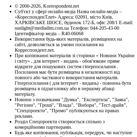
© 2000-2026, Korrespondent.net
Суб'єкт у сфері онлайн-медіа Назва онлайн-медіа –
«КореспонденТ.net» Адреса: 02091, місто Київ,
ХАРКІВСЬКЕ ШОСЕ, будинок 172-Б, офіс 208/1 E-mail:
sunlight@mediadim.com.ua
Телефон: 044-205-43-00
Ідентифікатор медіа – R40-06068
Використання будь-яких матеріалів, розміщених на
сайті, дозволяється за умови посилання на
Корреспондент.net.
При копіюванні матеріалів зі сторінки « Новини України
і світу» , для інтернет - видань - обов'язкове пряме
відкрите для пошукових систем гіперпосилання .
Посилання має бути розміщена в незалежності від
повного або часткового використання матеріалів.
Гіперпосилання ( для інтернет - видань) - повинна бути
розміщена в підзаголовку або в першому абзаці
матеріалу.
Новини з позначками "Думка", "Експертиза", "Заява",
"Регіони", "Гроші", "Влада", "Вибори", "Тест-драйв",
"Спецпроекти", "Промо" публікуються на правах
реклами.
Розділ Спецпроекти створюється спільно з
комерційними партнерами.
Будь яке копіювання, публікація, передрук, чи наступне