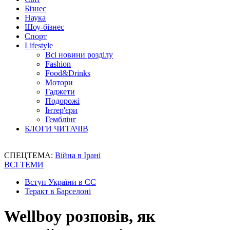
Бізнес
Наука
Шоу-бізнес
Спорт
Lifestyle
Всі новини розділу
Fashion
Food&Drinks
Мотори
Гаджети
Подорожі
Інтер'єри
Гемблінг
БЛОГИ ЧИТАЧІВ
СПЕЦТЕМА:
Війна в Ірані
ВСІ ТЕМИ
Вступ України в ЄС
Теракт в Барселоні
Wellboy розповів, як