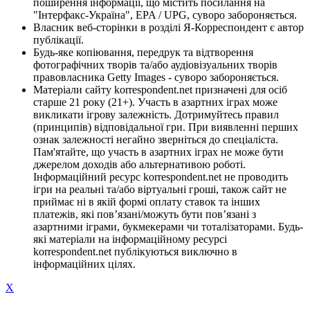
поширення інформації, що містить посилання на
"Інтерфакс-Україна", EPA / UPG, суворо забороняється.
Власник веб-сторінки в розділі Я-Корреспондент є автор
публікації.
Будь-яке копіювання, передрук та відтворення
фотографічних творів та/або аудіовізуальних творів
правовласника Getty Images - суворо забороняється.
Матеріали сайту korrespondent.net призначені для осіб
старше 21 року (21+). Участь в азартних іграх може
викликати ігрову залежність. Дотримуйтесь правил
(принципів) відповідальної гри. При виявленні перших
ознак залежності негайно зверніться до спеціаліста.
Пам'ятайте, що участь в азартних іграх не може бути
джерелом доходів або альтернативою роботі.
Інформаційний ресурс korrespondent.net не проводить
ігри на реальні та/або віртуальні гроші, також сайт не
приймає ні в якій формі оплату ставок та інших
платежів, які пов’язані/можуть бути пов’язані з
азартними іграми, букмекерами чи тоталізаторами. Будь-
які матеріали на інформаційному ресурсі
korrespondent.net публікуються виключно в
інформаційних цілях.
X