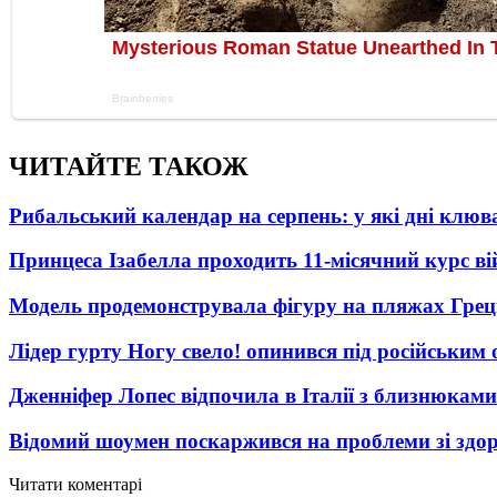
ЧИТАЙТЕ ТАКОЖ
Рибальський календар на серпень: у які дні клю
Принцеса Ізабелла проходить 11-місячний курс ві
Модель продемонструвала фігуру на пляжах Греці
Лідер гурту Ногу свело! опинився під російським 
Дженніфер Лопес відпочила в Італії з близнюками
Відомий шоумен поскаржився на проблеми зі здо
Читати коментарі