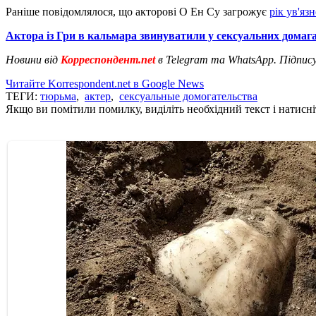
Раніше повідомлялося, що акторові О Ен Су загрожує
рік ув'яз
Актора із Гри в кальмара звинуватили у сексуальних домаг
Новини від
Корреспондент.net
в Telegram та WhatsApp. Підпис
Читайте Korrespondent.net в Google News
ТЕГИ:
тюрьма
,
актер
,
сексуальные домогательства
Якщо ви помітили помилку, виділіть необхідний текст і натисніт