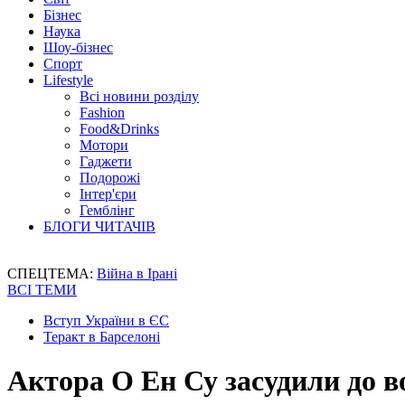
Бізнес
Наука
Шоу-бізнес
Спорт
Lifestyle
Всі новини розділу
Fashion
Food&Drinks
Мотори
Гаджети
Подорожі
Інтер'єри
Гемблінг
БЛОГИ ЧИТАЧІВ
СПЕЦТЕМА:
Війна в Ірані
ВСІ ТЕМИ
Вступ України в ЄС
Теракт в Барселоні
Актора О Ен Су засудили до в