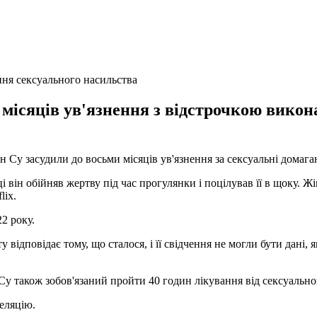
ння сексуального насильства
місяців ув'язнення з відстрочкою викон
Ен Су засудили до восьми місяців ув'язнення за сексуальні домаг
і він обійняв жертву під час прогулянки і поцілував її в щоку. Ж
lix.
2 року.
у відповідає тому, що сталося, і її свідчення не могли бути дані,
у також зобов'язаний пройти 40 годин лікування від сексуально
еляцію.