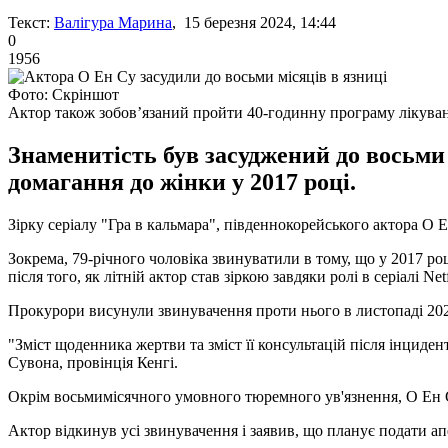
Текст:
Валігура Марина
, 15 березня 2024, 14:44
0
1956
Фото: Скріншот
Актор також зобов’язаний пройти 40-годинну програму лікува
Знаменитість був засуджений до восьми 
домагання до жінки у 2017 році.
Зірку серіалу "Гра в кальмара", південнокорейського актора О 
Зокрема, 79-річного чоловіка звинуватили в тому, що у 2017 роц
після того, як літній актор став зіркою завдяки ролі в серіалі Netf
Прокурори висунули звинувачення проти нього в листопаді 202
"Зміст щоденника жертви та зміст її консультацій після інцидент
Сувона, провінція Кенгі.
Окрім восьмимісячного умовного тюремного ув'язнення, О Ен С
Актор відкинув усі звинувачення і заявив, що планує подати ап