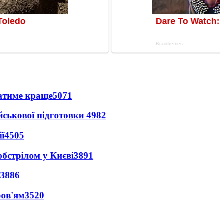
ватиме краще
5071
йськової підготовки
4982
ї
4505
обстрілом у Києві
3891
3886
ров'ям
3520