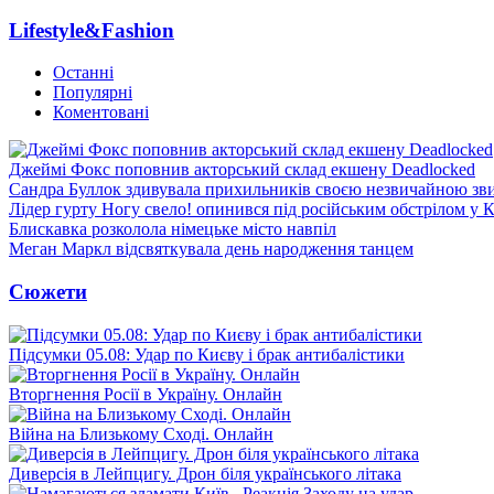
Lifestyle&Fashion
Останні
Популярні
Коментовані
Джеймі Фокс поповнив акторський склад екшену Deadlocked
Сандра Буллок здивувала прихильників своєю незвичайною зв
Лідер гурту Ногу свело! опинився під російським обстрілом у 
Блискавка розколола німецьке місто навпіл
Меган Маркл відсвяткувала день народження танцем
Сюжети
Підсумки 05.08: Удар по Києву і брак антибалістики
Вторгнення Росії в Україну. Онлайн
Війна на Близькому Сході. Онлайн
Диверсія в Лейпцигу. Дрон біля українського літака