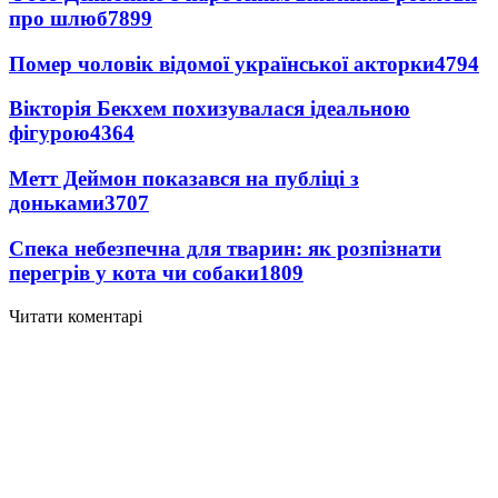
про шлюб
7899
Помер чоловік відомої української акторки
4794
Вікторія Бекхем похизувалася ідеальною
фігурою
4364
Метт Деймон показався на публіці з
доньками
3707
Спека небезпечна для тварин: як розпізнати
перегрів у кота чи собаки
1809
Читати коментарі