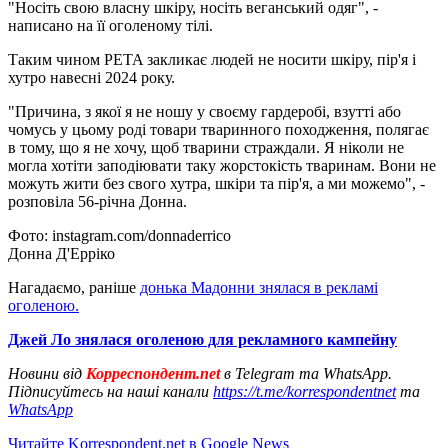
"Носіть свою власну шкіру, носіть веганський одяг", -
написано на її оголеному тілі.
Таким чином PETA закликає людей не носити шкіру, пір'я і
хутро навесні 2024 року.
"Причина, з якої я не ношу у своєму гардеробі, взутті або
чомусь у цьому роді товари тваринного походження, полягає
в тому, що я не хочу, щоб тварини страждали. Я ніколи не
могла хотіти заподіювати таку жорстокість тваринам. Вони не
можуть жити без свого хутра, шкіри та пір'я, а ми можемо", -
розповіла 56-річна Донна.
Фото: instagram.com/donnaderrico
Донна Д'Ерріко
Нагадаємо, раніше
донька Мадонни знялася в рекламі
оголеною.
Джей Ло знялася оголеною для рекламного кампейну
Новини від
Корреспондент.net
в Telegram та WhatsApp.
Підписуйтесь на наші канали
https://t.me/korrespondentnet
та
WhatsApp
Читайте Korrespondent.net в Google News