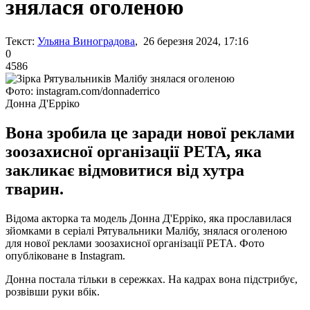
знялася оголеною
Текст:
Ульяна Виноградова
, 26 березня 2024, 17:16
0
4586
Фото: instagram.com/donnaderrico
Донна Д'Ерріко
Вона зробила це заради нової реклами
зоозахисної організації PETA, яка
закликає відмовитися від хутра
тварин.
Відома акторка та модель Донна Д'Ерріко, яка прославилася
зйомками в серіалі Рятувальники Малібу, знялася оголеною
для нової реклами зоозахисної організації PETA. Фото
опубліковане в Instagram.
Донна постала тільки в сережках. На кадрах вона підстрибує,
розвівши руки вбік.