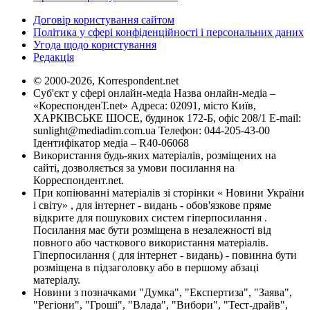
Договір користування сайтом
Політика у сфері конфіденційності і персональних даних
Угода щодо користування
Редакція
© 2000-2026, Korrespondent.net
Суб'єкт у сфері онлайн-медіа Назва онлайн-медіа –
«КореспонденТ.net» Адреса: 02091, місто Київ,
ХАРКІВСЬКЕ ШОСЕ, будинок 172-Б, офіс 208/1 E-mail:
sunlight@mediadim.com.ua
Телефон: 044-205-43-00
Ідентифікатор медіа – R40-06068
Використання будь-яких матеріалів, розміщених на
сайті, дозволяється за умови посилання на
Корреспондент.net.
При копіюванні матеріалів зі сторінки « Новини України
і світу» , для інтернет - видань - обов'язкове пряме
відкрите для пошукових систем гіперпосилання .
Посилання має бути розміщена в незалежності від
повного або часткового використання матеріалів.
Гіперпосилання ( для інтернет - видань) - повинна бути
розміщена в підзаголовку або в першому абзаці
матеріалу.
Новини з позначками "Думка", "Експертиза", "Заява",
"Регіони", "Гроші", "Влада", "Вибори", "Тест-драйв",