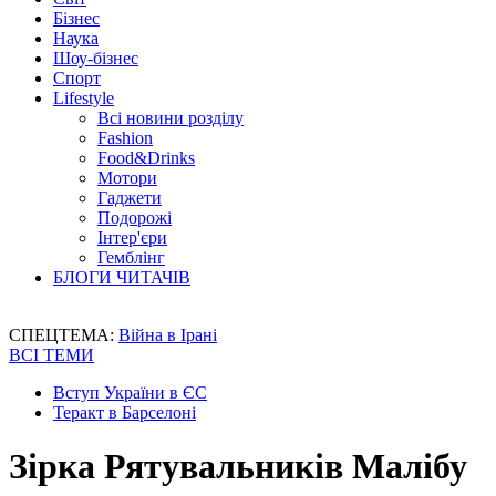
Бізнес
Наука
Шоу-бізнес
Спорт
Lifestyle
Всі новини розділу
Fashion
Food&Drinks
Мотори
Гаджети
Подорожі
Інтер'єри
Гемблінг
БЛОГИ ЧИТАЧІВ
СПЕЦТЕМА:
Війна в Ірані
ВСІ ТЕМИ
Вступ України в ЄС
Теракт в Барселоні
Зірка Рятувальників Малібу