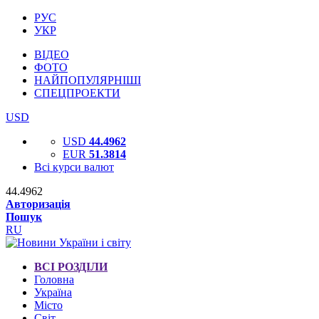
РУС
УКР
ВІДЕО
ФОТО
НАЙПОПУЛЯРНІШІ
СПЕЦПРОЕКТИ
USD
USD
44.4962
EUR
51.3814
Всі курси валют
44.4962
Авторизація
Пошук
RU
ВСІ РОЗДІЛИ
Головна
Україна
Місто
Світ