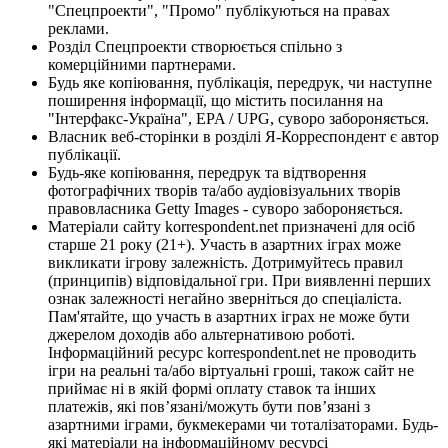
"Спецпроекти", "Промо" публікуються на правах
реклами.
Розділ Спецпроекти створюється спільно з
комерційними партнерами.
Будь яке копіювання, публікація, передрук, чи наступне
поширення інформації, що містить посилання на
"Інтерфакс-Україна", EPA / UPG, суворо забороняється.
Власник веб-сторінки в розділі Я-Корреспондент є автор
публікації.
Будь-яке копіювання, передрук та відтворення
фотографічних творів та/або аудіовізуальних творів
правовласника Getty Images - суворо забороняється.
Матеріали сайту korrespondent.net призначені для осіб
старше 21 року (21+). Участь в азартних іграх може
викликати ігрову залежність. Дотримуйтесь правил
(принципів) відповідальної гри. При виявленні перших
ознак залежності негайно зверніться до спеціаліста.
Пам'ятайте, що участь в азартних іграх не може бути
джерелом доходів або альтернативою роботі.
Інформаційний ресурс korrespondent.net не проводить
ігри на реальні та/або віртуальні гроші, також сайт не
приймає ні в якій формі оплату ставок та інших
платежів, які пов’язані/можуть бути пов’язані з
азартними іграми, букмекерами чи тоталізаторами. Будь-
які матеріали на інформаційному ресурсі