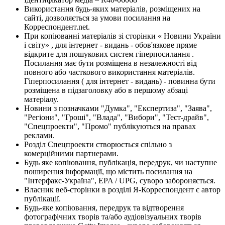
Використання будь-яких матеріалів, розміщених на
сайті, дозволяється за умови посилання на
Корреспондент.net.
При копіюванні матеріалів зі сторінки « Новини України
і світу» , для інтернет - видань - обов'язкове пряме
відкрите для пошукових систем гіперпосилання .
Посилання має бути розміщена в незалежності від
повного або часткового використання матеріалів.
Гіперпосилання ( для інтернет - видань) - повинна бути
розміщена в підзаголовку або в першому абзаці
матеріалу.
Новини з позначками "Думка", "Експертиза", "Заява",
"Регіони", "Гроші", "Влада", "Вибори", "Тест-драйв",
"Спецпроекти", "Промо" публікуються на правах
реклами.
Розділ Спецпроекти створюється спільно з
комерційними партнерами.
Будь яке копіювання, публікація, передрук, чи наступне
поширення інформації, що містить посилання на
"Інтерфакс-Україна", EPA / UPG, суворо забороняється.
Власник веб-сторінки в розділі Я-Корреспондент є автор
публікації.
Будь-яке копіювання, передрук та відтворення
фотографічних творів та/або аудіовізуальних творів