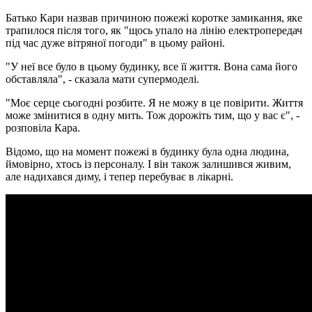
Батько Кари назвав причиною пожежі коротке замикання, яке
трапилося після того, як "щось упало на лінію електропередач
під час дуже вітряної погоди" в цьому районі.
"У неї все було в цьому будинку, все її життя. Вона сама його
обставляла", - сказала мати супермоделі.
"Моє серце сьогодні розбите. Я не можу в це повірити. Життя
може змінитися в одну мить. Тож дорожіть тим, що у вас є", -
розповіла Кара.
Відомо, що на момент пожежі в будинку була одна людина,
ймовірно, хтось із персоналу. І він також залишився живим,
але надихався диму, і тепер перебуває в лікарні.