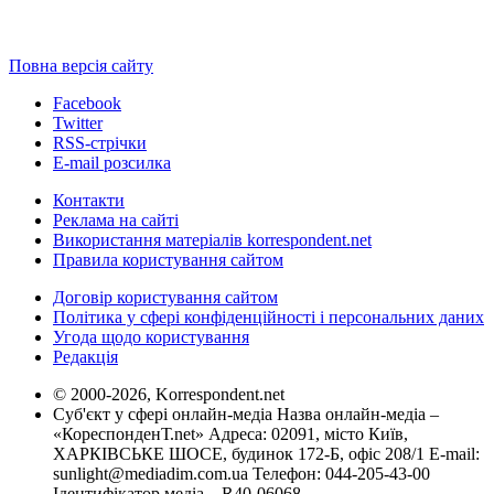
Повна версія сайту
Facebook
Twitter
RSS-стрічки
E-mail розсилка
Контакти
Реклама на сайті
Використання матеріалів korrespondent.net
Правила користування сайтом
Договір користування сайтом
Політика у сфері конфіденційності і персональних даних
Угода щодо користування
Редакція
© 2000-2026, Korrespondent.net
Суб'єкт у сфері онлайн-медіа Назва онлайн-медіа –
«КореспонденТ.net» Адреса: 02091, місто Київ,
ХАРКІВСЬКЕ ШОСЕ, будинок 172-Б, офіс 208/1 E-mail:
sunlight@mediadim.com.ua
Телефон: 044-205-43-00
Ідентифікатор медіа – R40-06068