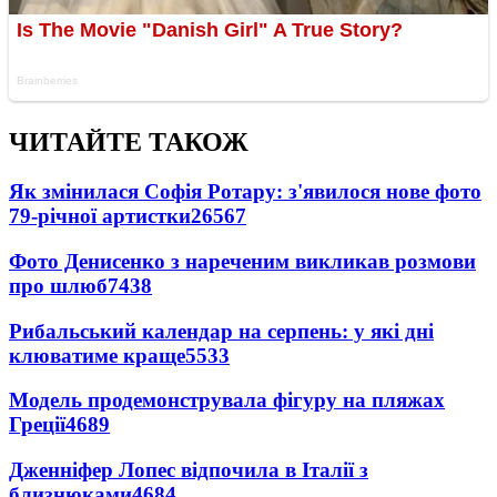
ЧИТАЙТЕ ТАКОЖ
Як змінилася Софія Ротару: з'явилося нове фото
79-річної артистки
26567
Фото Денисенко з нареченим викликав розмови
про шлюб
7438
Рибальський календар на серпень: у які дні
клюватиме краще
5533
Модель продемонструвала фігуру на пляжах
Греції
4689
Дженніфер Лопес відпочила в Італії з
близнюками
4684