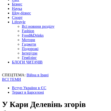
Бізнес
Наука
Шоу-бізнес
Спорт
Lifestyle
Всі новини розділу
Fashion
Food&Drinks
Мотори
Гаджети
Подорожі
Інтер'єри
Гемблінг
БЛОГИ ЧИТАЧІВ
СПЕЦТЕМА:
Війна в Ірані
ВСІ ТЕМИ
Вступ України в ЄС
Теракт в Барселоні
У Кари Делевінь згорів