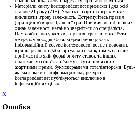
правовласника Getty Images - суворо забороняється.
Матеріали сайту korrespondent.net призначені для осіб
старше 21 року (21+). Участь в азартних іграх може
викликати ігрову залежність. Дотримуйтесь правил
(принципів) відповідальної гри. При виявленні перших
ознак залежності негайно зверніться до спеціаліста.
Пам'ятайте, що участь в азартних іграх не може бути
джерелом доходів або альтернативою роботі.
Інформаційний ресурс korrespondent.net не проводить
ігри на реальні та/або віртуальні гроші, також сайт не
приймає ні в якій формі оплату ставок та інших
платежів, які пов’язані/можуть бути пов’язані з
азартними іграми, букмекерами чи тоталізаторами. Будь-
які матеріали на інформаційному ресурсі
korrespondent.net публікуються виключно в
інформаційних цілях.
X
Ошибка