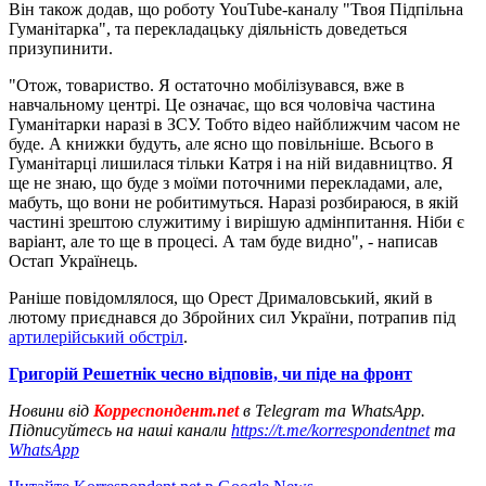
Він також додав, що роботу YouTube-каналу "Твоя Підпільна
Гуманітарка", та перекладацьку діяльність доведеться
призупинити.
"Отож, товариство. Я остаточно мобілізувався, вже в
навчальному центрі. Це означає, що вся чоловіча частина
Гуманітарки наразі в ЗСУ. Тобто відео найближчим часом не
буде. А книжки будуть, але ясно що повільніше. Всього в
Гуманітарці лишилася тільки Катря і на ній видавництво. Я
ще не знаю, що буде з моїми поточними перекладами, але,
мабуть, що вони не робитимуться. Наразі розбираюся, в якій
частині зрештою служитиму і вирішую адмінпитання. Ніби є
варіант, але то ще в процесі. А там буде видно", - написав
Остап Українець.
Раніше повідомлялося, що Орест Дрималовський, який в
лютому приєднався до Збройних сил України, потрапив під
артилерійський обстріл
.
Григорій Решетнік чесно відповів, чи піде на фронт
Новини від
Корреспондент.net
в Telegram та WhatsApp.
Підписуйтесь на наші канали
https://t.me/korrespondentnet
та
WhatsApp