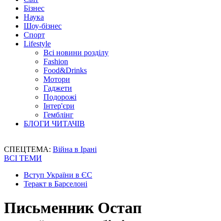
Бізнес
Наука
Шоу-бізнес
Спорт
Lifestyle
Всі новини розділу
Fashion
Food&Drinks
Мотори
Гаджети
Подорожі
Інтер'єри
Гемблінг
БЛОГИ ЧИТАЧІВ
СПЕЦТЕМА:
Війна в Ірані
ВСІ ТЕМИ
Вступ України в ЄС
Теракт в Барселоні
Письменник Остап