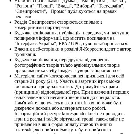
Новини з позначками "Думка", "Експертиза", "Заява",
"Регіони", "Гроші", "Влада", "Вибори", "Тест-драйв",
"Спецпроекти", "Промо" публікуються на правах
реклами.
Розділ Спецпроекти створюється спільно з
комерційними партнерами.
Будь яке копіювання, публікація, передрук, чи наступне
поширення інформації, що містить посилання на
"Інтерфакс-Україна", EPA / UPG, суворо забороняється.
Власник веб-сторінки в розділі Я-Корреспондент є автор
публікації.
Будь-яке копіювання, передрук та відтворення
фотографічних творів та/або аудіовізуальних творів
правовласника Getty Images - суворо забороняється.
Матеріали сайту korrespondent.net призначені для осіб
старше 21 року (21+). Участь в азартних іграх може
викликати ігрову залежність. Дотримуйтесь правил
(принципів) відповідальної гри. При виявленні перших
ознак залежності негайно зверніться до спеціаліста.
Пам'ятайте, що участь в азартних іграх не може бути
джерелом доходів або альтернативою роботі.
Інформаційний ресурс korrespondent.net не проводить
ігри на реальні та/або віртуальні гроші, також сайт не
приймає ні в якій формі оплату ставок та інших
платежів, які пов’язані/можуть бути пов’язані з