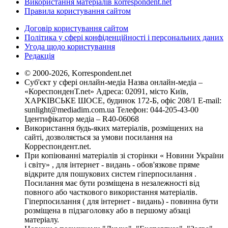
Використання матеріалів korrespondent.net
Правила користування сайтом
Договір користування сайтом
Політика у сфері конфіденційності і персональних даних
Угода щодо користування
Редакція
© 2000-2026, Korrespondent.net
Суб'єкт у сфері онлайн-медіа Назва онлайн-медіа –
«КореспонденТ.net» Адреса: 02091, місто Київ,
ХАРКІВСЬКЕ ШОСЕ, будинок 172-Б, офіс 208/1 E-mail:
sunlight@mediadim.com.ua
Телефон: 044-205-43-00
Ідентифікатор медіа – R40-06068
Використання будь-яких матеріалів, розміщених на
сайті, дозволяється за умови посилання на
Корреспондент.net.
При копіюванні матеріалів зі сторінки « Новини України
і світу» , для інтернет - видань - обов'язкове пряме
відкрите для пошукових систем гіперпосилання .
Посилання має бути розміщена в незалежності від
повного або часткового використання матеріалів.
Гіперпосилання ( для інтернет - видань) - повинна бути
розміщена в підзаголовку або в першому абзаці
матеріалу.