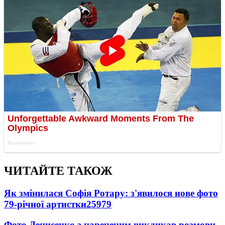
ЧИТАЙТЕ ТАКОЖ
Як змінилася Софія Ротару: з'явилося нове фото
79-річної артистки
25979
Фото Денисенко з нареченим викликав розмови