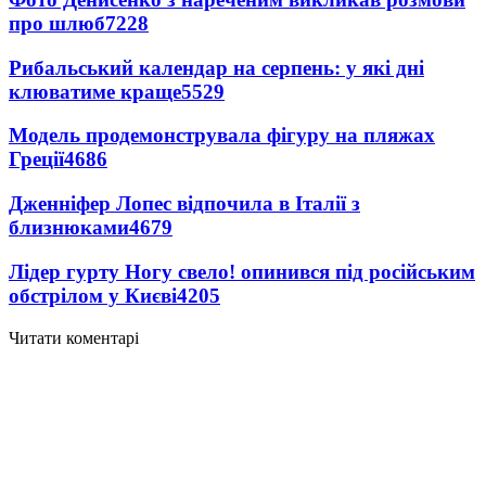
про шлюб
7228
Рибальський календар на серпень: у які дні
клюватиме краще
5529
Модель продемонструвала фігуру на пляжах
Греції
4686
Дженніфер Лопес відпочила в Італії з
близнюками
4679
Лідер гурту Ногу свело! опинився під російським
обстрілом у Києві
4205
Читати коментарі