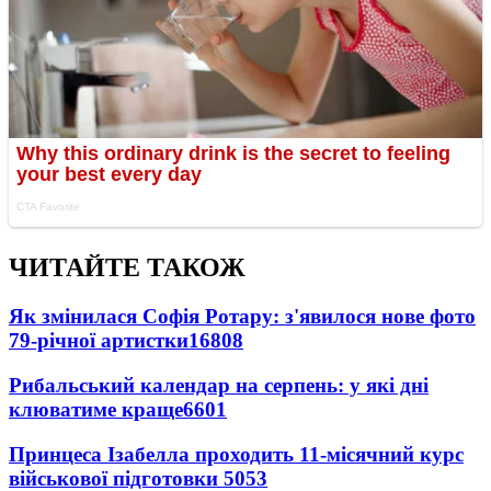
ЧИТАЙТЕ ТАКОЖ
Як змінилася Софія Ротару: з'явилося нове фото
79-річної артистки
16808
Рибальський календар на серпень: у які дні
клюватиме краще
6601
Принцеса Ізабелла проходить 11-місячний курс
військової підготовки
5053