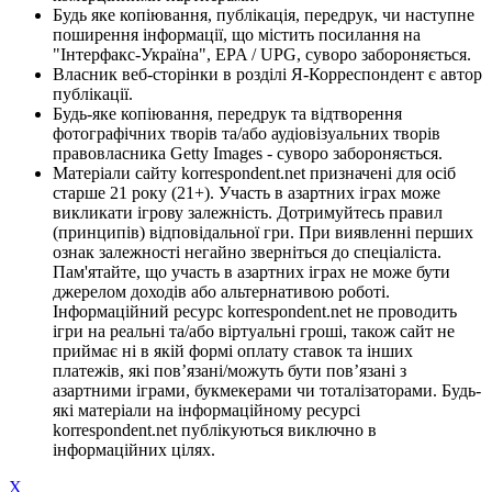
Будь яке копіювання, публікація, передрук, чи наступне
поширення інформації, що містить посилання на
"Інтерфакс-Україна", EPA / UPG, суворо забороняється.
Власник веб-сторінки в розділі Я-Корреспондент є автор
публікації.
Будь-яке копіювання, передрук та відтворення
фотографічних творів та/або аудіовізуальних творів
правовласника Getty Images - суворо забороняється.
Матеріали сайту korrespondent.net призначені для осіб
старше 21 року (21+). Участь в азартних іграх може
викликати ігрову залежність. Дотримуйтесь правил
(принципів) відповідальної гри. При виявленні перших
ознак залежності негайно зверніться до спеціаліста.
Пам'ятайте, що участь в азартних іграх не може бути
джерелом доходів або альтернативою роботі.
Інформаційний ресурс korrespondent.net не проводить
ігри на реальні та/або віртуальні гроші, також сайт не
приймає ні в якій формі оплату ставок та інших
платежів, які пов’язані/можуть бути пов’язані з
азартними іграми, букмекерами чи тоталізаторами. Будь-
які матеріали на інформаційному ресурсі
korrespondent.net публікуються виключно в
інформаційних цілях.
X