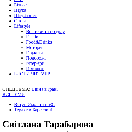
Бізнес
Наука
Шоу-бізнес
Спорт
Lifestyle
Всі новини розділу
Fashion
Food&Drinks
Мотори
Гаджети
Подорожі
Інтер'єри
Гемблінг
БЛОГИ ЧИТАЧІВ
СПЕЦТЕМА:
Війна в Ірані
ВСІ ТЕМИ
Вступ України в ЄС
Теракт в Барселоні
Світлана Тарабарова