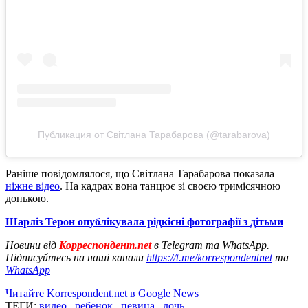
Публикация от Світлана Тарабарова (@tarabarova)
Раніше повідомлялося, що Світлана Тарабарова показала
ніжне відео
. На кадрах вона танцює зі своєю тримісячною
донькою.
Шарліз Терон опублікувала рідкісні фотографії з дітьми
Новини від
Корреспондент.net
в Telegram та WhatsApp.
Підписуйтесь на наші канали
https://t.me/korrespondentnet
та
WhatsApp
Читайте Korrespondent.net в Google News
ТЕГИ:
видео
,
ребенок
,
певица
,
дочь