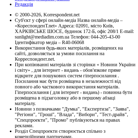
Редакція
© 2000-2026, Korrespondent.net
Суб'єкт у сфері онлайн-медіа Назва онлайн-медіа –
«КореспонденТ.net» Адреса: 02091, місто Київ,
ХАРКІВСЬКЕ ШОСЕ, будинок 172-Б, офіс 208/1 E-mail:
sunlight@mediadim.com.ua
Телефон: 044-205-43-00
Ідентифікатор медіа – R40-06068
Використання будь-яких матеріалів, розміщених на
сайті, дозволяється за умови посилання на
Корреспондент.net.
При копіюванні матеріалів зі сторінки « Новини України
і світу» , для інтернет - видань - обов'язкове пряме
відкрите для пошукових систем гіперпосилання .
Посилання має бути розміщена в незалежності від
повного або часткового використання матеріалів.
Гіперпосилання ( для інтернет - видань) - повинна бути
розміщена в підзаголовку або в першому абзаці
матеріалу.
Новини з позначками "Думка", "Експертиза", "Заява",
"Регіони", "Гроші", "Влада", "Вибори", "Тест-драйв",
"Спецпроекти", "Промо" публікуються на правах
реклами.
Розділ Спецпроекти створюється спільно з
комерційними партнерами.