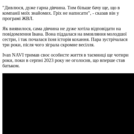
"Дивлюся, дуже гарна дівчина. Тим більше бачу ще, що в
компанії моїх знайомих. Гріх не написати", - сказав він у
програмі ЖВЛ.
Як виявилося, сама дівчина не дуже хотіла відповідати на
повідомлення Івана. Вона піддалася на вмовляння молодшої
сестри, і так почалася їхня історія кохання. Пара зустрічалася
три роки, після чого зіграла скромне весілля.
Ivan NAVI тримав своє особисте життя в таємниці ще чотири
роки, поки в серпні 2023 року не оголосив, що вперше став
батьком.