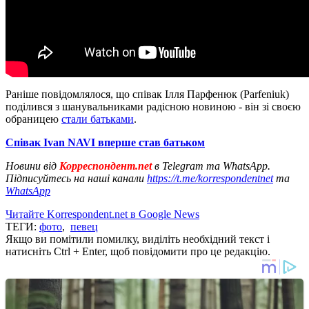
Раніше повідомлялося, що співак Ілля Парфенюк (Parfeniuk)
поділився з шанувальниками радісною новиною - він зі своєю
обраницею
стали батьками
.
Співак Ivan NAVI вперше став батьком
Новини від
Корреспондент.net
в Telegram та WhatsApp.
Підписуйтесь на наші канали
https://t.me/korrespondentnet
та
WhatsApp
Читайте Korrespondent.net в Google News
ТЕГИ:
фото
,
певец
Якщо ви помітили помилку, виділіть необхідний текст і
натисніть Ctrl + Enter, щоб повідомити про це редакцію.