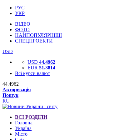
РУС
УКР
ВІДЕО
ФОТО
НАЙПОПУЛЯРНІШІ
СПЕЦПРОЕКТИ
USD
USD
44.4962
EUR
51.3814
Всі курси валют
44.4962
Авторизація
Пошук
RU
ВСІ РОЗДІЛИ
Головна
Україна
Місто
Світ