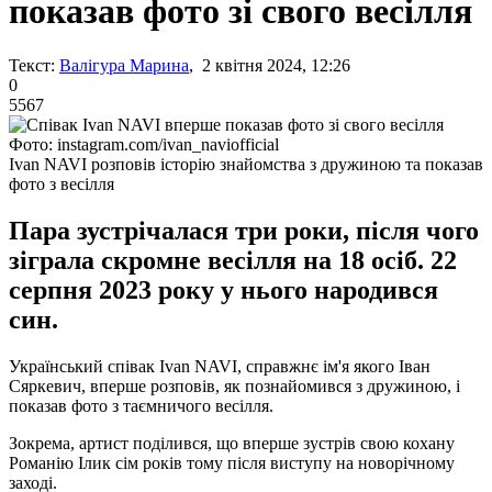
показав фото зі свого весілля
Текст:
Валігура Марина
, 2 квітня 2024, 12:26
0
5567
Фото: instagram.com/ivan_naviofficial
Ivan NAVI розповів історію знайомства з дружиною та показав
фото з весілля
Пара зустрічалася три роки, після чого
зіграла скромне весілля на 18 осіб. 22
серпня 2023 року у нього народився
син.
Український співак Ivan NAVI, справжнє ім'я якого Іван
Сяркевич, вперше розповів, як познайомився з дружиною, і
показав фото з таємничого весілля.
Зокрема, артист поділився, що вперше зустрів свою кохану
Романію Ілик сім років тому після виступу на новорічному
заході.