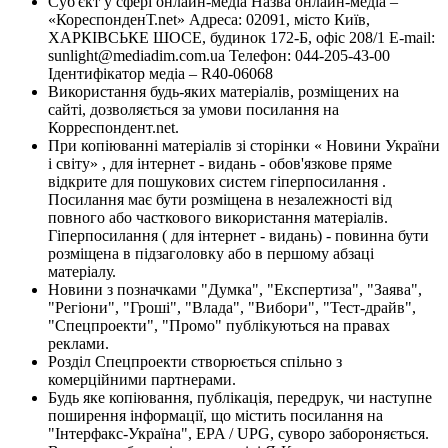
Суб'єкт у сфері онлайн-медіа Назва онлайн-медіа –
«КореспонденТ.net» Адреса: 02091, місто Київ,
ХАРКІВСЬКЕ ШОСЕ, будинок 172-Б, офіс 208/1 E-mail:
sunlight@mediadim.com.ua
Телефон: 044-205-43-00
Ідентифікатор медіа – R40-06068
Використання будь-яких матеріалів, розміщених на
сайті, дозволяється за умови посилання на
Корреспондент.net.
При копіюванні матеріалів зі сторінки « Новини України
і світу» , для інтернет - видань - обов'язкове пряме
відкрите для пошукових систем гіперпосилання .
Посилання має бути розміщена в незалежності від
повного або часткового використання матеріалів.
Гіперпосилання ( для інтернет - видань) - повинна бути
розміщена в підзаголовку або в першому абзаці
матеріалу.
Новини з позначками "Думка", "Експертиза", "Заява",
"Регіони", "Гроші", "Влада", "Вибори", "Тест-драйв",
"Спецпроекти", "Промо" публікуються на правах
реклами.
Розділ Спецпроекти створюється спільно з
комерційними партнерами.
Будь яке копіювання, публікація, передрук, чи наступне
поширення інформації, що містить посилання на
"Інтерфакс-Україна", EPA / UPG, суворо забороняється.