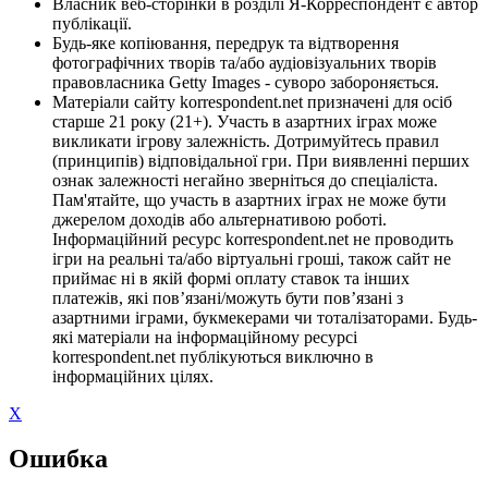
Власник веб-сторінки в розділі Я-Корреспондент є автор
публікації.
Будь-яке копіювання, передрук та відтворення
фотографічних творів та/або аудіовізуальних творів
правовласника Getty Images - суворо забороняється.
Матеріали сайту korrespondent.net призначені для осіб
старше 21 року (21+). Участь в азартних іграх може
викликати ігрову залежність. Дотримуйтесь правил
(принципів) відповідальної гри. При виявленні перших
ознак залежності негайно зверніться до спеціаліста.
Пам'ятайте, що участь в азартних іграх не може бути
джерелом доходів або альтернативою роботі.
Інформаційний ресурс korrespondent.net не проводить
ігри на реальні та/або віртуальні гроші, також сайт не
приймає ні в якій формі оплату ставок та інших
платежів, які пов’язані/можуть бути пов’язані з
азартними іграми, букмекерами чи тоталізаторами. Будь-
які матеріали на інформаційному ресурсі
korrespondent.net публікуються виключно в
інформаційних цілях.
X
Ошибка