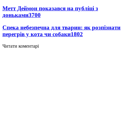
Метт Деймон показався на публіці з
доньками
3700
Спека небезпечна для тварин: як розпізнати
перегрів у кота чи собаки
1802
Читати коментарі