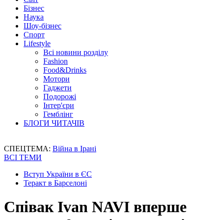
Бізнес
Наука
Шоу-бізнес
Спорт
Lifestyle
Всі новини розділу
Fashion
Food&Drinks
Мотори
Гаджети
Подорожі
Інтер'єри
Гемблінг
БЛОГИ ЧИТАЧІВ
СПЕЦТЕМА:
Війна в Ірані
ВСІ ТЕМИ
Вступ України в ЄС
Теракт в Барселоні
Співак Ivan NAVI вперше