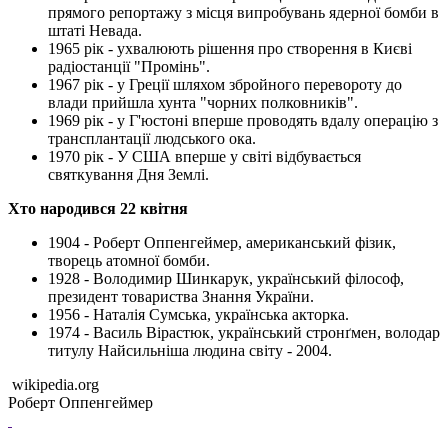
прямого репортажу з місця випробувань ядерної бомби в
штаті Невада.
1965 рік - ухвалюють рішення про створення в Києві
радіостанції "Промінь".
1967 рік - у Греції шляхом збройного перевороту до
влади прийшла хунта "чорних полковників".
1969 рік - у Г'юстоні вперше проводять вдалу операцію з
трансплантації людського ока.
1970 рік - У США вперше у світі відбувається
святкування Дня Землі.
Хто народився 22 квітня
1904 - Роберт Оппенгеймер, американський фізик,
творець атомної бомби.
1928 - Володимир Шинкарук, український філософ,
президент товариства Знання України.
1956 - Наталія Сумська, українська акторка.
1974 - Василь Вірастюк, український стронґмен, володар
титулу Найсильніша людина світу - 2004.
wikipedia.org
Роберт Оппенгеймер