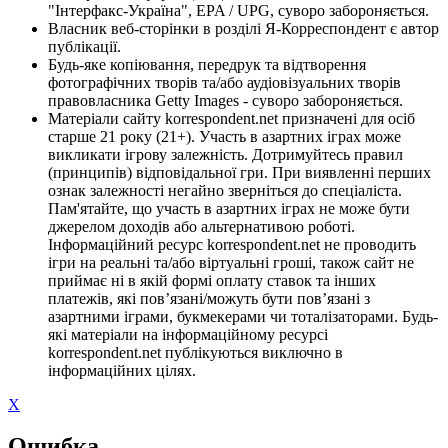
"Інтерфакс-Україна", EPA / UPG, суворо забороняється.
Власник веб-сторінки в розділі Я-Корреспондент є автор
публікації.
Будь-яке копіювання, передрук та відтворення
фотографічних творів та/або аудіовізуальних творів
правовласника Getty Images - суворо забороняється.
Матеріали сайту korrespondent.net призначені для осіб
старше 21 року (21+). Участь в азартних іграх може
викликати ігрову залежність. Дотримуйтесь правил
(принципів) відповідальної гри. При виявленні перших
ознак залежності негайно зверніться до спеціаліста.
Пам'ятайте, що участь в азартних іграх не може бути
джерелом доходів або альтернативою роботі.
Інформаційний ресурс korrespondent.net не проводить
ігри на реальні та/або віртуальні гроші, також сайт не
приймає ні в якій формі оплату ставок та інших
платежів, які пов’язані/можуть бути пов’язані з
азартними іграми, букмекерами чи тоталізаторами. Будь-
які матеріали на інформаційному ресурсі
korrespondent.net публікуються виключно в
інформаційних цілях.
X
Ошибка