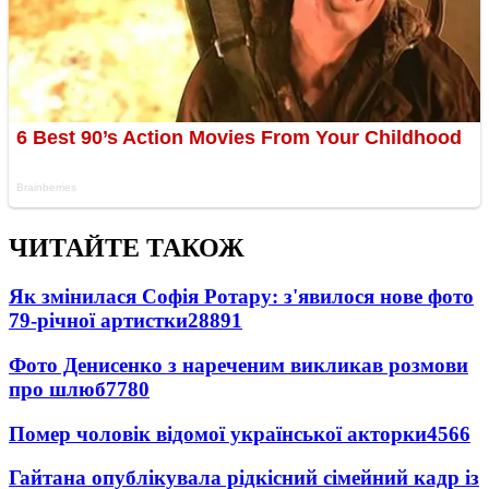
ЧИТАЙТЕ ТАКОЖ
Як змінилася Софія Ротару: з'явилося нове фото
79-річної артистки
28891
Фото Денисенко з нареченим викликав розмови
про шлюб
7780
Помер чоловік відомої української акторки
4566
Гайтана опублікувала рідкісний сімейний кадр із