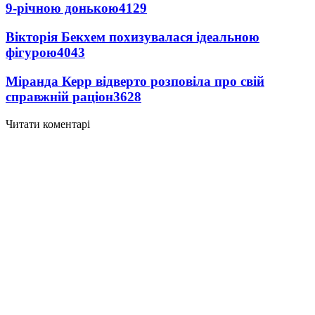
9-річною донькою
4129
Вікторія Бекхем похизувалася ідеальною
фігурою
4043
Міранда Керр відверто розповіла про свій
справжній раціон
3628
Читати коментарі