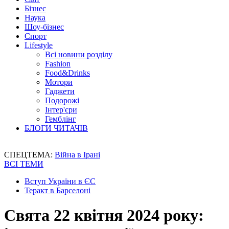
Бізнес
Наука
Шоу-бізнес
Спорт
Lifestyle
Всі новини розділу
Fashion
Food&Drinks
Мотори
Гаджети
Подорожі
Інтер'єри
Гемблінг
БЛОГИ ЧИТАЧІВ
СПЕЦТЕМА:
Війна в Ірані
ВСІ ТЕМИ
Вступ України в ЄС
Теракт в Барселоні
Свята 22 квітня 2024 року: