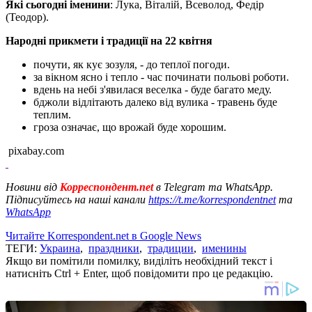
Які сьогодні іменини
: Лука, Віталій, Всеволод, Федір
(Теодор).
Народні прикмети і традиції на 22 квітня
почути, як кує зозуля, - до теплої погоди.
за вікном ясно і тепло - час починати польові роботи.
вдень на небі з'явилася веселка - буде багато меду.
бджоли відлітають далеко від вулика - травень буде
теплим.
гроза означає, що врожай буде хорошим.
pixabay.com
Новини від
Корреспондент.net
в Telegram та WhatsApp.
Підписуйтесь на наші канали
https://t.me/korrespondentnet
та
WhatsApp
Читайте Korrespondent.net в Google News
ТЕГИ:
Украина
,
праздники
,
традиции
,
именины
Якщо ви помітили помилку, виділіть необхідний текст і
натисніть Ctrl + Enter, щоб повідомити про це редакцію.