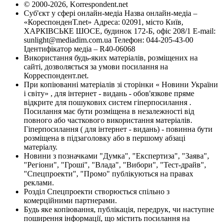
© 2000-2026, Korrespondent.net
Суб'єкт у сфері онлайн-медіа Назва онлайн-медіа –
«КореспонденТ.net» Адреса: 02091, місто Київ,
ХАРКІВСЬКЕ ШОСЕ, будинок 172-Б, офіс 208/1 E-mail:
sunlight@mediadim.com.ua
Телефон: 044-205-43-00
Ідентифікатор медіа – R40-06068
Використання будь-яких матеріалів, розміщених на
сайті, дозволяється за умови посилання на
Корреспондент.net.
При копіюванні матеріалів зі сторінки « Новини України
і світу» , для інтернет - видань - обов'язкове пряме
відкрите для пошукових систем гіперпосилання .
Посилання має бути розміщена в незалежності від
повного або часткового використання матеріалів.
Гіперпосилання ( для інтернет - видань) - повинна бути
розміщена в підзаголовку або в першому абзаці
матеріалу.
Новини з позначками "Думка", "Експертиза", "Заява",
"Регіони", "Гроші", "Влада", "Вибори", "Тест-драйв",
"Спецпроекти", "Промо" публікуються на правах
реклами.
Розділ Спецпроекти створюється спільно з
комерційними партнерами.
Будь яке копіювання, публікація, передрук, чи наступне
поширення інформації, що містить посилання на