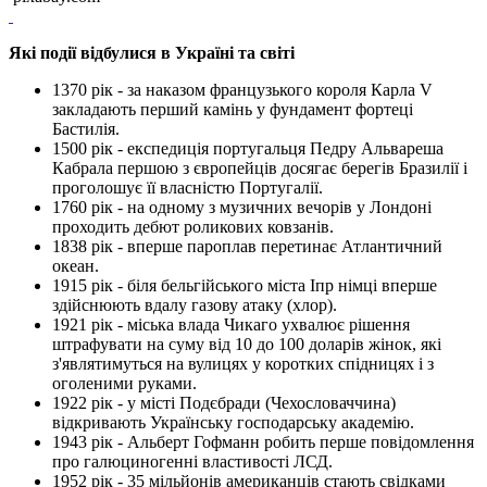
Які події відбулися в Україні та світі
1370 рік - за наказом французького короля Карла V
закладають перший камінь у фундамент фортеці
Бастилія.
1500 рік - експедиція португальця Педру Альвареша
Кабрала першою з європейців досягає берегів Бразилії і
проголошує її власністю Португалії.
1760 рік - на одному з музичних вечорів у Лондоні
проходить дебют роликових ковзанів.
1838 рік - вперше пароплав перетинає Атлантичний
океан.
1915 рік - біля бельгійського міста Іпр німці вперше
здійснюють вдалу газову атаку (хлор).
1921 рік - міська влада Чикаго ухвалює рішення
штрафувати на суму від 10 до 100 доларів жінок, які
з'являтимуться на вулицях у коротких спідницях і з
оголеними руками.
1922 рік - у місті Подєбради (Чехословаччина)
відкривають Українську господарську академію.
1943 рік - Альберт Гофманн робить перше повідомлення
про галюциногенні властивості ЛСД.
1952 рік - 35 мільйонів американців стають свідками