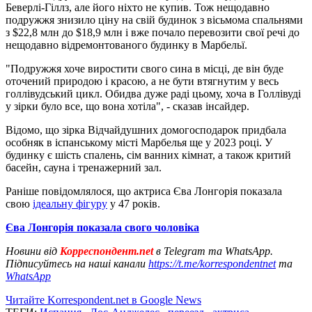
Беверлі-Гіллз, але його ніхто не купив. Тож нещодавно
подружжя знизило ціну на свій будинок з вісьмома спальнями
з $22,8 млн до $18,9 млн і вже почало перевозити свої речі до
нещодавно відремонтованого будинку в Марбельї.
"Подружжя хоче виростити свого сина в місці, де він буде
оточений природою і красою, а не бути втягнутим у весь
голлівудський цикл. Обидва дуже раді цьому, хоча в Голлівуді
у зірки було все, що вона хотіла", - сказав інсайдер.
Відомо, що зірка Відчайдушних домогосподарок придбала
особняк в іспанському місті Марбелья ще у 2023 році. У
будинку є шість спалень, сім ванних кімнат, а також критий
басейн, сауна і тренажерний зал.
Раніше повідомлялося, що актриса Єва Лонгорія показала
свою
ідеальну фігуру
у 47 років.
Єва Лонгорія показала свого чоловіка
Новини від
Корреспондент.net
в Telegram та WhatsApp.
Підписуйтесь на наші канали
https://t.me/korrespondentnet
та
WhatsApp
Читайте Korrespondent.net в Google News