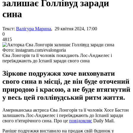
залишає Голлівуд заради
сина
Текст:
Валігура Марина
, 29 квітня 2024, 17:00
0
4815
Фото: instagram.com/evalongoria
Єва Лонгорія та її чоловік покидають Лос-Анджелес і
переїжджають до Іспанії заради свого сина
Зіркове подружжя хоче виховувати
свого сина в місці, де він буде оточений
природою і красою, а не буде втягнутий
у весь цей голлівудський ритм життя.
Американська актриса Єва Лонгорія та її чоловік Хосе Бастон
залишають Лос-Анджелес і переїжджають до Іспанії заради
свого п'ятирічного сина. Про це
повідомляє
Daily Mail.
Раніше подружжя виставило на продаж свій будинок у