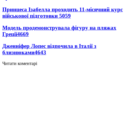
Принцеса Ізабелла проходить 11-місячний курс
військової підготовки
5059
Модель продемонструвала фігуру на пляжах
Греції
4669
Дженніфер Лопес відпочила в Італії з
близнюками
4643
Читати коментарі