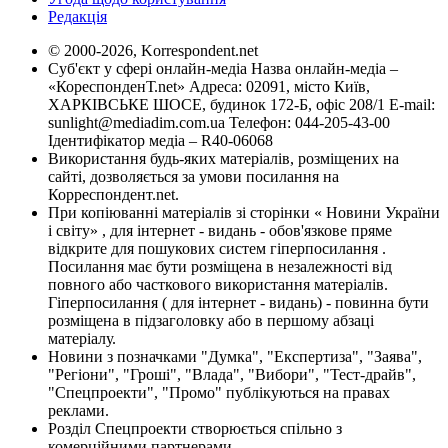
Редакція
© 2000-2026, Korrespondent.net
Суб'єкт у сфері онлайн-медіа Назва онлайн-медіа –
«КореспонденТ.net» Адреса: 02091, місто Київ,
ХАРКІВСЬКЕ ШОСЕ, будинок 172-Б, офіс 208/1 E-mail:
sunlight@mediadim.com.ua
Телефон: 044-205-43-00
Ідентифікатор медіа – R40-06068
Використання будь-яких матеріалів, розміщених на
сайті, дозволяється за умови посилання на
Корреспондент.net.
При копіюванні матеріалів зі сторінки « Новини України
і світу» , для інтернет - видань - обов'язкове пряме
відкрите для пошукових систем гіперпосилання .
Посилання має бути розміщена в незалежності від
повного або часткового використання матеріалів.
Гіперпосилання ( для інтернет - видань) - повинна бути
розміщена в підзаголовку або в першому абзаці
матеріалу.
Новини з позначками "Думка", "Експертиза", "Заява",
"Регіони", "Гроші", "Влада", "Вибори", "Тест-драйв",
"Спецпроекти", "Промо" публікуються на правах
реклами.
Розділ Спецпроекти створюється спільно з
комерційними партнерами.