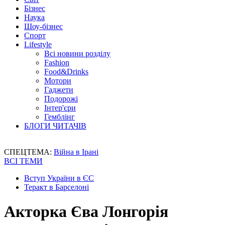
Бізнес
Наука
Шоу-бізнес
Спорт
Lifestyle
Всі новини розділу
Fashion
Food&Drinks
Мотори
Гаджети
Подорожі
Інтер'єри
Гемблінг
БЛОГИ ЧИТАЧІВ
СПЕЦТЕМА:
Війна в Ірані
ВСІ ТЕМИ
Вступ України в ЄС
Теракт в Барселоні
Акторка Єва Лонгорія