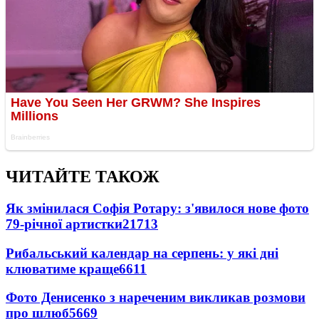
ЧИТАЙТЕ ТАКОЖ
Як змінилася Софія Ротару: з'явилося нове фото
79-річної артистки
21713
Рибальський календар на серпень: у які дні
клюватиме краще
6611
Фото Денисенко з нареченим викликав розмови
про шлюб
5669