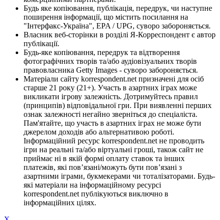
Будь яке копіювання, публікація, передрук, чи наступне
поширення інформації, що містить посилання на
"Інтерфакс-Україна", EPA / UPG, суворо забороняється.
Власник веб-сторінки в розділі Я-Корреспондент є автор
публікації.
Будь-яке копіювання, передрук та відтворення
фотографічних творів та/або аудіовізуальних творів
правовласника Getty Images - суворо забороняється.
Матеріали сайту korrespondent.net призначені для осіб
старше 21 року (21+). Участь в азартних іграх може
викликати ігрову залежність. Дотримуйтесь правил
(принципів) відповідальної гри. При виявленні перших
ознак залежності негайно зверніться до спеціаліста.
Пам'ятайте, що участь в азартних іграх не може бути
джерелом доходів або альтернативою роботі.
Інформаційний ресурс korrespondent.net не проводить
ігри на реальні та/або віртуальні гроші, також сайт не
приймає ні в якій формі оплату ставок та інших
платежів, які пов’язані/можуть бути пов’язані з
азартними іграми, букмекерами чи тоталізаторами. Будь-
які матеріали на інформаційному ресурсі
korrespondent.net публікуються виключно в
інформаційних цілях.
X