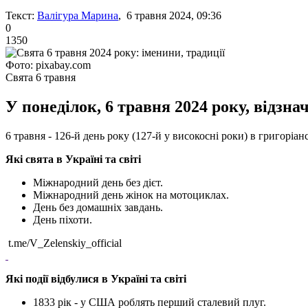
Текст:
Валігура Марина
, 6 травня 2024, 09:36
0
1350
Фото: pixabay.com
Свята 6 травня
У понеділок, 6 травня 2024 року, відзн
6 травня - 126-й день року (127-й у високосні роки) в григоріан
Які свята в Україні та світі
Міжнародний день без дієт.
Міжнародний день жінок на мотоциклах.
День без домашніх завдань.
День піхоти.
t.me/V_Zelenskiy_official
Які події відбулися в Україні та світі
1833 рік - у США роблять перший сталевий плуг.