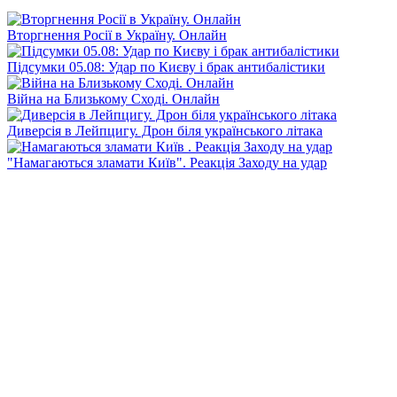
Вторгнення Росії в Україну. Онлайн
Підсумки 05.08: Удар по Києву і брак антибалістики
Війна на Близькому Сході. Онлайн
Диверсія в Лейпцигу. Дрон біля українського літака
"Намагаються зламати Київ". Реакція Заходу на удар