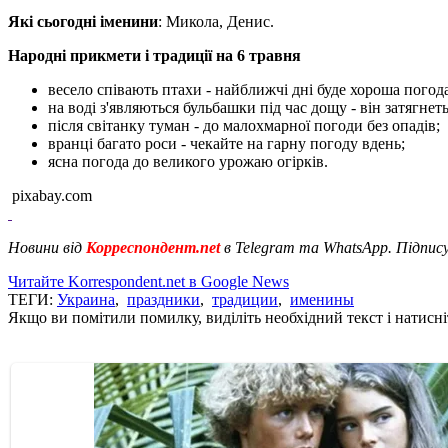
Які сьогодні іменини
: Микола, Денис.
Народні прикмети і традиції на 6 травня
весело співають птахи - найближчі дні буде хороша погода
на воді з'являються бульбашки під час дощу - він затягнеть
після світанку туман - до малохмарної погоди без опадів;
вранці багато роси - чекайте на гарну погоду вдень;
ясна погода до великого урожаю огірків.
pixabay.com
Новини від
Корреспондент.net
в Telegram та WhatsApp. Підпис
Читайте Korrespondent.net в Google News
ТЕГИ:
Украина
,
праздники
,
традиции
,
именины
Якщо ви помітили помилку, виділіть необхідний текст і натисніт