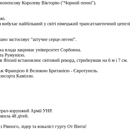
днопенсову Королеву Вікторію ("Чорний пенні").
жі.
я вибухає найбільший у світі німецький трансатлантичний цепелі
шно застосовує "штучне серце-легені".
ька влада закриває університет Сорбонна.
та Румунією.
в Японії встановлює світовий рекорд, стрибнувши на 6 м і 7 см.
між Францією й Великою Британією - Євротунель.
консорта Камілли.
нерал-хорунжий Армії УНР.
вила 48 дітей.
Рівного, лідер та вокаліст гурту От Вінта!