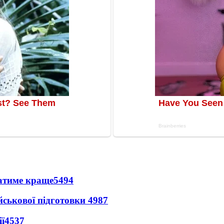
ватиме краще
5494
йськової підготовки
4987
ї
4537