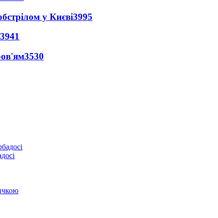
обстрілом у Києві
3995
3941
ров'ям
3530
адосі
ичкою