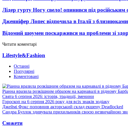
Лідер гурту Ногу свело! опинився під російським 
Дженніфер Лопес відпочила в Італії з близнюками
Відомий шоумен поскаржився на проблеми зі здо
Читати коментарі
Lifestyle&Fashion
Останні
Популярні
Коментовані
Ріанна вразила розкішним образом на карнавалі в рідному Барб
Свята 6 серпня 2026: історія, традиції, іменини
Гороскоп на 6 серпня 2026 року для всіх знаків зодіаку
Джеймі Фокс поповнив акторський склад екшену Deadlocked
Сандра Буллок здивувала прихильників своєю незвичайною зв
Сюжети