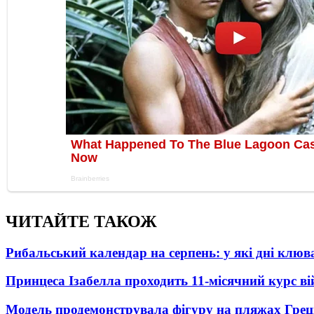
ЧИТАЙТЕ ТАКОЖ
Рибальський календар на серпень: у які дні клю
Принцеса Ізабелла проходить 11-місячний курс ві
Модель продемонструвала фігуру на пляжах Греці