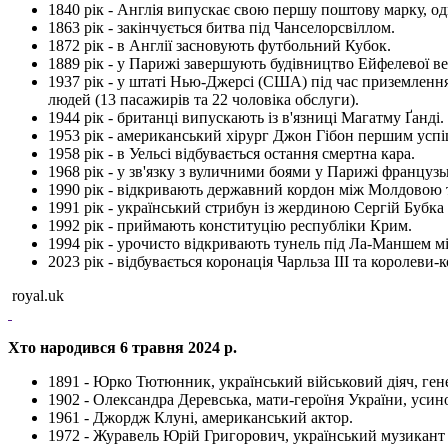
1840 рік - Англія випускає свою першу поштову марку, о
1863 рік - закінчується битва під Чанселорсвіллом.
1872 рік - в Англії засновують футбольний Кубок.
1889 рік - у Парижі завершують будівництво Ейфелевої ве
1937 рік - у штаті Нью-Джерсі (США) під час приземленн
людей (13 пасажирів та 22 чоловіка обслуги).
1944 рік - британці випускають із в'язниці Магатму Ґанді.
1953 рік - американський хірург Джон Гібон першим успі
1958 рік - в Уельсі відбувається остання смертна кара.
1968 рік - у зв'язку з вуличними боями у Парижі француз
1990 рік - відкривають державний кордон між Молдовою 
1991 рік - український стрибун із жердиною Сергій Бубка 
1992 рік - приймають конституцію республіки Крим.
1994 рік - урочисто відкривають тунель під Ла-Маншем 
2023 рік - відбувається коронація Чарльза ІІІ та королеви-
royal.uk
Хто народився 6 травня 2024 р.
1891 - Юрко Тютюнник, український військовий діяч, ге
1902 - Олександра Деревська, мати-героїня України, усино
1961 - Джордж Клуні, американський актор.
1972 - Журавель Юрій Григорович, український музикант з 