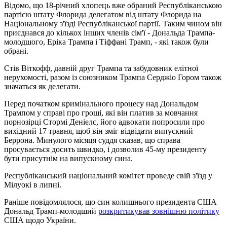
Відомо, що 18-річний хлопець вже обраний Республіканською
партією штату Флорида делегатом від штату Флорида на
Національному з'їзді Республіканської партії. Таким чином він
приєднався до кількох інших членів сім'ї - Дональда Трампа-
молодшого, Еріка Трампа і Тіффані Трамп, - які також були
обрані.
Стів Віткофф, давній друг Трампа та забудовник елітної
нерухомості, разом із союзником Трампа Серджіо Гором також
значаться як делегати.
Перед початком кримінального процесу над Дональдом
Трампом у справі про гроші, які він платив за мовчання
порнозірці Стормі Деніелс, його адвокати попросили про
вихідний 17 травня, щоб він зміг відвідати випускний
Беррона. Минулого місяця суддя сказав, що справа
просувається досить швидко, і дозволив 45-му президенту
бути присутнім на випускному сина.
Республіканський національний комітет проведе свій з'їзд у
Мілуокі в липні.
Раніше повідомлялося, що син колишнього президента США
Дональд Трамп-молодший
розкритикував зовнішню політику
США щодо України.