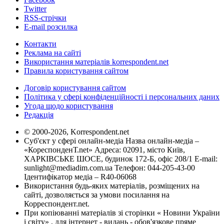
Twitter
RSS-стрічки
E-mail розсилка
Контакти
Реклама на сайті
Використання матеріалів korrespondent.net
Правила користування сайтом
Договір користування сайтом
Політика у сфері конфіденційності і персональних даних
Угода щодо користування
Редакція
© 2000-2026, Korrespondent.net
Суб'єкт у сфері онлайн-медіа Назва онлайн-медіа –
«КореспонденТ.net» Адреса: 02091, місто Київ,
ХАРКІВСЬКЕ ШОСЕ, будинок 172-Б, офіс 208/1 E-mail:
sunlight@mediadim.com.ua
Телефон: 044-205-43-00
Ідентифікатор медіа – R40-06068
Використання будь-яких матеріалів, розміщених на
сайті, дозволяється за умови посилання на
Корреспондент.net.
При копіюванні матеріалів зі сторінки « Новини України
і світу» , для інтернет - видань - обов'язкове пряме