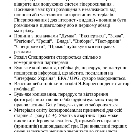
відкрите для пошукових систем гіперпосилання .
Посилання має бути розміщена в незалежності від
повного або часткового використання матеріалів.
Гіперпосилання ( для інтернет - видань) - повинна бути
розміщена в підзаголовку або в першому абзаці
матеріалу.
Новини з позначками "Думка", "Експертиза", "Заява",
"Регіони", "Гроші", "Влада", "Вибори", "Тест-драйв",
"Спецпроекти", "Промо" публікуються на правах
реклами.
Розділ Спецпроекти створюється спільно з
комерційними партнерами.
Будь яке копіювання, публікація, передрук, чи наступне
поширення інформації, що містить посилання на
"Інтерфакс-Україна", EPA / UPG, суворо забороняється.
Власник веб-сторінки в розділі Я-Корреспондент є автор
публікації.
Будь-яке копіювання, передрук та відтворення
фотографічних творів та/або аудіовізуальних творів
правовласника Getty Images - суворо забороняється.
Матеріали сайту korrespondent.net призначені для осіб
старше 21 року (21+). Участь в азартних іграх може
викликати ігрову залежність. Дотримуйтесь правил
(принципів) відповідальної гри. При виявленні перших
ознак залежності негайно зверніться до спеціаліста.