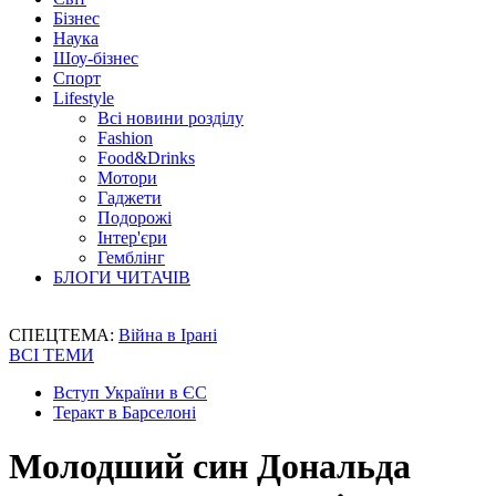
Бізнес
Наука
Шоу-бізнес
Спорт
Lifestyle
Всі новини розділу
Fashion
Food&Drinks
Мотори
Гаджети
Подорожі
Інтер'єри
Гемблінг
БЛОГИ ЧИТАЧІВ
СПЕЦТЕМА:
Війна в Ірані
ВСІ ТЕМИ
Вступ України в ЄС
Теракт в Барселоні
Молодший син Дональда