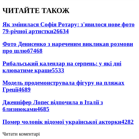
ЧИТАЙТЕ ТАКОЖ
Як змінилася Софія Ротару: з'явилося нове фото
79-річної артистки
26634
Фото Денисенко з нареченим викликав розмови
про шлюб
7468
Рибальський календар на серпень: у які дні
клюватиме краще
5533
Модель продемонструвала фігуру на пляжах
Греції
4689
Дженніфер Лопес відпочила в Італії з
близнюками
4685
Помер чоловік відомої української акторки
4282
Читати коментарі