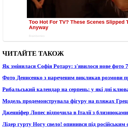
ЧИТАЙТЕ ТАКОЖ
Як змінилася Софія Ротару: з'явилося нове фото 7
Фото Денисенко з нареченим викликав розмови 
Рибальський календар на серпень: у які дні клю
Модель продемонструвала фігуру на пляжах Греці
Дженніфер Лопес відпочила в Італії з близнюками
Лідер гурту Ногу свело! опинився під російським 