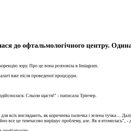
ася до офтальмологічного центру. Одина
корекцію зору. Про це вона розповіла в Instagram.
халаті вже після проведеної процедури.
здійснилася. Сльози щастя!" - написала Трінчер.
а для всіх виглядають, як коричнева паличка і зелена тучка… Дал
чайно все це тимчасово вирішує проблему, але. Як я втомилась", - 
ь реабілітацію.