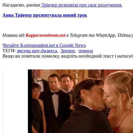
Нагадаємо, раніше
Трінчер розповіла про своє розлучення.
Анна Трінчер презентувала новий трек
Новини від
Корреспондент.net
в Telegram та WhatsApp. Підпис
Читайте Korrespondent.net в Google News
ТЕГИ:
звезды шоу-бизнеса
,
Зрение
,
певица
Якщо ви помітили помилку, виділіть необхідний текст і натисніт