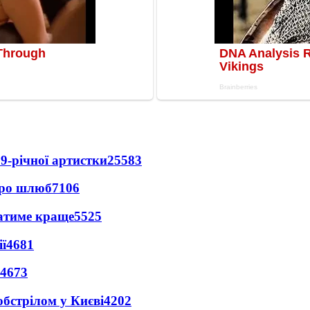
9-річної артистки
25583
про шлюб
7106
ватиме краще
5525
ї
4681
4673
обстрілом у Києві
4202