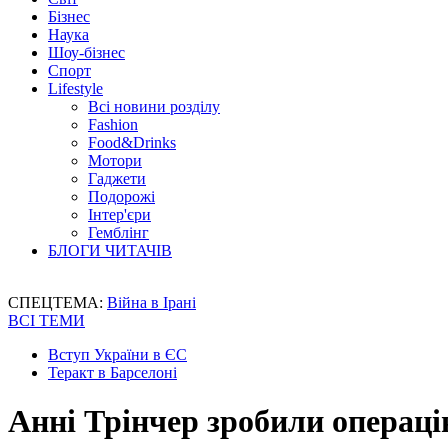
Бізнес
Наука
Шоу-бізнес
Спорт
Lifestyle
Всі новини розділу
Fashion
Food&Drinks
Мотори
Гаджети
Подорожі
Інтер'єри
Гемблінг
БЛОГИ ЧИТАЧІВ
СПЕЦТЕМА:
Війна в Ірані
ВСІ ТЕМИ
Вступ України в ЄС
Теракт в Барселоні
Анні Трінчер зробили операц