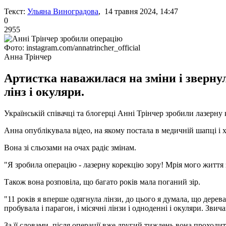
Текст:
Ульяна Виноградова
, 14 травня 2024, 14:47
0
2955
Фото: instagram.com/annatrincher_official
Анна Трінчер
Артистка наважилася на зміни і звернул
лінз і окуляри.
Українській співачці та блогерці Анні Трінчер зробили лазерну 
Анна опублікувала відео, на якому постала в медичній шапці і 
Вона зі сльозами на очах радіє змінам.
"Я зробила операцію - лазерну корекцію зору! Мрія мого життя 
Також вона розповіла, що багато років мала поганий зір.
"11 років я вперше одягнула лінзи, до цього я думала, що дерев
пробувала і парагон, і місячні лінзи і одноденні і окуляри. Зви
За її словами, після операції вже другий тиждень вона проходит