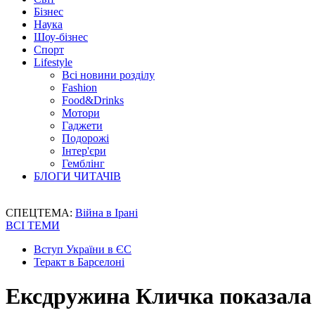
Бізнес
Наука
Шоу-бізнес
Спорт
Lifestyle
Всі новини розділу
Fashion
Food&Drinks
Мотори
Гаджети
Подорожі
Інтер'єри
Гемблінг
БЛОГИ ЧИТАЧІВ
СПЕЦТЕМА:
Війна в Ірані
ВСІ ТЕМИ
Вступ України в ЄС
Теракт в Барселоні
Ексдружина Кличка показала 