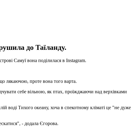
рушила до Таїланду.
трові Самуї вона поділилася в Instagram.
що лякаючою, проте вона того варта.
дчувати себе вільною, як птах, проїжджаючи над верхівками
ій воді Тихого океану, хоча в спекотному кліматі це "не дуже
ескатися", - додала Єгорова.