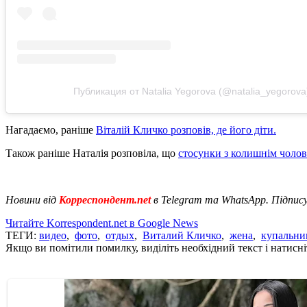
Публикация от Natalia Yegorova (@natalia_yegorova
Нагадаємо, раніше
Віталій Кличко розповів, де його діти.
Також раніше Наталія розповіла, що
стосунки з колишнім чолов
Новини від
Корреспондент.net
в Telegram та WhatsApp. Підпис
Читайте Korrespondent.net в Google News
ТЕГИ:
видео
,
фото
,
отдых
,
Виталий Кличко
,
жена
,
купальни
Якщо ви помітили помилку, виділіть необхідний текст і натисніт