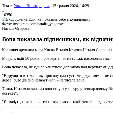
Текст:
Ульяна Виноградова
, 15 травня 2024, 14:29
1
10350
Фото: instagram.com/natalia_yegorova
Наталя Єгорова
Вона показала підписникам, як відпочив
Колишня дружина мера Києва Віталія Кличка Наталя Єгорова нар
Модель, якій 50 років, проводить час на пляжі, насолоджуєтьс
Вона показала, як їздила канатною доріжкою над верхівками де
"Вирушити в захопливу пригоду над густими джунглями - це спр
дерев, було дійсно незабутньо", - написала вона.
Також Наталя показала свою струнку фігуру у леопардовому бікі
освіжає".
"Я, мабуть, ніколи в житті не купалася в такій теплій воді, як т