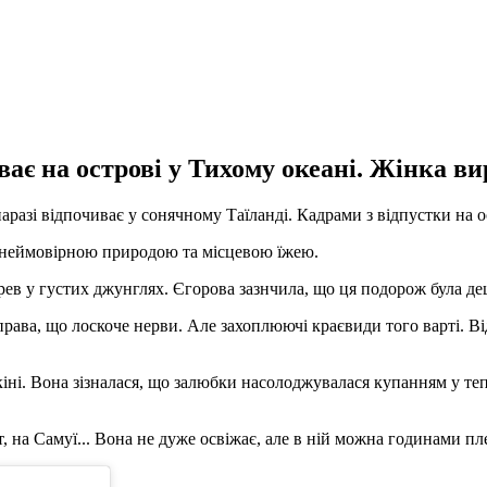
ає на острові у Тихому океані. Жінка ви
азі відпочиває у сонячному Таїланді. Кадрами з відпустки на ос
я неймовірною природою та місцевою їжею.
рев у густих джунглях. Єгорова зазнчила, що ця подорож була де
ава, що лоскоче нерви. Але захоплюючі краєвиди того варті. Ві
ні. Вона зізналася, що залюбки насолоджувалася купанням у тепл
ут, на Самуї... Вона не дуже освіжає, але в ній можна годинами пл