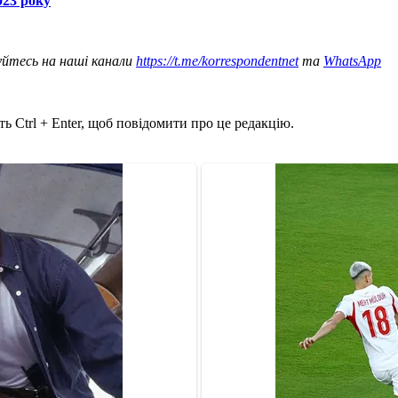
023 року
уйтесь на наші канали
https://t.me/korrespondentnet
та
WhatsApp
ь Ctrl + Enter, щоб повідомити про це редакцію.