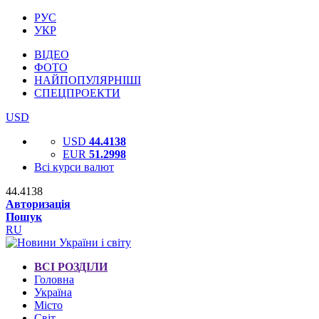
РУС
УКР
ВІДЕО
ФОТО
НАЙПОПУЛЯРНІШІ
СПЕЦПРОЕКТИ
USD
USD
44.4138
EUR
51.2998
Всі курси валют
44.4138
Авторизація
Пошук
RU
ВСІ РОЗДІЛИ
Головна
Україна
Місто
Світ