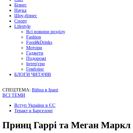
Бізнес
Наука
Шоу-бізнес
Спорт
Lifestyle
Всі новини розділу
Fashion
Food&Drinks
Мотори
Гаджети
Подорожі
Інтер'єри
Гемблінг
БЛОГИ ЧИТАЧІВ
СПЕЦТЕМА:
Війна в Ірані
ВСІ ТЕМИ
Вступ України в ЄС
Теракт в Барселоні
Принц Гаррі та Меган Маркл