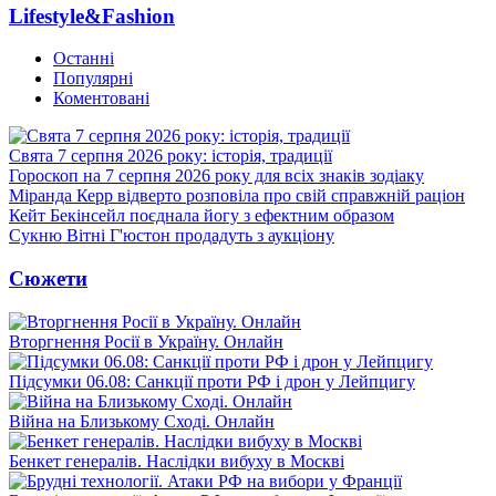
Lifestyle&Fashion
Останні
Популярні
Коментовані
Свята 7 серпня 2026 року: історія, традиції
Гороскоп на 7 серпня 2026 року для всіх знаків зодіаку
Міранда Керр відверто розповіла про свій справжній раціон
Кейт Бекінсейл поєднала йогу з ефектним образом
Сукню Вітні Г'юстон продадуть з аукціону
Сюжети
Вторгнення Росії в Україну. Онлайн
Підсумки 06.08: Санкції проти РФ і дрон у Лейпцигу
Війна на Близькому Сході. Онлайн
Бенкет генералів. Наслідки вибуху в Москві