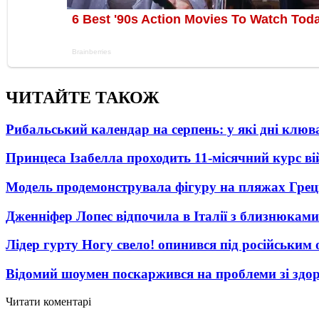
ЧИТАЙТЕ ТАКОЖ
Рибальський календар на серпень: у які дні клю
Принцеса Ізабелла проходить 11-місячний курс ві
Модель продемонструвала фігуру на пляжах Греці
Дженніфер Лопес відпочила в Італії з близнюками
Лідер гурту Ногу свело! опинився під російським 
Відомий шоумен поскаржився на проблеми зі здо
Читати коментарі