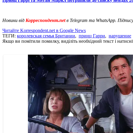
Принц Гаррі та Меган Маркл потрапили до списку невдах 2
Новини від
Корреспондент.net
в Telegram та WhatsApp. Підпис
Читайте Korrespondent.net в Google News
ТЕГИ:
королевская семья Британии
,
принц Гарри
,
нарушение
Якщо ви помітили помилку, виділіть необхідний текст і натисніт