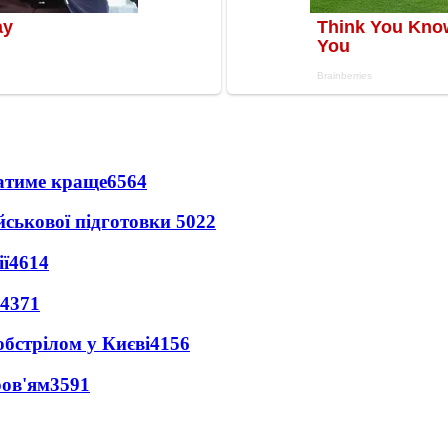
ватиме краще
6564
йськової підготовки
5022
ї
4614
4371
обстрілом у Києві
4156
ров'ям
3591