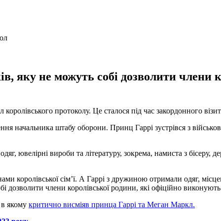
в, яку не можуть собі дозволити члени к
оролівського протоколу. Це сталося під час закордонного візиту
ення начальника штабу оборони. Принц Гаррі зустрівся з військ
яг, ювелірні вироби та літературу, зокрема, намиста з бісеру, д
и королівської сім’ї. А Гаррі з дружиною отримали одяг, місцеві
бі дозволити члени королівської родини, які офіційно виконують
, в якому
критично висміяв принца Гаррі та Меган Маркл.