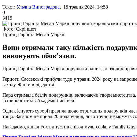
Текст:
Ульяна Виноградова
, 15 травня 2024, 14:58
0
3415
Фото: Скріншот
Принц Гаррі та Меган Маркл
Вони отримали таку кількість подарункі
виконують обовʼязки.
Принц Гаррі та Меган Маркл порушили одне з ключових правил к
Герцоги Сассекські прибули туди у травні 2024 року на запрош
заходу Жінки в лідерстві.
Пара отримала безліч подарунків, включаючи твори мистецтва, од
і співробітників Академії Лайтвей.
Однак існують суворі правила щодо отримання подарунків членам
тощо. Загалом це понад 20 подарунків, чого точно не можуть со
Нагадаємо, канал Fox випустив епізод мультсеріалу Family Guy