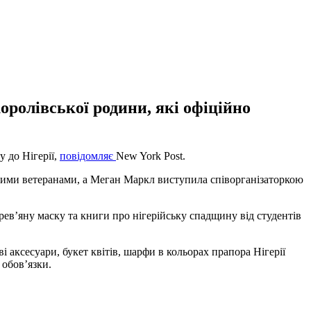
оролівської родини, які офіційно
 до Нігерії,
повідомляє
New York Post.
овими ветеранами, а Меган Маркл виступила співорганізаторкою
ерев’яну маску та книги про нігерійську спадщину від студентів
 аксесуари, букет квітів, шарфи в кольорах прапора Нігерії
 обовʼязки.