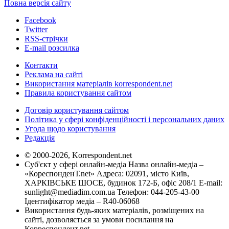
Повна версія сайту
Facebook
Twitter
RSS-стрічки
E-mail розсилка
Контакти
Реклама на сайті
Використання матеріалів korrespondent.net
Правила користування сайтом
Договір користування сайтом
Політика у сфері конфіденційності і персональних даних
Угода щодо користування
Редакція
© 2000-2026, Korrespondent.net
Суб'єкт у сфері онлайн-медіа Назва онлайн-медіа –
«КореспонденТ.net» Адреса: 02091, місто Київ,
ХАРКІВСЬКЕ ШОСЕ, будинок 172-Б, офіс 208/1 E-mail:
sunlight@mediadim.com.ua
Телефон: 044-205-43-00
Ідентифікатор медіа – R40-06068
Використання будь-яких матеріалів, розміщених на
сайті, дозволяється за умови посилання на
Корреспондент.net.