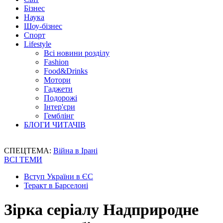
Бізнес
Наука
Шоу-бізнес
Спорт
Lifestyle
Всі новини розділу
Fashion
Food&Drinks
Мотори
Гаджети
Подорожі
Інтер'єри
Гемблінг
БЛОГИ ЧИТАЧІВ
СПЕЦТЕМА:
Війна в Ірані
ВСІ ТЕМИ
Вступ України в ЄС
Теракт в Барселоні
Зірка серіалу Надприродне