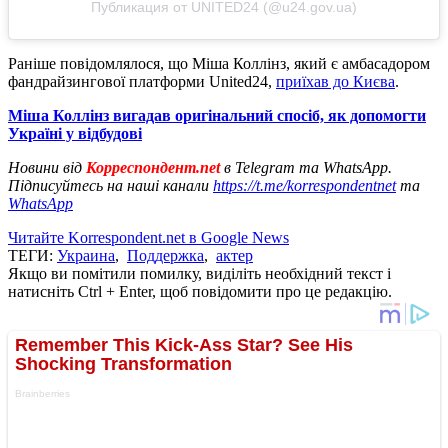
Публикация от UNITED24 (@u24.gov.ua)
Раніше повідомлялося, що Міша Коллінз, який є амбасадором
фандрайзингової платформи United24,
приїхав до Києва
.
Міша Коллінз вигадав оригінальний спосіб, як допомогти
Україні у відбудові
Новини від
Корреспондент.net
в Telegram та WhatsApp.
Підписуйтесь на наші канали
https://t.me/korrespondentnet
та
WhatsApp
Читайте Korrespondent.net в Google News
ТЕГИ:
Украина
,
Поддержка
,
актер
Якщо ви помітили помилку, виділіть необхідний текст і
натисніть Ctrl + Enter, щоб повідомити про це редакцію.