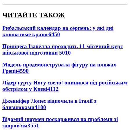
ЧИТАЙТЕ ТАКОЖ
Рибальський календар на серпень: у які дні
клюватиме краще
6450
Принцеса Ізабелла проходить 11-місячний курс
військової підготовки
5010
Модель продемонструвала фігуру на пляжах
Греції
4590
Лідер гурту Ногу свело! опинився під російським
обстрілом у Києві
4112
Дженніфер Лопес відпочила в Італії з
близнюками
4100
Відомий шоумен поскаржився на проблеми зі
здоров'ям
3551