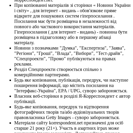
При копіюванні матеріалів зі сторінки « Новини України
і світу» , для інтернет - видань - обов'язкове пряме
відкрите для пошукових систем гіперпосилання .
Посилання має бути розміщена в незалежності від
повного або часткового використання матеріалів.
Гіперпосилання ( для інтернет - видань) - повинна бути
розміщена в підзаголовку або в першому абзаці
матеріалу.
Новини з позначками "Думка", "Експертиза", "Заява",
"Регіони", "Гроші", "Влада", "Вибори", "Тест-драйв",
"Спецпроекти", "Промо" публікуються на правах
реклами.
Розділ Спецпроекти створюється спільно з
комерційними партнерами.
Будь яке копіювання, публікація, передрук, чи наступне
поширення інформації, що містить посилання на
"Інтерфакс-Україна", EPA / UPG, суворо забороняється.
Власник веб-сторінки в розділі Я-Корреспондент є автор
публікації.
Будь-яке копіювання, передрук та відтворення
фотографічних творів та/або аудіовізуальних творів
правовласника Getty Images - суворо забороняється.
Матеріали сайту korrespondent.net призначені для осіб
старше 21 року (21+). Участь в азартних іграх може