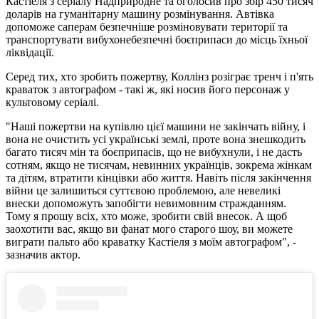
Кастіеля з серіалу Надприродне та оголосив про збір 450 тисяч
доларів на гуманітарну машину розмінування. Автівка
допоможе саперам безпечніше розміновувати території та
транспортувати вибухонебезпечні боєприпаси до місць їхньої
ліквідації.
Серед тих, хто зробить пожертву, Коллінз розіграє тренч і п'ять
краваток з автографом - такі ж, які носив його персонаж у
культовому серіалі.
"Наші пожертви на купівлю цієї машини не закінчать війну, і
вона не очистить усі українські землі, проте вона знешкодить
багато тисяч мін та боєприпасів, що не вибухнули, і не дасть
сотням, якщо не тисячам, невинних українців, зокрема жінкам
та дітям, втратити кінцівки або життя. Навіть після закінчення
війни це залишиться суттєвою проблемою, але невеликі
внески допоможуть запобігти невимовним стражданням.
Тому я прошу всіх, хто може, зробити свій внесок. А щоб
заохотити вас, якщо ви фанат мого старого шоу, ви можете
виграти пальто або краватку Кастіеля з моїм автографом", -
зазначив актор.