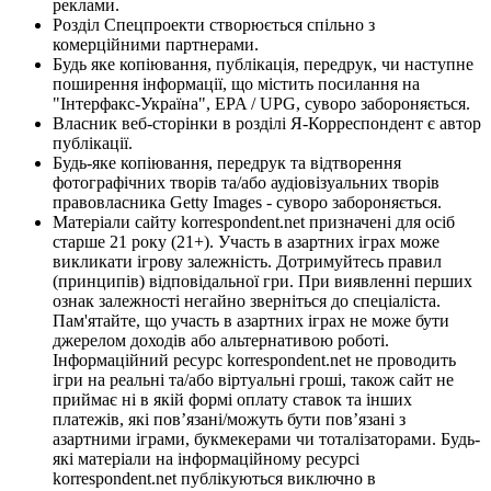
реклами.
Розділ Спецпроекти створюється спільно з
комерційними партнерами.
Будь яке копіювання, публікація, передрук, чи наступне
поширення інформації, що містить посилання на
"Інтерфакс-Україна", EPA / UPG, суворо забороняється.
Власник веб-сторінки в розділі Я-Корреспондент є автор
публікації.
Будь-яке копіювання, передрук та відтворення
фотографічних творів та/або аудіовізуальних творів
правовласника Getty Images - суворо забороняється.
Матеріали сайту korrespondent.net призначені для осіб
старше 21 року (21+). Участь в азартних іграх може
викликати ігрову залежність. Дотримуйтесь правил
(принципів) відповідальної гри. При виявленні перших
ознак залежності негайно зверніться до спеціаліста.
Пам'ятайте, що участь в азартних іграх не може бути
джерелом доходів або альтернативою роботі.
Інформаційний ресурс korrespondent.net не проводить
ігри на реальні та/або віртуальні гроші, також сайт не
приймає ні в якій формі оплату ставок та інших
платежів, які пов’язані/можуть бути пов’язані з
азартними іграми, букмекерами чи тоталізаторами. Будь-
які матеріали на інформаційному ресурсі
korrespondent.net публікуються виключно в