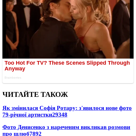
ЧИТАЙТЕ ТАКОЖ
Як змінилася Софія Ротару: з'явилося нове фото
79-річної артистки
29348
Фото Денисенко з нареченим викликав розмови
про шлюб
7892