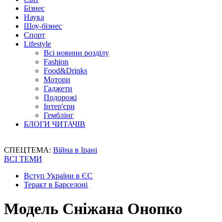
Бізнес
Наука
Шоу-бізнес
Спорт
Lifestyle
Всі новини розділу
Fashion
Food&Drinks
Мотори
Гаджети
Подорожі
Інтер'єри
Гемблінг
БЛОГИ ЧИТАЧІВ
СПЕЦТЕМА:
Війна в Ірані
ВСІ ТЕМИ
Вступ України в ЄС
Теракт в Барселоні
Модель Сніжана Онопко