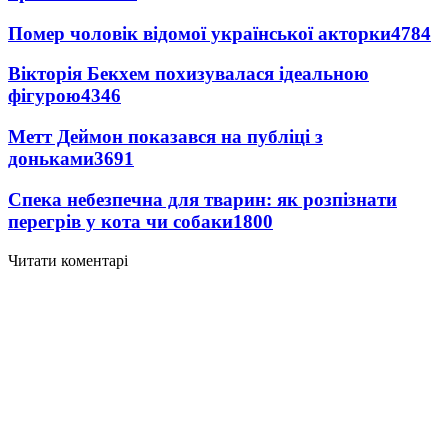
Помер чоловік відомої української акторки
4784
Вікторія Бекхем похизувалася ідеальною
фігурою
4346
Метт Деймон показався на публіці з
доньками
3691
Спека небезпечна для тварин: як розпізнати
перегрів у кота чи собаки
1800
Читати коментарі