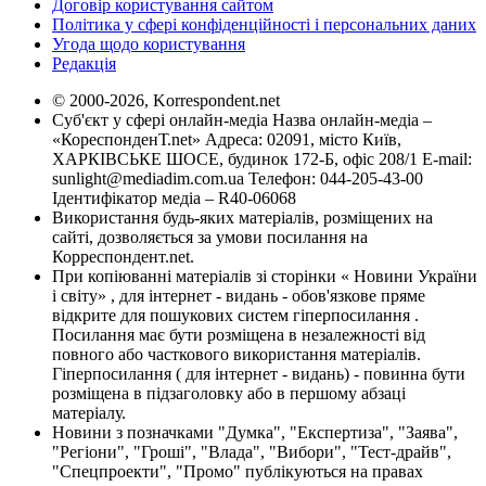
Договір користування сайтом
Політика у сфері конфіденційності і персональних даних
Угода щодо користування
Редакція
© 2000-2026, Korrespondent.net
Суб'єкт у сфері онлайн-медіа Назва онлайн-медіа –
«КореспонденТ.net» Адреса: 02091, місто Київ,
ХАРКІВСЬКЕ ШОСЕ, будинок 172-Б, офіс 208/1 E-mail:
sunlight@mediadim.com.ua
Телефон: 044-205-43-00
Ідентифікатор медіа – R40-06068
Використання будь-яких матеріалів, розміщених на
сайті, дозволяється за умови посилання на
Корреспондент.net.
При копіюванні матеріалів зі сторінки « Новини України
і світу» , для інтернет - видань - обов'язкове пряме
відкрите для пошукових систем гіперпосилання .
Посилання має бути розміщена в незалежності від
повного або часткового використання матеріалів.
Гіперпосилання ( для інтернет - видань) - повинна бути
розміщена в підзаголовку або в першому абзаці
матеріалу.
Новини з позначками "Думка", "Експертиза", "Заява",
"Регіони", "Гроші", "Влада", "Вибори", "Тест-драйв",
"Спецпроекти", "Промо" публікуються на правах