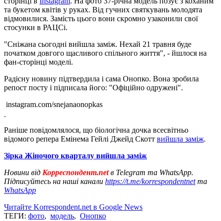
сторінці в
Instagram
. На фото 37-річна модель позує з коханим
та букетом квітів у руках. Від гучних святкувань молодята
відмовилися. Замість цього вони скромно узаконили свої
стосунки в РАЦСі.
"Сніжана сьогодні вийшла заміж. Нехай 21 травня буде
початком довгого щасливого спільного життя", - йшлося на
фан-сторінці моделі.
Радісну новину підтвердила і сама Онопко. Вона зробила
репост посту і підписала його: "Офіційно одружені".
instagram.com/snejanaonopkas
Раніше повідомлялося, що біологічна дочка всесвітньо
відомого репера Емінема Гейлі Джейд Скотт
вийшла заміж
.
Зірка Жіночого кварталу вийшла заміж
Новини від
Корреспондент.net
в Telegram та WhatsApp.
Підписуйтесь на наші канали
https://t.me/korrespondentnet
та
WhatsApp
Читайте Korrespondent.net в Google News
ТЕГИ:
фото
,
модель
,
Онопко