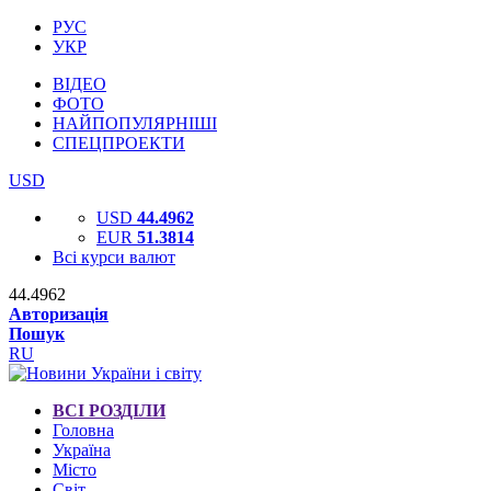
РУС
УКР
ВІДЕО
ФОТО
НАЙПОПУЛЯРНІШІ
СПЕЦПРОЕКТИ
USD
USD
44.4962
EUR
51.3814
Всі курси валют
44.4962
Авторизація
Пошук
RU
ВСІ РОЗДІЛИ
Головна
Україна
Місто
Світ