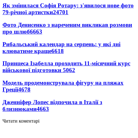
Як змінилася Софія Ротару: з'явилося нове фото
79-річної артистки
24701
Фото Денисенко з нареченим викликав розмови
про шлюб
6663
Рибальський календар на серпень: у які дні
клюватиме краще
6618
Принцеса Ізабелла проходить 11-місячний курс
військової підготовки
5062
Модель продемонструвала фігуру на пляжах
Греції
4678
Дженніфер Лопес відпочила в Італії з
близнюками
4663
Читати коментарі