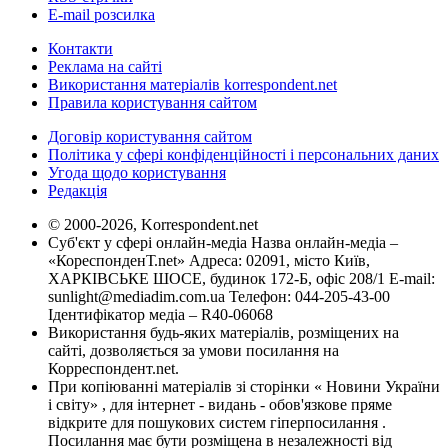
E-mail розсилка
Контакти
Реклама на сайті
Використання матеріалів korrespondent.net
Правила користування сайтом
Договір користування сайтом
Політика у сфері конфіденційності і персональних даних
Угода щодо користування
Редакція
© 2000-2026, Korrespondent.net
Суб'єкт у сфері онлайн-медіа Назва онлайн-медіа –
«КореспонденТ.net» Адреса: 02091, місто Київ,
ХАРКІВСЬКЕ ШОСЕ, будинок 172-Б, офіс 208/1 E-mail:
sunlight@mediadim.com.ua
Телефон: 044-205-43-00
Ідентифікатор медіа – R40-06068
Використання будь-яких матеріалів, розміщених на
сайті, дозволяється за умови посилання на
Корреспондент.net.
При копіюванні матеріалів зі сторінки « Новини України
і світу» , для інтернет - видань - обов'язкове пряме
відкрите для пошукових систем гіперпосилання .
Посилання має бути розміщена в незалежності від