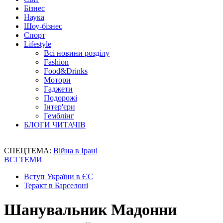
Бізнес
Наука
Шоу-бізнес
Спорт
Lifestyle
Всі новини розділу
Fashion
Food&Drinks
Мотори
Гаджети
Подорожі
Інтер'єри
Гемблінг
БЛОГИ ЧИТАЧІВ
СПЕЦТЕМА:
Війна в Ірані
ВСІ ТЕМИ
Вступ України в ЄС
Теракт в Барселоні
Шанувальник Мадонни