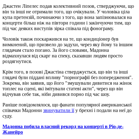
Джастен Ліпелес подав колективний позов, стверджуючи, що
він та інші не отримали того, що очікували. У чоловіка ціла
купа претензій, починаючи з того, що вона запізнювалася на
концерти більш ніж на півтори години і закінчуючи тим, що
під час деяких виступів зірка співала під фонограму.
Чоловік також поскаржився на те, що кондиціонер був
вимкнений, що призвело до задухи, через яку йому та іншим
глядачам стало погано. За його словами, Мадонна
відмахнулася від скарг на спеку, сказавши людям просто
роздягнутися.
Крім того, в позові Джастіна стверджується, що він та інші
глядачі були піддані впливу "порнографії без попередження".
Зокрема, він заявив, що його "змушували дивитися на жінок
топлес на сцені, які імітували статеві акти", через що він
відчував себе так, ніби дивився порно під час шоу.
Раніше повідомлялося, що фанати популярної американської
співачки Мадонни
звинуватили її
у брехні і подали на неї до
суду.
Мадонна побила власний рекорд на концерті в Ріо-де-
Жанейро