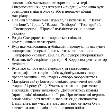
повного або часткового використання матеріалів.
Гіперпосилання ( для інтернет - видань) - повинна бути
розміщена в підзаголовку або в першому абзаці
матеріалу.
Новини з позначками "Думка", "Експертиза", "Заява",
"Регіони", "Гроші", "Влада", "Вибори", "Тест-драйв",
"Спецпроекти", "Промо" публікуються на правах
реклами.
Розділ Спецпроекти створюється спільно з
комерційними партнерами.
Будь яке копіювання, публікація, передрук, чи наступне
поширення інформації, що містить посилання на
"Інтерфакс-Україна", EPA / UPG, суворо забороняється.
Власник веб-сторінки в розділі Я-Корреспондент є автор
публікації.
Будь-яке копіювання, передрук та відтворення
фотографічних творів та/або аудіовізуальних творів
правовласника Getty Images - суворо забороняється.
Матеріали сайту korrespondent.net призначені для осіб
старше 21 року (21+). Участь в азартних іграх може
викликати ігрову залежність. Дотримуйтесь правил
(принципів) відповідальної гри. При виявленні перших
ознак залежності негайно зверніться до спеціаліста.
Пам'ятайте, що участь в азартних іграх не може бути
джерелом доходів або альтернативою роботі.