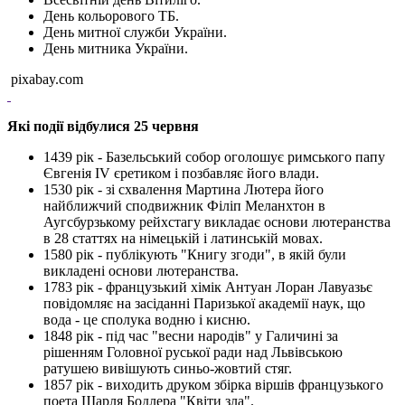
День кольорового ТБ.
День митної служби України.
День митника України.
pixabay.com
Які події відбулися 25 червня
1439 рік - Базельський собор оголошує римського папу
Євгенія IV єретиком і позбавляє його влади.
1530 рік - зі схвалення Мартина Лютера його
найближчий сподвижник Філіп Меланхтон в
Аугсбурзькому рейхстагу викладає основи лютеранства
в 28 статтях на німецькій і латинській мовах.
1580 рік - публікують "Книгу згоди", в якій були
викладені основи лютеранства.
1783 рік - французький хімік Антуан Лоран Лавуазьє
повідомляє на засіданні Паризької академії наук, що
вода - це сполука водню і кисню.
1848 рік - під час "весни народів" у Галичині за
рішенням Головної руської ради над Львівською
ратушею вивішують синьо-жовтий стяг.
1857 рік - виходить друком збірка віршів французького
поета Шарля Бодлера "Квіти зла".