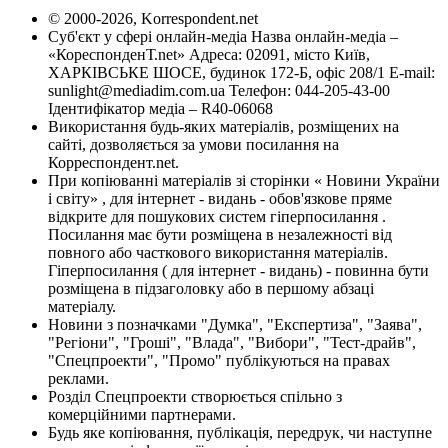
© 2000-2026, Korrespondent.net
Суб'єкт у сфері онлайн-медіа Назва онлайн-медіа –
«КореспонденТ.net» Адреса: 02091, місто Київ,
ХАРКІВСЬКЕ ШОСЕ, будинок 172-Б, офіс 208/1 E-mail:
sunlight@mediadim.com.ua
Телефон: 044-205-43-00
Ідентифікатор медіа – R40-06068
Використання будь-яких матеріалів, розміщених на
сайті, дозволяється за умови посилання на
Корреспондент.net.
При копіюванні матеріалів зі сторінки « Новини України
і світу» , для інтернет - видань - обов'язкове пряме
відкрите для пошукових систем гіперпосилання .
Посилання має бути розміщена в незалежності від
повного або часткового використання матеріалів.
Гіперпосилання ( для інтернет - видань) - повинна бути
розміщена в підзаголовку або в першому абзаці
матеріалу.
Новини з позначками "Думка", "Експертиза", "Заява",
"Регіони", "Гроші", "Влада", "Вибори", "Тест-драйв",
"Спецпроекти", "Промо" публікуються на правах
реклами.
Розділ Спецпроекти створюється спільно з
комерційними партнерами.
Будь яке копіювання, публікація, передрук, чи наступне