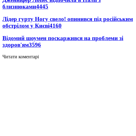
близнюками
4445
Лідер гурту Ногу свело! опинився під російським
обстрілом у Києві
4160
Відомий шоумен поскаржився на проблеми зі
здоров'ям
3596
Читати коментарі