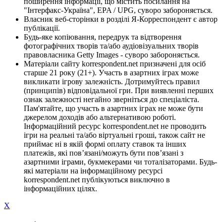
поширення інформації, що містить посилання на
"Інтерфакс-Україна", EPA / UPG, суворо забороняється.
Власник веб-сторінки в розділі Я-Корреспондент є автор
публікації.
Будь-яке копіювання, передрук та відтворення
фотографічних творів та/або аудіовізуальних творів
правовласника Getty Images - суворо забороняється.
Матеріали сайту korrespondent.net призначені для осіб
старше 21 року (21+). Участь в азартних іграх може
викликати ігрову залежність. Дотримуйтесь правил
(принципів) відповідальної гри. При виявленні перших
ознак залежності негайно зверніться до спеціаліста.
Пам'ятайте, що участь в азартних іграх не може бути
джерелом доходів або альтернативою роботі.
Інформаційний ресурс korrespondent.net не проводить
ігри на реальні та/або віртуальні гроші, також сайт не
приймає ні в якій формі оплату ставок та інших
платежів, які пов’язані/можуть бути пов’язані з
азартними іграми, букмекерами чи тоталізаторами. Будь-
які матеріали на інформаційному ресурсі
korrespondent.net публікуються виключно в
інформаційних цілях.
X