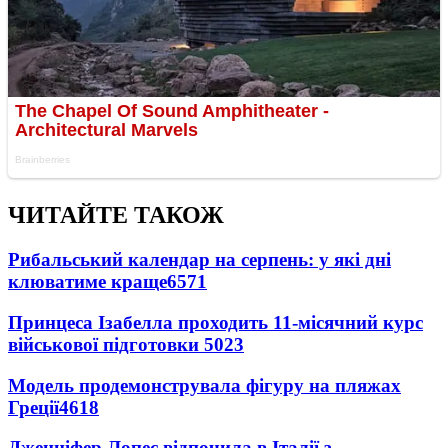
ЧИТАЙТЕ ТАКОЖ
Рибальський календар на серпень: у які дні
клюватиме краще
6571
Принцеса Ізабелла проходить 11-місячний курс
військової підготовки
5023
Модель продемонструвала фігуру на пляжах
Греції
4618
Дженніфер Лопес відпочила в Італії з