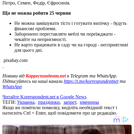
Петро, Семен, Федір, Єфросинія.
Що не можна робити 25 червня
Не можна замішувати тісто і готувати випічку - будуть
фінансові проблеми.
Заборонено переставляти меблі чи переїжджати -
чекайте на неприємності.
Не варто працювати в саду чи на городі - несприятливі
для цього дні.
pixabay.com
Новини від
Корреспондент.net
в Telegram та WhatsApp.
Підписуйтесь на наші канали
https://t.me/korrespondentnet
та
WhatsApp
Читайте Korrespondent.net в Google News
ТЕГИ:
Украина
,
праздники
,
запрет
,
именины
Якщо ви помітили помилку, виділіть необхідний текст і
натисніть Ctrl + Enter, щоб повідомити про це редакцію.