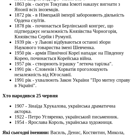
1863 рік - сьоґун Токуґава Іємоті наказує вигнати з
Японії всіх іноземців.
1872 рік - в Німецькій імперії забороняють діяльність
Ордена єзуїтів.
1878 рік - починається Берлінський конгрес, що
підтверджує незалежність Князівства Чорногорія,
Князівства Сербія і Румунії.
1939 рік - у Львові відбуваються останні збори
Наукового товариства імені Шевченка.
1950 рік - армія Північної Кореї нападає на Південну
Корею, починається Корейська війна.
1957 рік - створюють іграшку "летюча тарілка".
1991 рік - Словенія і Хорватія проголошують
незалежність від Югославії.
1991 рік - ухвалюють Закон України "Про митну справу
в Україні".
Хто народився 25 червня
1907 - Зінаїда Хрукалова, українська драматична
акторка.
1922 - Петро Угляренко, український письменник.
1954 - Ярослава Король, українська художниця.
Які сьогодні іменини:
Василь, Денис, Костянтин, Микола,