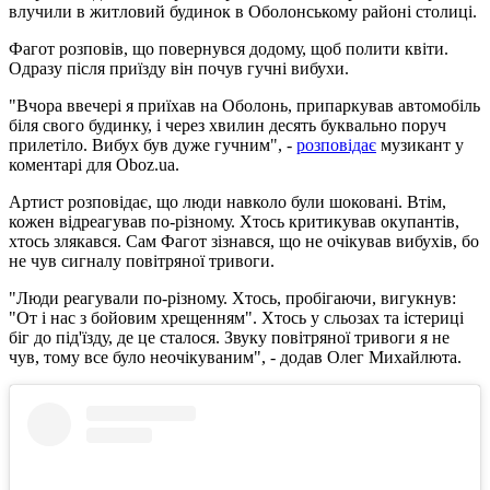
влучили в житловий будинок в Оболонському районі столиці.
Фагот розповів, що повернувся додому, щоб полити квіти.
Одразу після приїзду він почув гучні вибухи.
"Вчора ввечері я приїхав на Оболонь, припаркував автомобіль
біля свого будинку, і через хвилин десять буквально поруч
прилетіло. Вибух був дуже гучним", -
розповідає
музикант у
коментарі для Oboz.ua.
Артист розповідає, що люди навколо були шоковані. Втім,
кожен відреагував по-різному. Хтось критикував окупантів,
хтось злякався. Сам Фагот зізнався, що не очікував вибухів, бо
не чув сигналу повітряної тривоги.
"Люди реагували по-різному. Хтось, пробігаючи, вигукнув:
"От і нас з бойовим хрещенням". Хтось у сльозах та істериці
біг до під'їзду, де це сталося. Звуку повітряної тривоги я не
чув, тому все було неочікуваним", - додав Олег Михайлюта.