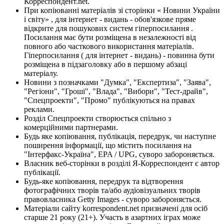
Корреспондент.net.
При копіюванні матеріалів зі сторінки « Новини України
і світу» , для інтернет - видань - обов'язкове пряме
відкрите для пошукових систем гіперпосилання .
Посилання має бути розміщена в незалежності від
повного або часткового використання матеріалів.
Гіперпосилання ( для інтернет - видань) - повинна бути
розміщена в підзаголовку або в першому абзаці
матеріалу.
Новини з позначками "Думка", "Експертиза", "Заява",
"Регіони", "Гроші", "Влада", "Вибори", "Тест-драйв",
"Спецпроекти", "Промо" публікуються на правах
реклами.
Розділ Спецпроекти створюється спільно з
комерційними партнерами.
Будь яке копіювання, публікація, передрук, чи наступне
поширення інформації, що містить посилання на
"Інтерфакс-Україна", EPA / UPG, суворо забороняється.
Власник веб-сторінки в розділі Я-Корреспондент є автор
публікації.
Будь-яке копіювання, передрук та відтворення
фотографічних творів та/або аудіовізуальних творів
правовласника Getty Images - суворо забороняється.
Матеріали сайту korrespondent.net призначені для осіб
старше 21 року (21+). Участь в азартних іграх може