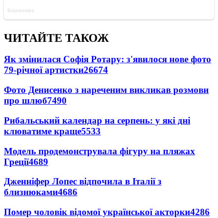
ЧИТАЙТЕ ТАКОЖ
Як змінилася Софія Ротару: з'явилося нове фото
79-річної артистки
26674
Фото Денисенко з нареченим викликав розмови
про шлюб
7490
Рибальський календар на серпень: у які дні
клюватиме краще
5533
Модель продемонструвала фігуру на пляжах
Греції
4689
Дженніфер Лопес відпочила в Італії з
близнюками
4686
Помер чоловік відомої української акторки
4286