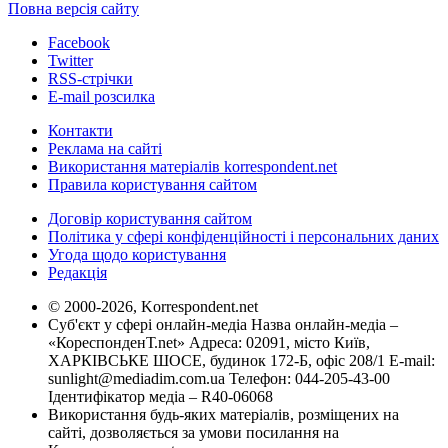
Повна версія сайту
Facebook
Twitter
RSS-стрічки
E-mail розсилка
Контакти
Реклама на сайті
Використання матеріалів korrespondent.net
Правила користування сайтом
Договір користування сайтом
Політика у сфері конфіденційності і персональних даних
Угода щодо користування
Редакція
© 2000-2026, Korrespondent.net
Суб'єкт у сфері онлайн-медіа Назва онлайн-медіа –
«КореспонденТ.net» Адреса: 02091, місто Київ,
ХАРКІВСЬКЕ ШОСЕ, будинок 172-Б, офіс 208/1 E-mail:
sunlight@mediadim.com.ua
Телефон: 044-205-43-00
Ідентифікатор медіа – R40-06068
Використання будь-яких матеріалів, розміщених на
сайті, дозволяється за умови посилання на