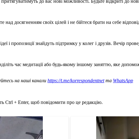
 притягуватимуть до вас нові можливості. Будьте відкриті до нов
те над досягненням своїх цілей і не бійтеся брати на себе відпов
деї і пропозиції знайдуть підтримку у колег і друзів. Вечір пров
иділіть час медитації або будь-якому іншому заняттю, яке допом
уйтесь на наші канали
https://t.me/korrespondentnet
та
WhatsApp
ь Ctrl + Enter, щоб повідомити про це редакцію.