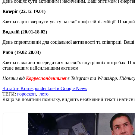
День обіцяє бути активним і насиченим. Ваш оптимізм і енергія
Козеріг (22.12-19.01)
Завтра варто звернути увагу на свої професійні амбіції. Працюй
Водолій (20.01-18.02)
День сприятливий для соціальної активності та співпраці. Ваші і
Риби (19.02-20.03)
Завтра важливо зосередитися на своїх внутрішніх потребах. Пр
стане вашим найсильнішим активом.
Новини від
Корреспондент.net
в Telegram та WhatsApp. Підпис
Читайте Korrespondent.net в Google News
ТЕГИ:
гороскоп
,
лето
Якщо ви помітили помилку, виділіть необхідний текст і натисніт