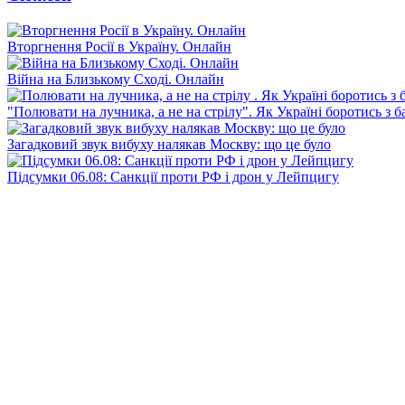
Вторгнення Росії в Україну. Онлайн
Війна на Близькому Сході. Онлайн
"Полювати на лучника, а не на стрілу". Як Україні боротись з 
Загадковий звук вибуху налякав Москву: що це було
Підсумки 06.08: Санкції проти РФ і дрон у Лейпцигу