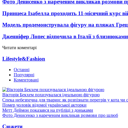
Фото Денисенко з нареченим викликав розмови 
Принцеса Ізабелла проходить 11-місячний курс ві
Модель продемонструвала фігуру на пляжах Греці
Дженніфер Лопес відпочила в Італії з близнюками
Читати коментарі
Lifestyle&Fashion
Останні
Популярні
Коментовані
Вікторія Бекхем похизувалася ідеальною фігурою
Спека небезпечна для тварин: як розпізнати перегрів у кота чи 
Помер чоловік відомої української акторки
Метт Деймон показався на публіці з доньками
Фото Денисенко з нареченим викликав розмови про шлюб
Сюжети