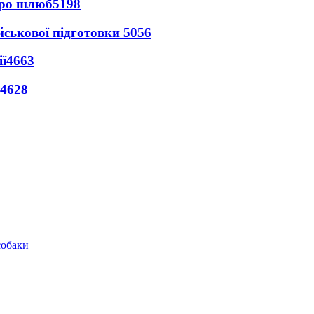
про шлюб
5198
йськової підготовки
5056
ї
4663
4628
собаки