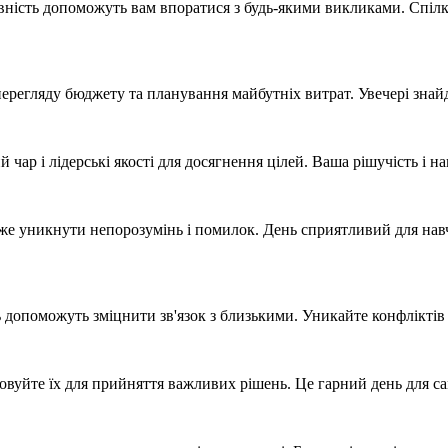
тивність допоможуть вам впоратися з будь-якими викликами. Спіл
перегляду бюджету та планування майбутніх витрат. Увечері знайд
 чар і лідерські якості для досягнення цілей. Ваша рішучість і н
може уникнути непорозумінь і помилок. День сприятливий для нав
ть допоможуть зміцнити зв'язок з близькими. Уникайте конфлікт
стовуйте їх для прийняття важливих рішень. Це гарний день для с