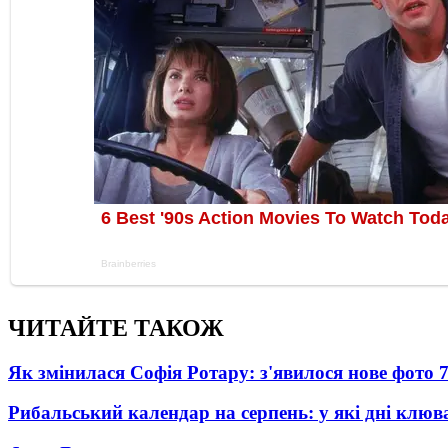
ЧИТАЙТЕ ТАКОЖ
Як змінилася Софія Ротару: з'явилося нове фото 7
Рибальський календар на серпень: у які дні клю