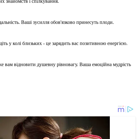
их знайомств і спілкування.
ідальність. Ваші зусилля обов'язково принесуть плоди.
едіть у колі близьких - це зарядить вас позитивною енергією.
оже вам відновити душевну рівновагу. Ваша емоційна мудрість