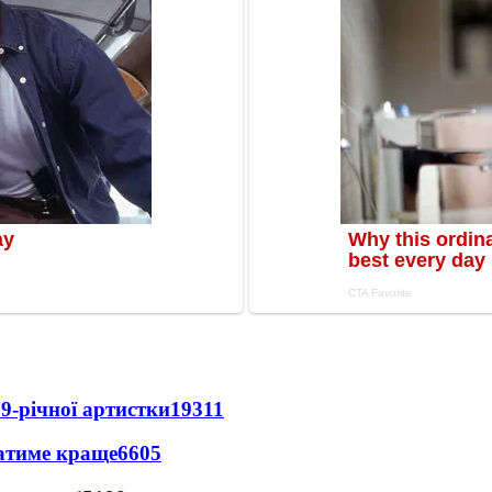
9-річної артистки
19311
ватиме краще
6605