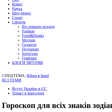
Бізнес
Наука
Шоу-бізнес
Спорт
Lifestyle
Всі новини розділу
Fashion
Food&Drinks
Мотори
Гаджети
Подорожі
Інтер'єри
Гемблінг
БЛОГИ ЧИТАЧІВ
СПЕЦТЕМА:
Війна в Ірані
ВСІ ТЕМИ
Вступ України в ЄС
Теракт в Барселоні
Гороскоп для всіх знаків зодіа