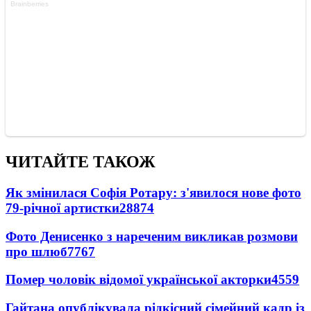
ЧИТАЙТЕ ТАКОЖ
Як змінилася Софія Ротару: з'явилося нове фото
79-річної артистки
28874
Фото Денисенко з нареченим викликав розмови
про шлюб
7767
Помер чоловік відомої української акторки
4559
Гайтана опублікувала рідкісний сімейний кадр із