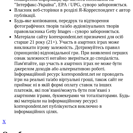
"Інтерфакс-Україна", EPA / UPG, суворо забороняється.
Власник веб-сторінки в розділі Я-Корреспондент є автор
публікації.
Будь-яке копіювання, передрук та відтворення
фотографічних творів та/або аудіовізуальних творів
правовласника Getty Images - суворо забороняється.
Матеріали сайту korrespondent.net призначені для осіб
старше 21 року (21+). Участь в азартних іграх може
викликати ігрову залежність. Дотримуйтесь правил
(принципів) відповідальної гри. При виявленні перших
ознак залежності негайно зверніться до спеціаліста.
Пам'ятайте, що участь в азартних іграх не може бути
джерелом доходів або альтернативою роботі.
Інформаційний ресурс korrespondent.net не проводить
ігри на реальні та/або віртуальні гроші, також сайт не
приймає ні в якій формі оплату ставок та інших
платежів, які пов’язані/можуть бути пов’язані з
азартними іграми, букмекерами чи тоталізаторами. Будь-
які матеріали на інформаційному ресурсі
korrespondent.net публікуються виключно в
інформаційних цілях.
X