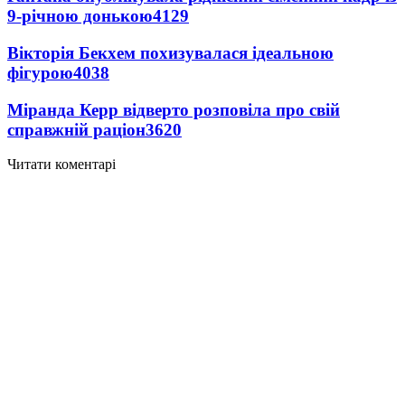
9-річною донькою
4129
Вікторія Бекхем похизувалася ідеальною
фігурою
4038
Міранда Керр відверто розповіла про свій
справжній раціон
3620
Читати коментарі