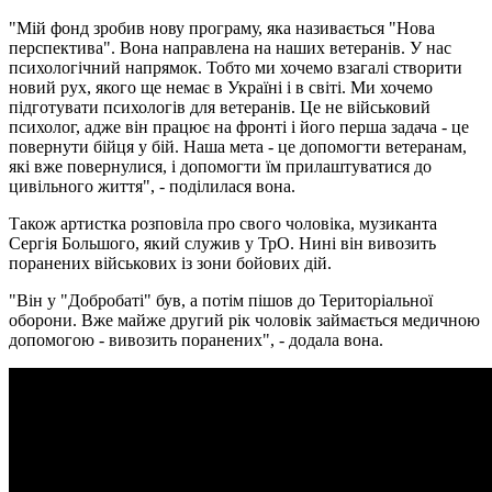
"Мій фонд зробив нову програму, яка називається "Нова
перспектива". Вона направлена на наших ветеранів. У нас
психологічний напрямок. Тобто ми хочемо взагалі створити
новий рух, якого ще немає в Україні і в світі. Ми хочемо
підготувати психологів для ветеранів. Це не військовий
психолог, адже він працює на фронті і його перша задача - це
повернути бійця у бій. Наша мета - це допомогти ветеранам,
які вже повернулися, і допомогти їм прилаштуватися до
цивільного життя", - поділилася вона.
Також артистка розповіла про свого чоловіка, музиканта
Сергія Большого, який служив у ТрО. Нині він вивозить
поранених військових із зони бойових дій.
"Він у "Добробаті" був, а потім пішов до Територіальної
оборони. Вже майже другий рік чоловік займається медичною
допомогою - вивозить поранених", - додала вона.