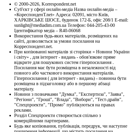
© 2000-2026, Korrespondent.net
Суб'єкт у сфері онлайн-медіа Назва онлайн-медіа –
«КореспонденТ.net» Адреса: 02091, місто Київ,
ХАРКІВСЬКЕ ШОСЕ, будинок 172-Б, офіс 208/1 E-mail:
sunlight@mediadim.com.ua
Телефон: 044-205-43-00
Ідентифікатор медіа – R40-06068
Використання будь-яких матеріалів, розміщених на
сайті, дозволяється за умови посилання на
Корреспондент.net.
При копіюванні матеріалів зі сторінки « Новини України
і світу» , для інтернет - видань - обов'язкове пряме
відкрите для пошукових систем гіперпосилання .
Посилання має бути розміщена в незалежності від
повного або часткового використання матеріалів.
Гіперпосилання ( для інтернет - видань) - повинна бути
розміщена в підзаголовку або в першому абзаці
матеріалу.
Новини з позначками "Думка", "Експертиза", "Заява",
"Регіони", "Гроші", "Влада", "Вибори", "Тест-драйв",
"Спецпроекти", "Промо" публікуються на правах
реклами.
Розділ Спецпроекти створюється спільно з
комерційними партнерами.
Будь яке копіювання, публікація, передрук, чи наступне
поширення інформації, що містить посилання на