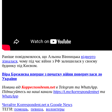
Раніше повідомлялося, що Альона Вінницька
відверто
зізналася
, чому під час війни з РФ залишилася у своєму
будинку під Києвом.
Віра Брежнєва вперше з початку війни повернулася до
України
Новини від
Корреспондент.net
в Telegram та WhatsApp.
Підписуйтесь на наші канали
https://t.me/korrespondentnet
та
WhatsApp
Читайте Korrespondent.net в Google News
ТЕГИ:
помощь
,
певица
,
волонтеры