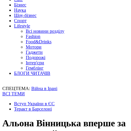
Бізнес
Наука
Шоу-бізнес
Спорт
Lifestyle
Всі новини розділу
Fashion
Food&Drinks
Мотори
Гаджети
Подорожі
Інтер'єри
Гемблінг
БЛОГИ ЧИТАЧІВ
СПЕЦТЕМА:
Війна в Ірані
ВСІ ТЕМИ
Вступ України в ЄС
Теракт в Барселоні
Альона Вінницька вперше за