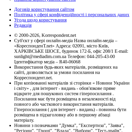
Договір користування сайтом
Політика у сфері конфіденційності і персональних даних
Угода щодо користування
Редакція
© 2000-2026, Korrespondent.net
Суб'єкт у сфері онлайн-медіа Назва онлайн-медіа –
«КореспонденТ.net» Адреса: 02091, місто Київ,
ХАРКІВСЬКЕ ШОСЕ, будинок 172-Б, офіс 208/1 E-mail:
sunlight@mediadim.com.ua
Телефон: 044-205-43-00
Ідентифікатор медіа – R40-06068
Використання будь-яких матеріалів, розміщених на
сайті, дозволяється за умови посилання на
Корреспондент.net.
При копіюванні матеріалів зі сторінки « Новини України
і світу» , для інтернет - видань - обов'язкове пряме
відкрите для пошукових систем гіперпосилання .
Посилання має бути розміщена в незалежності від
повного або часткового використання матеріалів.
Гіперпосилання ( для інтернет - видань) - повинна бути
розміщена в підзаголовку або в першому абзаці
матеріалу.
Новини з позначками "Думка", "Експертиза", "Заява",
"Регіони", "Гроші", "Влада", "Вибори", "Тест-драйв",