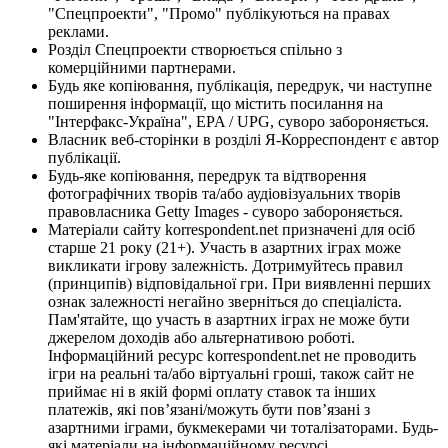
"Спецпроекти", "Промо" публікуються на правах
реклами.
Розділ Спецпроекти створюється спільно з
комерційними партнерами.
Будь яке копіювання, публікація, передрук, чи наступне
поширення інформації, що містить посилання на
"Інтерфакс-Україна", EPA / UPG, суворо забороняється.
Власник веб-сторінки в розділі Я-Корреспондент є автор
публікації.
Будь-яке копіювання, передрук та відтворення
фотографічних творів та/або аудіовізуальних творів
правовласника Getty Images - суворо забороняється.
Матеріали сайту korrespondent.net призначені для осіб
старше 21 року (21+). Участь в азартних іграх може
викликати ігрову залежність. Дотримуйтесь правил
(принципів) відповідальної гри. При виявленні перших
ознак залежності негайно зверніться до спеціаліста.
Пам'ятайте, що участь в азартних іграх не може бути
джерелом доходів або альтернативою роботі.
Інформаційний ресурс korrespondent.net не проводить
ігри на реальні та/або віртуальні гроші, також сайт не
приймає ні в якій формі оплату ставок та інших
платежів, які пов’язані/можуть бути пов’язані з
азартними іграми, букмекерами чи тоталізаторами. Будь-
які матеріали на інформаційному ресурсі