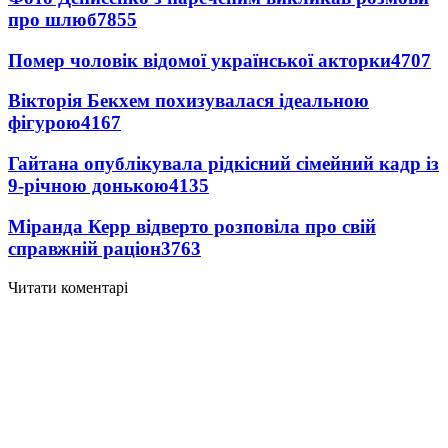
про шлюб
7855
Помер чоловік відомої української акторки
4707
Вікторія Бекхем похизувалася ідеальною
фігурою
4167
Гайтана опублікувала рідкісний сімейний кадр із
9-річною донькою
4135
Міранда Керр відверто розповіла про свій
справжній раціон
3763
Читати коментарі