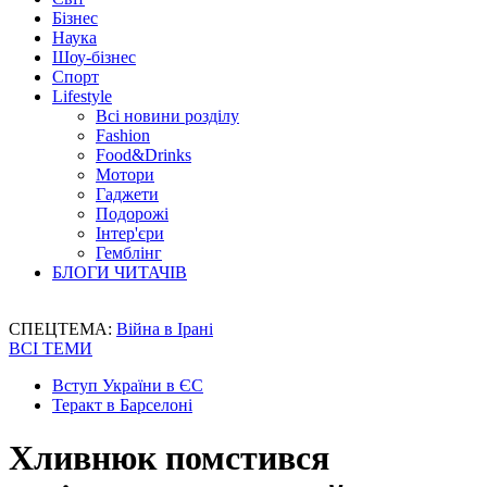
Бізнес
Наука
Шоу-бізнес
Спорт
Lifestyle
Всі новини розділу
Fashion
Food&Drinks
Мотори
Гаджети
Подорожі
Інтер'єри
Гемблінг
БЛОГИ ЧИТАЧІВ
СПЕЦТЕМА:
Війна в Ірані
ВСІ ТЕМИ
Вступ України в ЄС
Теракт в Барселоні
Хливнюк помстився