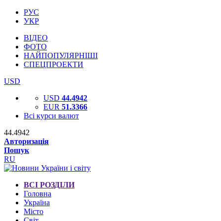
РУС
УКР
ВІДЕО
ФОТО
НАЙПОПУЛЯРНІШІ
СПЕЦПРОЕКТИ
USD
USD
44.4942
EUR
51.3366
Всі курси валют
44.4942
Авторизація
Пошук
RU
ВСІ РОЗДІЛИ
Головна
Україна
Місто
Світ