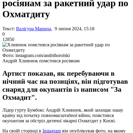
росіянам за ракетний удар по
Охматдиту
Текст:
Валігура Марина
, 9 липня 2024, 15:18
0
12850
Фото: instagram.com/andriihorolski
Андрій Хливнюк помстився росіянам
Артист показав, як перебуваючи в
нічний час на позиціях, він підготував
снаряд для окупантів із написом "За
Охмадит".
Лідер гурту Бумбокс Андрій Хливнюк, який захищає нашу
країну від початку повномасштабної війни, помстився
окупантам за обстріл дитячої лікарні Охматдит у Києві.
На своїй сторінці в
Instagram
він опублікував фото, на якому