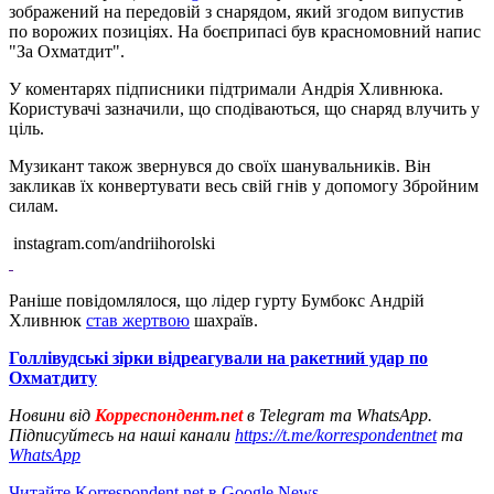
зображений на передовій з снарядом, який згодом випустив
по ворожих позиціях. На боєприпасі був красномовний напис
"За Охматдит".
У коментарях підписники підтримали Андрія Хливнюка.
Користувачі зазначили, що сподіваються, що снаряд влучить у
ціль.
Музикант також звернувся до своїх шанувальників. Він
закликав їх конвертувати весь свій гнів у допомогу Збройним
силам.
instagram.com/andriihorolski
Раніше повідомлялося, що лідер гурту Бумбокс Андрій
Хливнюк
став жертвою
шахраїв.
Голлівудські зірки відреагували на ракетний удар по
Охматдиту
Новини від
Корреспондент.net
в Telegram та WhatsApp.
Підписуйтесь на наші канали
https://t.me/korrespondentnet
та
WhatsApp
Читайте Korrespondent.net в Google News