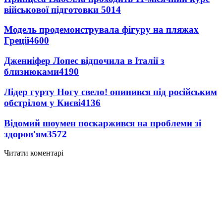
військової підготовки
5014
Модель продемонструвала фігуру на пляжах
Греції
4600
Дженніфер Лопес відпочила в Італії з
близнюками
4190
Лідер гурту Ногу свело! опинився під російським
обстрілом у Києві
4136
Відомий шоумен поскаржився на проблеми зі
здоров'ям
3572
Читати коментарі