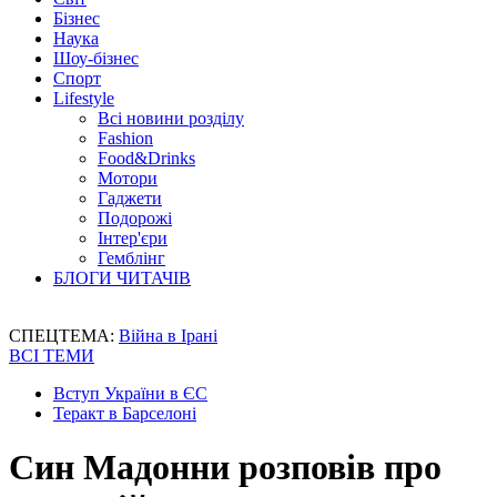
Бізнес
Наука
Шоу-бізнес
Спорт
Lifestyle
Всі новини розділу
Fashion
Food&Drinks
Мотори
Гаджети
Подорожі
Інтер'єри
Гемблінг
БЛОГИ ЧИТАЧІВ
СПЕЦТЕМА:
Війна в Ірані
ВСІ ТЕМИ
Вступ України в ЄС
Теракт в Барселоні
Син Мадонни розповів про