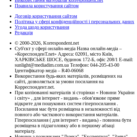
Використання матеріалів korrespondent.net
Правила користування сайтом
Договір користування сайтом
Політика у сфері конфіденційності і персональних даних
Угода щодо користування
Редакція
© 2000-2026, Korrespondent.net
Суб'єкт у сфері онлайн-медіа Назва онлайн-медіа –
«КореспонденТ.net» Адреса: 02091, місто Київ,
ХАРКІВСЬКЕ ШОСЕ, будинок 172-Б, офіс 208/1 E-mail:
sunlight@mediadim.com.ua
Телефон: 044-205-43-00
Ідентифікатор медіа – R40-06068
Використання будь-яких матеріалів, розміщених на
сайті, дозволяється за умови посилання на
Корреспондент.net.
При копіюванні матеріалів зі сторінки « Новини України
і світу» , для інтернет - видань - обов'язкове пряме
відкрите для пошукових систем гіперпосилання .
Посилання має бути розміщена в незалежності від
повного або часткового використання матеріалів.
Гіперпосилання ( для інтернет - видань) - повинна бути
розміщена в підзаголовку або в першому абзаці
матеріалу.
Новини з позначками "Думка", "Експертиза", "Заява",