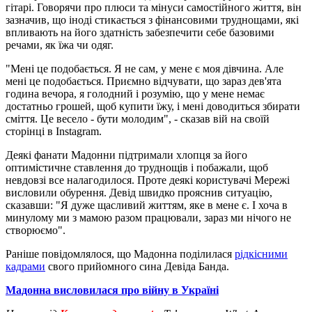
гітарі. Говорячи про плюси та мінуси самостійного життя, він
зазначив, що іноді стикається з фінансовими труднощами, які
впливають на його здатність забезпечити себе базовими
речами, як їжа чи одяг.
"Мені це подобається. Я не сам, у мене є моя дівчина. Але
мені це подобається. Приємно відчувати, що зараз дев'ята
година вечора, я голодний і розумію, що у мене немає
достатньо грошей, щоб купити їжу, і мені доводиться збирати
сміття. Це весело - бути молодим", - сказав вій на своїй
сторінці в Instagram.
Деякі фанати Мадонни підтримали хлопця за його
оптимістичне ставлення до труднощів і побажали, щоб
невдовзі все налагодилося. Проте деякі користувачі Мережі
висловили обурення. Девід швидко прояснив ситуацію,
сказавши: "Я дуже щасливий життям, яке в мене є. І хоча в
минулому ми з мамою разом працювали, зараз ми нічого не
створюємо".
Раніше повідомлялося, що Мадонна поділилася
рідкісними
кадрами
свого прийомного сина Девіда Банда.
Мадонна висловилася про війну в Україні