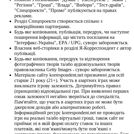
"Регіони", "Гроші", "Влада", "Вибори", "Тест-драйв",
"Спецпроекти", "Промо" публікуються на правах
реклами.
Розділ Спецпроекти створюється спільно з
комерційними партнерами.
Будь яке копіювання, публікація, передрук, чи наступне
поширення інформації, що містить посилання на
"Інтерфакс-Україна", EPA / UPG, суворо забороняється.
Власник веб-сторінки в розділі Я-Корреспондент є автор
публікації.
Будь-яке копіювання, передрук та відтворення
фотографічних творів та/або аудіовізуальних творів
правовласника Getty Images - суворо забороняється.
Матеріали сайту korrespondent.net призначені для осіб
старше 21 року (21+). Участь в азартних іграх може
викликати ігрову залежність. Дотримуйтесь правил
(принципів) відповідальної гри. При виявленні перших
ознак залежності негайно зверніться до спеціаліста.
Пам'ятайте, що участь в азартних іграх не може бути
джерелом доходів або альтернативою роботі.
Інформаційний ресурс korrespondent.net не проводить
ігри на реальні та/або віртуальні гроші, також сайт не
приймає ні в якій формі оплату ставок та інших
платежів, які пов’язані/можуть бути пов’язані з