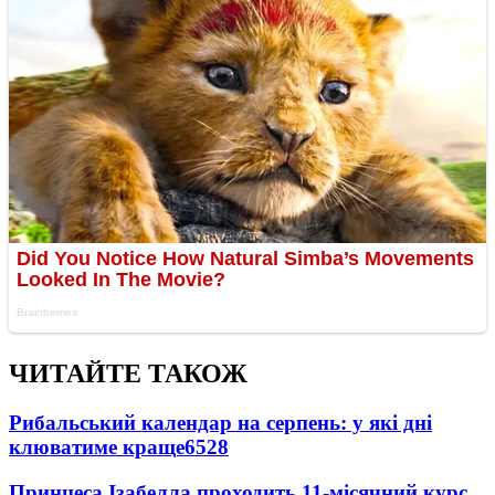
ЧИТАЙТЕ ТАКОЖ
Рибальський календар на серпень: у які дні
клюватиме краще
6528
Принцеса Ізабелла проходить 11-місячний курс