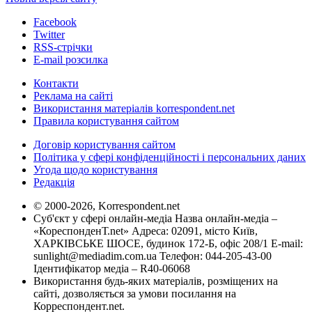
Facebook
Twitter
RSS-стрічки
E-mail розсилка
Контакти
Реклама на сайті
Використання матеріалів korrespondent.net
Правила користування сайтом
Договір користування сайтом
Політика у сфері конфіденційності і персональних даних
Угода щодо користування
Редакція
© 2000-2026, Korrespondent.net
Суб'єкт у сфері онлайн-медіа Назва онлайн-медіа –
«КореспонденТ.net» Адреса: 02091, місто Київ,
ХАРКІВСЬКЕ ШОСЕ, будинок 172-Б, офіс 208/1 E-mail:
sunlight@mediadim.com.ua
Телефон: 044-205-43-00
Ідентифікатор медіа – R40-06068
Використання будь-яких матеріалів, розміщених на
сайті, дозволяється за умови посилання на
Корреспондент.net.