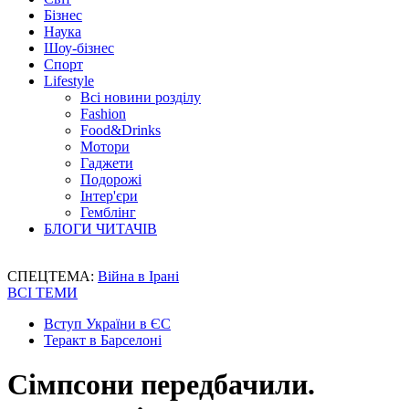
Бізнес
Наука
Шоу-бізнес
Спорт
Lifestyle
Всі новини розділу
Fashion
Food&Drinks
Мотори
Гаджети
Подорожі
Інтер'єри
Гемблінг
БЛОГИ ЧИТАЧІВ
СПЕЦТЕМА:
Війна в Ірані
ВСІ ТЕМИ
Вступ України в ЄС
Теракт в Барселоні
Сімпсони передбачили.