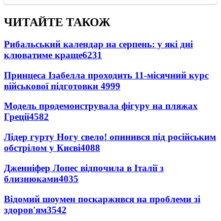
ЧИТАЙТЕ ТАКОЖ
Рибальський календар на серпень: у які дні
клюватиме краще
6231
Принцеса Ізабелла проходить 11-місячний курс
військової підготовки
4999
Модель продемонструвала фігуру на пляжах
Греції
4582
Лідер гурту Ногу свело! опинився під російським
обстрілом у Києві
4088
Дженніфер Лопес відпочила в Італії з
близнюками
4035
Відомий шоумен поскаржився на проблеми зі
здоров'ям
3542