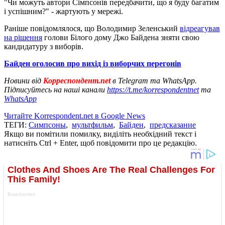
"Чи можуть автори Сімпсонів передбачити, що я буду багатим
і успішним?" - жартують у мережі.
Раніше повідомлялося, що Володимир Зеленський
відреагував
на рішення
голови Білого дому Джо Байдена зняти свою
кандидатуру з виборів.
Байден оголосив про вихід із виборчих перегонів
Новини від
Корреспондент.net
в Telegram та WhatsApp.
Підписуйтесь на наші канали
https://t.me/korrespondentnet
та
WhatsApp
Читайте Korrespondent.net в Google News
ТЕГИ:
Симпсоны
,
мультфильм
,
Байден
,
предсказание
Якщо ви помітили помилку, виділіть необхідний текст і
натисніть Ctrl + Enter, щоб повідомити про це редакцію.