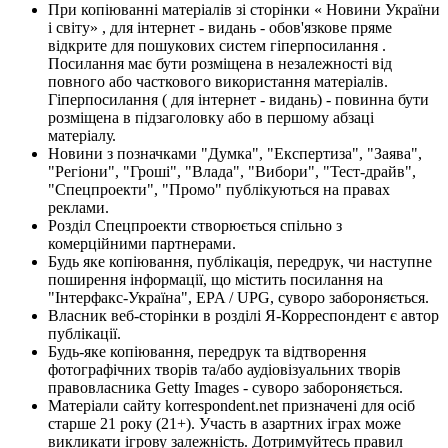
При копіюванні матеріалів зі сторінки « Новини України
і світу» , для інтернет - видань - обов'язкове пряме
відкрите для пошукових систем гіперпосилання .
Посилання має бути розміщена в незалежності від
повного або часткового використання матеріалів.
Гіперпосилання ( для інтернет - видань) - повинна бути
розміщена в підзаголовку або в першому абзаці
матеріалу.
Новини з позначками "Думка", "Експертиза", "Заява",
"Регіони", "Гроші", "Влада", "Вибори", "Тест-драйв",
"Спецпроекти", "Промо" публікуються на правах
реклами.
Розділ Спецпроекти створюється спільно з
комерційними партнерами.
Будь яке копіювання, публікація, передрук, чи наступне
поширення інформації, що містить посилання на
"Інтерфакс-Україна", EPA / UPG, суворо забороняється.
Власник веб-сторінки в розділі Я-Корреспондент є автор
публікації.
Будь-яке копіювання, передрук та відтворення
фотографічних творів та/або аудіовізуальних творів
правовласника Getty Images - суворо забороняється.
Матеріали сайту korrespondent.net призначені для осіб
старше 21 року (21+). Участь в азартних іграх може
викликати ігрову залежність. Дотримуйтесь правил