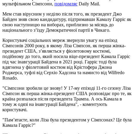
мультфільмом Сімпсони,
повідомляє
Daily Mail.
Мем став вірусним у неділю після того, як президент Джо
Байден зняв свою кандидатуру, підтримавши Камалу Гарріс як
свою наступницю на виборах, приблизно за місяць до
національного з’їзду Демократичної партії в Чикаго.
Користувачі соціальних мереж звернули увагу на епізод
Сімпсонів 2000 року, в якому Ліза Сімпсон, як перша жінка-
президент США, з’являється у фіолетовому костюмі,
подібному до того, який носила віце-президент Камала Гарріс
під час інавгурації Байдена в 2021 році. Гарріс тоді була
вдягнена у фіолетовий костюм від Крістофера Джона
Роджерса, туфлі від Серхіо Хадсона та намисто від Wilfredo
Rosado.
"Сімпсони зробили це знову! У 17-му епізоді 11-го сезону Ліза
Сімпсон як перша жінка-президент США розповідає про те, як
країна розпалася після президента Трампа. А ось Камала в
тому ж одязі на інавгурації Байдена", - коментують
користувачі.
"Пам’ятаєте, коли Ліза була президентом у Сімпсонах? Це була
Камала Гарріс?"