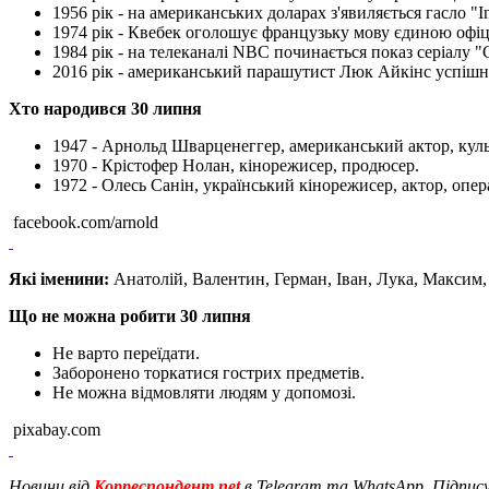
1956 рік - на американських доларах з'явиляється гасло "I
1974 рік - Квебек оголошує французьку мову єдиною офі
1984 рік - на телеканалі NBC починається показ серіалу "
2016 рік - американський парашутист Люк Айкінс успішно
Хто народився 30 липня
1947 - Арнольд Шварценеггер, американський актор, культ
1970 - Крістофер Нолан, кінорежисер, продюсер.
1972 - Олесь Санін, український кінорежисер, актор, опер
facebook.com/arnold
Які іменини:
Анатолій, Валентин, Герман, Іван, Лука, Максим,
Що не можна робити 30 липня
Не варто переїдати.
Заборонено торкатися гострих предметів.
Не можна відмовляти людям у допомозі.
pixabay.com
Новини від
Корреспондент.net
в Telegram та WhatsApp. Підпис