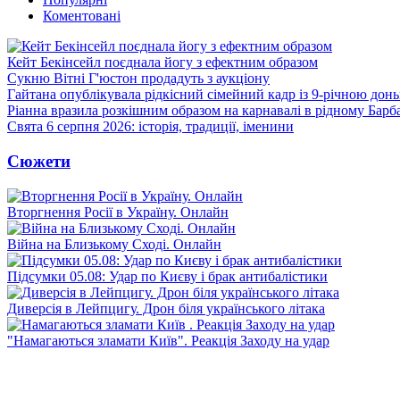
Коментовані
Кейт Бекінсейл поєднала йогу з ефектним образом
Сукню Вітні Г'юстон продадуть з аукціону
Гайтана опублікувала рідкісний сімейний кадр із 9-річною дон
Ріанна вразила розкішним образом на карнавалі в рідному Барб
Свята 6 серпня 2026: історія, традиції, іменини
Сюжети
Вторгнення Росії в Україну. Онлайн
Війна на Близькому Сході. Онлайн
Підсумки 05.08: Удар по Києву і брак антибалістики
Диверсія в Лейпцигу. Дрон біля українського літака
"Намагаються зламати Київ". Реакція Заходу на удар