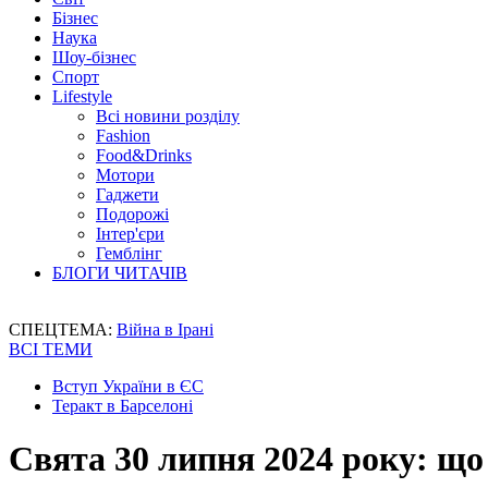
Бізнес
Наука
Шоу-бізнес
Спорт
Lifestyle
Всі новини розділу
Fashion
Food&Drinks
Мотори
Гаджети
Подорожі
Інтер'єри
Гемблінг
БЛОГИ ЧИТАЧІВ
СПЕЦТЕМА:
Війна в Ірані
ВСІ ТЕМИ
Вступ України в ЄС
Теракт в Барселоні
Свята 30 липня 2024 року: що