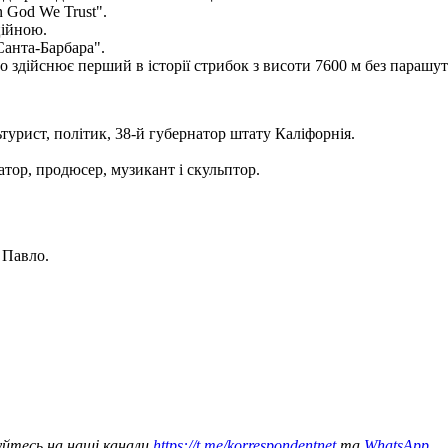
n God We Trust".
ційною.
Санта-Барбара".
 здійснює перший в історії стрибок з висоти 7600 м без парашут
урист, політик, 38-й губернатор штату Каліфорнія.
атор, продюсер, музикант і скульптор.
 Павло.
уйтесь на наші канали
https://t.me/korrespondentnet
та
WhatsApp