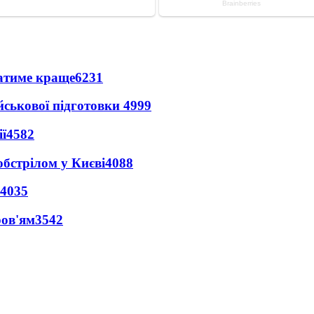
ватиме краще
6231
йськової підготовки
4999
ї
4582
обстрілом у Києві
4088
4035
ров'ям
3542