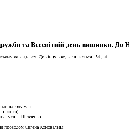
дружби та Всесвітній день вишивки. До Н
анським календарем. До кінця року залишається 154 дні.
иків народу мая.
 Торонто).
тва імені Т.Шевченка.
під проводом Євгена Коновальця.