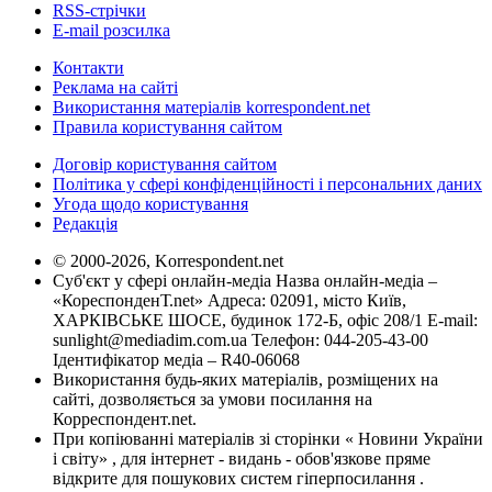
RSS-стрічки
E-mail розсилка
Контакти
Реклама на сайті
Використання матеріалів korrespondent.net
Правила користування сайтом
Договір користування сайтом
Політика у сфері конфіденційності і персональних даних
Угода щодо користування
Редакція
© 2000-2026, Korrespondent.net
Суб'єкт у сфері онлайн-медіа Назва онлайн-медіа –
«КореспонденТ.net» Адреса: 02091, місто Київ,
ХАРКІВСЬКЕ ШОСЕ, будинок 172-Б, офіс 208/1 E-mail:
sunlight@mediadim.com.ua
Телефон: 044-205-43-00
Ідентифікатор медіа – R40-06068
Використання будь-яких матеріалів, розміщених на
сайті, дозволяється за умови посилання на
Корреспондент.net.
При копіюванні матеріалів зі сторінки « Новини України
і світу» , для інтернет - видань - обов'язкове пряме
відкрите для пошукових систем гіперпосилання .