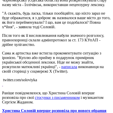
Чорноморську (Одеська область) вона розкритикувала стару
назву міста - Іллічівськ, використавши нецензурну лексику.
"А скажіть, будь ласка, тільки пообіцяйте, що ніхто зараз не
буде ображатися, я з добром: як називалося ваше місто до того,
як його перейменували? І що, вам це подобалося? Повна
х*йня", - заявила тоді Соловій.
Після того як її висловлювання набули значного розголосу,
правоохоронці склали адмінпротокол за ст. 173 КУпАП -
дрібне хуліганство.
Сама ж артистка вже встигла прокоментувати ситуацію з
іронією. "Куплю або прийму в подарунок примірник
української обсценної лексики. Ніде не можу знайти,
розкупили матюкливі українці", -
написала
виконавиця на
своїй сторінці у соцмережі X (Twitter).
twitter.com/soloviyka
Раніше повідомлялося, що Христина Соловій вперше
розповіла про свої
стосунки з письменником
і музикантом
Сергієм Жаданом.
Христина Соловій вперше розповіла про нового обранця