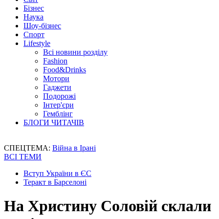
Бізнес
Наука
Шоу-бізнес
Спорт
Lifestyle
Всі новини розділу
Fashion
Food&Drinks
Мотори
Гаджети
Подорожі
Інтер'єри
Гемблінг
БЛОГИ ЧИТАЧІВ
СПЕЦТЕМА:
Війна в Ірані
ВСІ ТЕМИ
Вступ України в ЄС
Теракт в Барселоні
На Христину Соловій склали