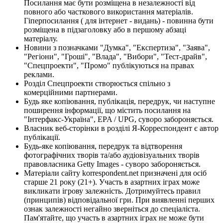
Посилання має бути розміщена в незалежності від
повного або часткового використання матеріалів.
Гіперпосилання ( для інтернет - видань) - повинна бути
розміщена в підзаголовку або в першому абзаці
матеріалу.
Новини з позначками "Думка", "Експертиза", "Заява",
"Регіони", "Гроші", "Влада", "Вибори", "Тест-драйв",
"Спецпроекти", "Промо" публікуються на правах
реклами.
Розділ Спецпроекти створюється спільно з
комерційними партнерами.
Будь яке копіювання, публікація, передрук, чи наступне
поширення інформації, що містить посилання на
"Інтерфакс-Україна", EPA / UPG, суворо забороняється.
Власник веб-сторінки в розділі Я-Корреспондент є автор
публікації.
Будь-яке копіювання, передрук та відтворення
фотографічних творів та/або аудіовізуальних творів
правовласника Getty Images - суворо забороняється.
Матеріали сайту korrespondent.net призначені для осіб
старше 21 року (21+). Участь в азартних іграх може
викликати ігрову залежність. Дотримуйтесь правил
(принципів) відповідальної гри. При виявленні перших
ознак залежності негайно зверніться до спеціаліста.
Пам'ятайте, що участь в азартних іграх не може бути