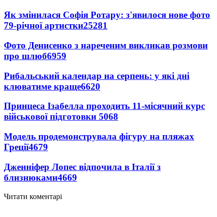
Як змінилася Софія Ротару: з'явилося нове фото
79-річної артистки
25281
Фото Денисенко з нареченим викликав розмови
про шлюб
6959
Рибальський календар на серпень: у які дні
клюватиме краще
6620
Принцеса Ізабелла проходить 11-місячний курс
військової підготовки
5068
Модель продемонструвала фігуру на пляжах
Греції
4679
Дженніфер Лопес відпочила в Італії з
близнюками
4669
Читати коментарі