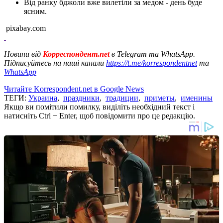
Від ранку бджоли вже вилетіли за медом - день буде
ясним.
pixabay.com
Новини від
Корреспондент.net
в Telegram та WhatsApp.
Підписуйтесь на наші канали
https://t.me/korrespondentnet
та
WhatsApp
Читайте Korrespondent.net в Google News
ТЕГИ:
Украина
,
праздники
,
традиции
,
приметы
,
именины
Якщо ви помітили помилку, виділіть необхідний текст і
натисніть Ctrl + Enter, щоб повідомити про це редакцію.