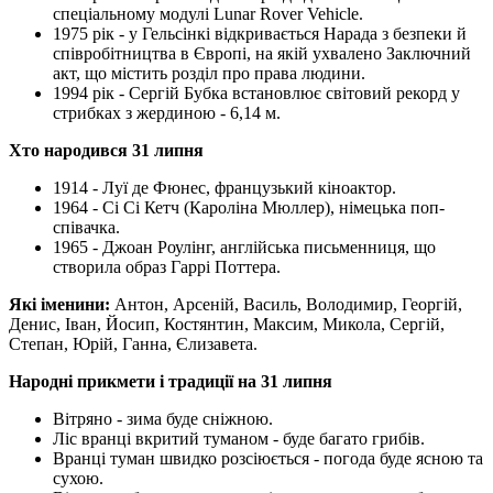
спеціальному модулі Lunar Rover Vehicle.
1975 рік - у Гельсінкі відкривається Нарада з безпеки й
співробітництва в Європі, на якій ухвалено Заключний
акт, що містить розділ про права людини.
1994 рік - Сергій Бубка встановлює світовий рекорд у
стрибках з жердиною - 6,14 м.
Хто народився 31 липня
1914 - Луї де Фюнес, французький кіноактор.
1964 - Сі Сі Кетч (Кароліна Мюллер), німецька поп-
співачка.
1965 - Джоан Роулінг, англійська письменниця, що
створила образ Гаррі Поттера.
Які іменини:
Антон, Арсеній, Василь, Володимир, Георгій,
Денис, Іван, Йосип, Костянтин, Максим, Микола, Сергій,
Степан, Юрій, Ганна, Єлизавета.
Народні прикмети і традиції на 31 липня
Вітряно - зима буде сніжною.
Ліс вранці вкритий туманом - буде багато грибів.
Вранці туман швидко розсіюється - погода буде ясною та
сухою.