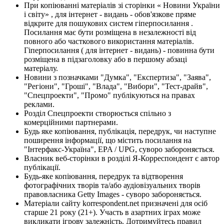
При копіюванні матеріалів зі сторінки « Новини України
і світу» , для інтернет - видань - обов'язкове пряме
відкрите для пошукових систем гіперпосилання .
Посилання має бути розміщена в незалежності від
повного або часткового використання матеріалів.
Гіперпосилання ( для інтернет - видань) - повинна бути
розміщена в підзаголовку або в першому абзаці
матеріалу.
Новини з позначками "Думка", "Експертиза", "Заява",
"Регіони", "Гроші", "Влада", "Вибори", "Тест-драйв",
"Спецпроекти", "Промо" публікуються на правах
реклами.
Розділ Спецпроекти створюється спільно з
комерційними партнерами.
Будь яке копіювання, публікація, передрук, чи наступне
поширення інформації, що містить посилання на
"Інтерфакс-Україна", EPA / UPG, суворо забороняється.
Власник веб-сторінки в розділі Я-Корреспондент є автор
публікації.
Будь-яке копіювання, передрук та відтворення
фотографічних творів та/або аудіовізуальних творів
правовласника Getty Images - суворо забороняється.
Матеріали сайту korrespondent.net призначені для осіб
старше 21 року (21+). Участь в азартних іграх може
викликати ігрову залежність. Дотримуйтесь правил