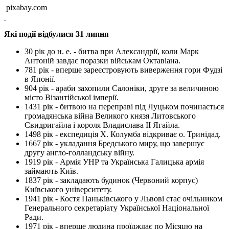
pixabay.com
Які події відбулися 31 липня
30 рік до н. е. - битва при Александрії, коли Марк
Антоній завдає поразки військам Октавіана.
781 рік - вперше зареєстровують виверження гори Фудзі
в Японії.
904 рік - араби захопили Салоніки, друге за величиною
місто Візантійської імперії.
1431 рік - битвою на переправі під Луцьком починається
громадянська війна Великого князя Литовського
Свидригайла і короля Владислава ІІ Ягайла.
1498 рік - експедиція X. Колумба відкриває о. Тринідад.
1667 рік - укладання Бредського миру, що завершує
другу англо-голландську війну.
1919 рік - Армія УНР та Українська Галицька армія
займають Київ.
1837 рік - закладають будинок (Червоний корпус)
Київського університету.
1941 рік - Костя Паньківського у Львові стає очільником
Генерального секретаріату Української Національної
Ради.
1971 рік - вперше людина проїдждає по Місяцю на