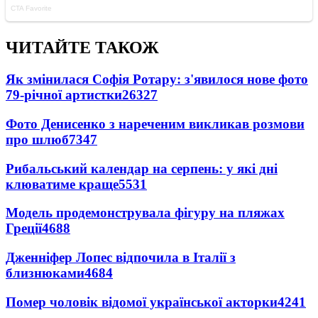
ЧИТАЙТЕ ТАКОЖ
Як змінилася Софія Ротару: з'явилося нове фото
79-річної артистки
26327
Фото Денисенко з нареченим викликав розмови
про шлюб
7347
Рибальський календар на серпень: у які дні
клюватиме краще
5531
Модель продемонструвала фігуру на пляжах
Греції
4688
Дженніфер Лопес відпочила в Італії з
близнюками
4684
Помер чоловік відомої української акторки
4241