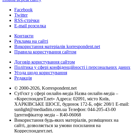
Facebook
Twitter
RSS-стрічки
E-mail розсилка
Контакти
Реклама на сайті
Використання матеріалів korrespondent.net
Правила користування сайтом
Договір користування сайтом
Політика у сфері конфіденційності і персональних даних
Угода щодо користування
Редакція
© 2000-2026, Korrespondent.net
Суб'єкт у сфері онлайн-медіа Назва онлайн-медіа –
«КореспонденТ.net» Адреса: 02091, місто Київ,
ХАРКІВСЬКЕ ШОСЕ, будинок 172-Б, офіс 208/1 E-mail:
sunlight@mediadim.com.ua
Телефон: 044-205-43-00
Ідентифікатор медіа – R40-06068
Використання будь-яких матеріалів, розміщених на
сайті, дозволяється за умови посилання на
Корреспондент.net.