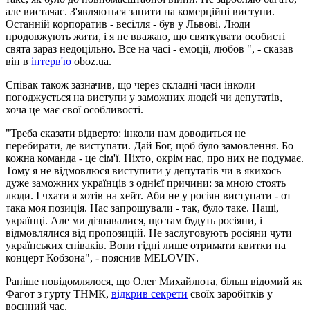
але вистачає. З'являються запити на комерційні виступи.
Останній корпоратив - весілля - був у Львові. Люди
продовжують жити, і я не вважаю, що святкувати особисті
свята зараз недоцільно. Все на часі - емоції, любов ", - сказав
він в
інтерв'ю
oboz.ua.
Співак також зазначив, що через складні часи інколи
погоджується на виступи у заможних людей чи депутатів,
хоча це має свої особливості.
"Треба сказати відверто: інколи нам доводиться не
перебирати, де виступати. Дай Бог, щоб було замовлення. Бо
кожна команда - це сім'ї. Ніхто, окрім нас, про них не подумає.
Тому я не відмовлюся виступити у депутатів чи в якихось
дуже заможних українців з однієї причини: за мною стоять
люди. І чхати я хотів на хейт. Аби не у росіян виступати - от
така моя позиція. Нас запрошували - так, було таке. Наші,
українці. Але ми дізнавалися, що там будуть росіяни, і
відмовлялися від пропозицій. Не заслуговують росіяни чути
українських співаків. Вони гідні лише отримати квитки на
концерт Кобзона", - пояснив MELOVIN.
Раніше повідомлялося, що Олег Михайлюта, більш відомий як
Фагот з гурту ТНМК,
відкрив секрети
своїх заробітків у
воєнний час.