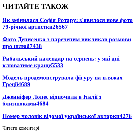
ЧИТАЙТЕ ТАКОЖ
Як змінилася Софія Ротару: з'явилося нове фото
79-річної артистки
26567
Фото Денисенко з нареченим викликав розмови
про шлюб
7438
Рибальський календар на серпень: у які дні
клюватиме краще
5533
Модель продемонструвала фігуру на пляжах
Греції
4689
Дженніфер Лопес відпочила в Італії з
близнюками
4684
Помер чоловік відомої української акторки
4276
Читати коментарі