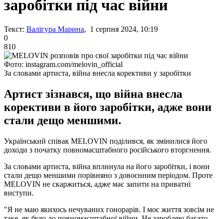
заробітки під час війни
Текст:
Валігура Марина
, 1 серпня 2024, 10:19
0
810
Фото: instagram.com/melovin_official
За словами артиста, війна внесла корективи у заробітки
Артист зізнався, що війна внесла
корективи в його заробітки, адже вони
стали дещо меншими.
Український співак MELOVIN поділився, як змінилися його
доходи з початку повномасштабного російського вторгнення.
За словами артиста, війна вплинула на його заробітки, і вони
стали дещо меншими порівняно з довоєнним періодом. Проте
MELOVIN не скаржиться, адже має запити на приватні
виступи.
"Я не маю якихось нечуваних гонорарів. І моє життя зовсім не
таке, як було до повномасштабної війни. Не заробляю багато,