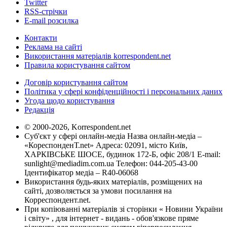
Twitter
RSS-стрічки
E-mail розсилка
Контакти
Реклама на сайті
Використання матеріалів korrespondent.net
Правила користування сайтом
Договір користування сайтом
Політика у сфері конфіденційності і персональних даних
Угода щодо користування
Редакція
© 2000-2026, Korrespondent.net
Суб'єкт у сфері онлайн-медіа Назва онлайн-медіа –
«КореспонденТ.net» Адреса: 02091, місто Київ,
ХАРКІВСЬКЕ ШОСЕ, будинок 172-Б, офіс 208/1 E-mail:
sunlight@mediadim.com.ua
Телефон: 044-205-43-00
Ідентифікатор медіа – R40-06068
Використання будь-яких матеріалів, розміщених на
сайті, дозволяється за умови посилання на
Корреспондент.net.
При копіюванні матеріалів зі сторінки « Новини України
і світу» , для інтернет - видань - обов'язкове пряме