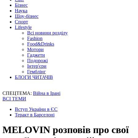
Бізнес
Наука
Шоу-бізнес
Спорт
Lifestyle
Всі новини розділу
Fashion
Food&Drinks
Мотори
Гаджети
Подорожі
Інтер'єри
Гемблінг
БЛОГИ ЧИТАЧІВ
СПЕЦТЕМА:
Війна в Ірані
ВСІ ТЕМИ
Вступ України в ЄС
Теракт в Барселоні
MELOVIN розповів про свої