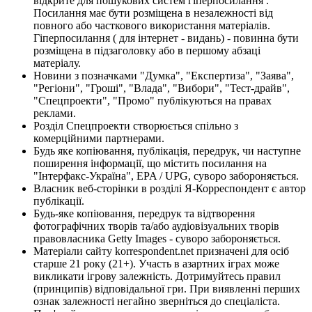
відкрите для пошукових систем гіперпосилання .
Посилання має бути розміщена в незалежності від
повного або часткового використання матеріалів.
Гіперпосилання ( для інтернет - видань) - повинна бути
розміщена в підзаголовку або в першому абзаці
матеріалу.
Новини з позначками "Думка", "Експертиза", "Заява",
"Регіони", "Гроші", "Влада", "Вибори", "Тест-драйв",
"Спецпроекти", "Промо" публікуються на правах
реклами.
Розділ Спецпроекти створюється спільно з
комерційними партнерами.
Будь яке копіювання, публікація, передрук, чи наступне
поширення інформації, що містить посилання на
"Інтерфакс-Україна", EPA / UPG, суворо забороняється.
Власник веб-сторінки в розділі Я-Корреспондент є автор
публікації.
Будь-яке копіювання, передрук та відтворення
фотографічних творів та/або аудіовізуальних творів
правовласника Getty Images - суворо забороняється.
Матеріали сайту korrespondent.net призначені для осіб
старше 21 року (21+). Участь в азартних іграх може
викликати ігрову залежність. Дотримуйтесь правил
(принципів) відповідальної гри. При виявленні перших
ознак залежності негайно зверніться до спеціаліста.