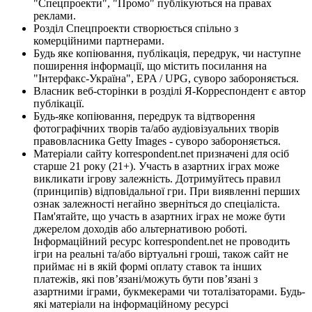
"Спецпроекти", "Промо" публікуються на правах
реклами.
Розділ Спецпроекти створюється спільно з
комерційними партнерами.
Будь яке копіювання, публікація, передрук, чи наступне
поширення інформації, що містить посилання на
"Інтерфакс-Україна", EPA / UPG, суворо забороняється.
Власник веб-сторінки в розділі Я-Корреспондент є автор
публікації.
Будь-яке копіювання, передрук та відтворення
фотографічних творів та/або аудіовізуальних творів
правовласника Getty Images - суворо забороняється.
Матеріали сайту korrespondent.net призначені для осіб
старше 21 року (21+). Участь в азартних іграх може
викликати ігрову залежність. Дотримуйтесь правил
(принципів) відповідальної гри. При виявленні перших
ознак залежності негайно зверніться до спеціаліста.
Пам'ятайте, що участь в азартних іграх не може бути
джерелом доходів або альтернативою роботі.
Інформаційний ресурс korrespondent.net не проводить
ігри на реальні та/або віртуальні гроші, також сайт не
приймає ні в якій формі оплату ставок та інших
платежів, які пов’язані/можуть бути пов’язані з
азартними іграми, букмекерами чи тоталізаторами. Будь-
які матеріали на інформаційному ресурсі