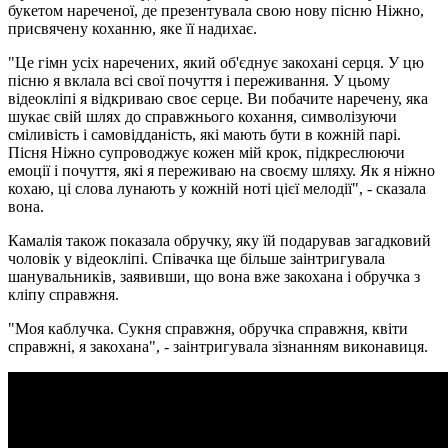
букетом нареченої, де презентувала свою нову пісню Ніжно,
присвячену коханню, яке її надихає.
"Це гімн усіх наречених, який об'єднує закохані серця. У цю
пісню я вклала всі свої почуття і переживання. У цьому
відеокліпі я відкриваю своє серце. Ви побачите наречену, яка
шукає свій шлях до справжнього кохання, символізуючи
сміливість і самовідданість, які мають бути в кожній парі.
Пісня Ніжно супроводжує кожен мій крок, підкреслюючи
емоції і почуття, які я переживаю на своєму шляху. Як я ніжно
кохаю, ці слова лунають у кожній ноті цієї мелодії", - сказала
вона.
Камалія також показала обручку, яку їй подарував загадковий
чоловік у відеокліпі. Співачка ще більше заінтригувала
шанувальників, заявивши, що вона вже закохана і обручка з
кліпу справжня.
"Моя каблучка. Сукня справжня, обручка справжня, квіти
справжні, я закохана", - заінтригувала зізнанням виконавиця.