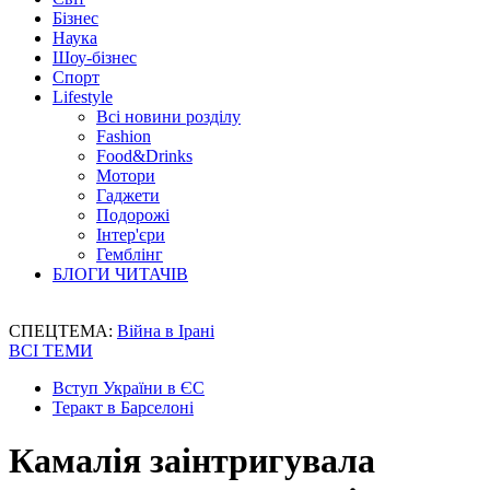
Бізнес
Наука
Шоу-бізнес
Спорт
Lifestyle
Всі новини розділу
Fashion
Food&Drinks
Мотори
Гаджети
Подорожі
Інтер'єри
Гемблінг
БЛОГИ ЧИТАЧІВ
СПЕЦТЕМА:
Війна в Ірані
ВСІ ТЕМИ
Вступ України в ЄС
Теракт в Барселоні
Камалія заінтригувала