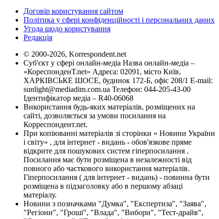
Договір користування сайтом
Політика у сфері конфіденційності і персональних даних
Угода щодо користування
Редакція
© 2000-2026, Korrespondent.net
Суб'єкт у сфері онлайн-медіа Назва онлайн-медіа –
«КореспонденТ.net» Адреса: 02091, місто Київ,
ХАРКІВСЬКЕ ШОСЕ, будинок 172-Б, офіс 208/1 E-mail:
sunlight@mediadim.com.ua
Телефон: 044-205-43-00
Ідентифікатор медіа – R40-06068
Використання будь-яких матеріалів, розміщених на
сайті, дозволяється за умови посилання на
Корреспондент.net.
При копіюванні матеріалів зі сторінки « Новини України
і світу» , для інтернет - видань - обов'язкове пряме
відкрите для пошукових систем гіперпосилання .
Посилання має бути розміщена в незалежності від
повного або часткового використання матеріалів.
Гіперпосилання ( для інтернет - видань) - повинна бути
розміщена в підзаголовку або в першому абзаці
матеріалу.
Новини з позначками "Думка", "Експертиза", "Заява",
"Регіони", "Гроші", "Влада", "Вибори", "Тест-драйв",