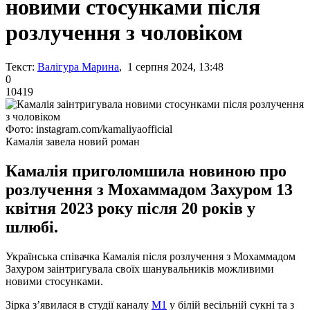
новими стосунками після
розлучення з чоловіком
Текст:
Валігура Марина
, 1 серпня 2024, 13:48
0
10419
Фото: instagram.com/kamaliyaofficial
Камалія завела новий роман
Камалія приголомшила новиною про
розлучення з Мохаммадом Захуром 13
квітня 2023 року після 20 років у
шлюбі.
Українська співачка Камалія після розлучення з Мохаммадом
Захуром заінтригувала своїх шанувальників можливими
новими стосунками.
Зірка з’явилася в студії каналу
М1
у білій весільній сукні та з