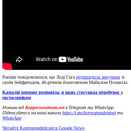
Раніше повідомлялося, що Леді Гага
підтвердила заручини
зі
своїм бойфрендом, 46-річним бізнесменом Майклом Поланскі.
Камалія вперше розповіла, в яких стосунках перебуває з
ексчоловіком
Новини від
Корреспондент.net
в Telegram та WhatsApp.
Підписуйтесь на наші канали
https://t.me/korrespondentnet
та
WhatsApp
Читайте Korrespondent.net в Google News