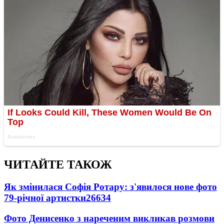
ЧИТАЙТЕ ТАКОЖ
Як змінилася Софія Ротару: з'явилося нове фото
79-річної артистки
26634
Фото Денисенко з нареченим викликав розмови