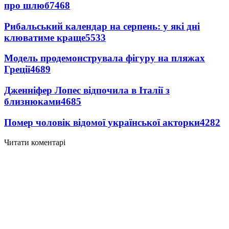
про шлюб
7468
Рибальський календар на серпень: у які дні
клюватиме краще
5533
Модель продемонструвала фігуру на пляжах
Греції
4689
Дженніфер Лопес відпочила в Італії з
близнюками
4685
Помер чоловік відомої української акторки
4282
Читати коментарі