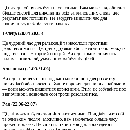
Ці вихідні обіцяють бути насиченими. Вам може знадобитися
більше енергії для виконання всіх запланованих справ, але
результат вас потішить. Не забудьте виділити час для
відпочинку, щоб зберегти баланс.
Телець (20.04-20.05)
Це чудовий час для релаксації та насолоди простими
радощами життя. Зустріч з друзями або сімейний обід можуть
подарувати вам гарний настрій. Вихідні також сприяють
плануванню та обдумуванню майбутніх цілей.
Близнюки (21.05-21.06)
Вихідні принесуть несподівані можливості для розвитку
нових ідей або проєктів. Будьте відкриті для нових знайомств
— вони можуть виявитися корисними. Втім, не забувайте про
відпочинок і дозвольте собі трохи розслабитися.
Рак (22.06-22.07)
Ці дні можуть бути емоційно насиченими. Приділіть час собі
та близьким людям. Можливо, вам захочеться більше часу
провести вдома. Це сприятливий період для наведення
порядку, як фізичного, так і в думках.