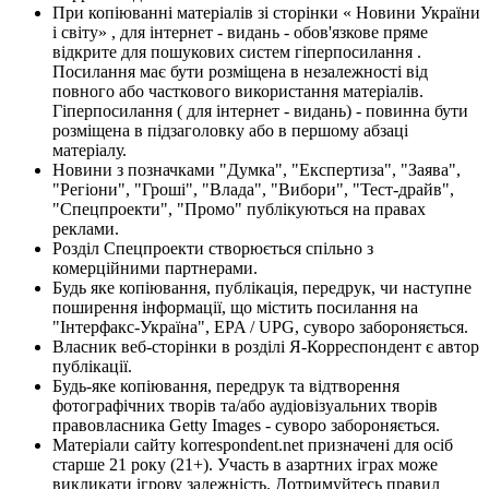
При копіюванні матеріалів зі сторінки « Новини України
і світу» , для інтернет - видань - обов'язкове пряме
відкрите для пошукових систем гіперпосилання .
Посилання має бути розміщена в незалежності від
повного або часткового використання матеріалів.
Гіперпосилання ( для інтернет - видань) - повинна бути
розміщена в підзаголовку або в першому абзаці
матеріалу.
Новини з позначками "Думка", "Експертиза", "Заява",
"Регіони", "Гроші", "Влада", "Вибори", "Тест-драйв",
"Спецпроекти", "Промо" публікуються на правах
реклами.
Розділ Спецпроекти створюється спільно з
комерційними партнерами.
Будь яке копіювання, публікація, передрук, чи наступне
поширення інформації, що містить посилання на
"Інтерфакс-Україна", EPA / UPG, суворо забороняється.
Власник веб-сторінки в розділі Я-Корреспондент є автор
публікації.
Будь-яке копіювання, передрук та відтворення
фотографічних творів та/або аудіовізуальних творів
правовласника Getty Images - суворо забороняється.
Матеріали сайту korrespondent.net призначені для осіб
старше 21 року (21+). Участь в азартних іграх може
викликати ігрову залежність. Дотримуйтесь правил