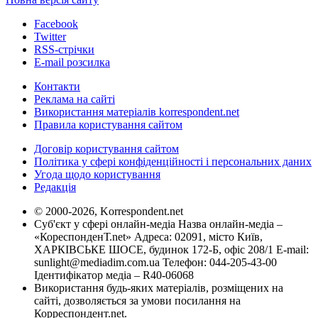
Facebook
Twitter
RSS-стрічки
E-mail розсилка
Контакти
Реклама на сайті
Використання матеріалів korrespondent.net
Правила користування сайтом
Договір користування сайтом
Політика у сфері конфіденційності і персональних даних
Угода щодо користування
Редакція
© 2000-2026, Korrespondent.net
Суб'єкт у сфері онлайн-медіа Назва онлайн-медіа –
«КореспонденТ.net» Адреса: 02091, місто Київ,
ХАРКІВСЬКЕ ШОСЕ, будинок 172-Б, офіс 208/1 E-mail:
sunlight@mediadim.com.ua
Телефон: 044-205-43-00
Ідентифікатор медіа – R40-06068
Використання будь-яких матеріалів, розміщених на
сайті, дозволяється за умови посилання на
Корреспондент.net.