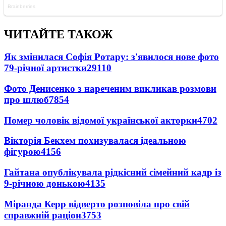
ЧИТАЙТЕ ТАКОЖ
Як змінилася Софія Ротару: з'явилося нове фото
79-річної артистки
29110
Фото Денисенко з нареченим викликав розмови
про шлюб
7854
Помер чоловік відомої української акторки
4702
Вікторія Бекхем похизувалася ідеальною
фігурою
4156
Гайтана опублікувала рідкісний сімейний кадр із
9-річною донькою
4135
Міранда Керр відверто розповіла про свій
справжній раціон
3753