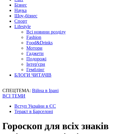
Бізнес
Наука
Шоу-бізнес
Спорт
Lifestyle
Всі новини розділу
Fashion
Food&Drinks
Мотори
Гаджети
Подорожі
Інтер'єри
Гемблінг
БЛОГИ ЧИТАЧІВ
СПЕЦТЕМА:
Війна в Ірані
ВСІ ТЕМИ
Вступ України в ЄС
Теракт в Барселоні
Гороскоп для всіх знаків