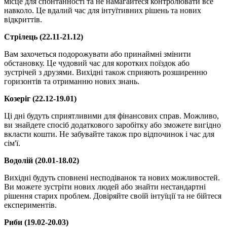
місце для спонтанності та не намагайтеся контролювати все
навколо. Це вдалий час для інтуїтивних рішень та нових
відкриттів.
Стрілець (22.11-21.12)
Вам захочеться подорожувати або принаймні змінити
обстановку. Це чудовий час для коротких поїздок або
зустрічей з друзями. Вихідні також сприяють розширенню
горизонтів та отриманню нових знань.
Козеріг (22.12-19.01)
Ці дні будуть сприятливими для фінансових справ. Можливо,
ви знайдете спосіб додаткового заробітку або зможете вигідно
вкласти кошти. Не забувайте також про відпочинок і час для
сім'ї.
Водолій (20.01-18.02)
Вихідні будуть сповнені несподіванок та нових можливостей.
Ви можете зустріти нових людей або знайти нестандартні
рішення старих проблем. Довіряйте своїй інтуїції та не бійтеся
експериментів.
Риби (19.02-20.03)