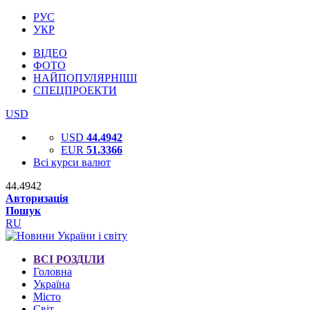
РУС
УКР
ВІДЕО
ФОТО
НАЙПОПУЛЯРНІШІ
СПЕЦПРОЕКТИ
USD
USD
44.4942
EUR
51.3366
Всі курси валют
44.4942
Авторизація
Пошук
RU
ВСІ РОЗДІЛИ
Головна
Україна
Місто
Світ