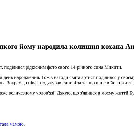
якого йому народила колишня кохана Ан
 поділився рідкісним фото свого 14-річного сина Микити.
ій день народження. Тож з нагоди свята артист поділився у своє
я. Зокрема, співак подякував синові за те, що він є в його житті
вже величезному чолов'язі! Дякую, що з'явився в моєму житті! Буд
тала мамою
.