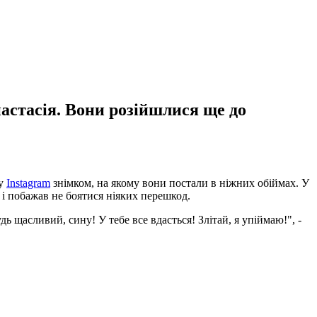
астасія. Вони розійшлися ще до
му
Instagram
знімком, на якому вони постали в ніжних обіймах. У
, і побажав не боятися ніяких перешкод.
ь щасливий, сину! У тебе все вдасться! Злітай, я упіймаю!", -