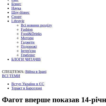
Бізнес
Наука
Шоу-бізнес
Спорт
Lifestyle
Всі новини розділу
Fashion
Food&Drinks
Мотори
Гаджети
Подорожі
Інтер'єри
Гемблінг
БЛОГИ ЧИТАЧІВ
СПЕЦТЕМА:
Війна в Ірані
ВСІ ТЕМИ
Вступ України в ЄС
Теракт в Барселоні
Фагот вперше показав 14-річн