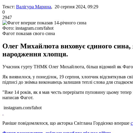
Текст:
Валігура Марина
, 20 серпня 2024, 09:29
0
2947
Фото: instagram.com/fahot
Фагот показав свого сина
Олег Михайлюта виховує єдиного сина, 
народження хлопця.
Учасник гурту ТНМК Олег Михайлюта, більш відомий як Фагот,
Як виявилося, у понеділок, 19 серпня, хлопчик відсвяткував св
підписі до знімка виконавець залишив теплі слова для спадкоємц
"Вже 14 років, як я мав честь перерізати пуповину цьому тепер 
написав Фагот.
instagram.com/fahot
Раніше повідомлялося, що акторка Світлана Гордієнко вперше
с