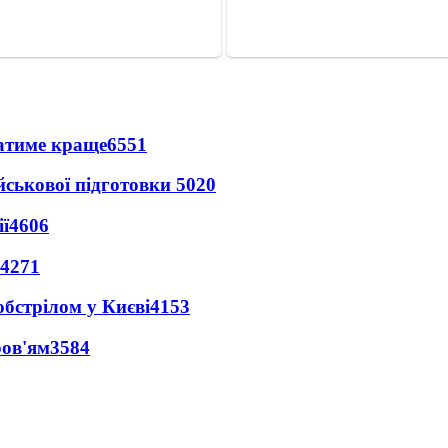
ватиме краще
6551
йськової підготовки
5020
ї
4606
4271
обстрілом у Києві
4153
ров'ям
3584