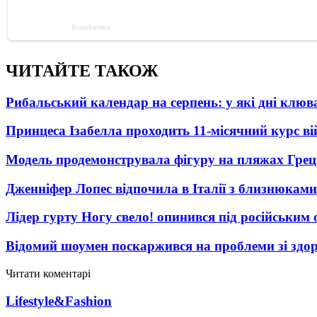
ЧИТАЙТЕ ТАКОЖ
Рибальський календар на серпень: у які дні клю
Принцеса Ізабелла проходить 11-місячний курс ві
Модель продемонструвала фігуру на пляжах Греці
Дженніфер Лопес відпочила в Італії з близнюками
Лідер гурту Ногу свело! опинився під російським 
Відомий шоумен поскаржився на проблеми зі здо
Читати коментарі
Lifestyle&Fashion