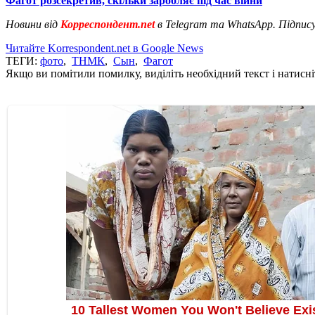
Фагот розсекретив, скільки заробляє під час війни
Новини від
Корреспондент.net
в Telegram та WhatsApp. Підпис
Читайте Korrespondent.net в Google News
ТЕГИ:
фото
,
ТНМК
,
Сын
,
Фагот
Якщо ви помітили помилку, виділіть необхідний текст і натисніт