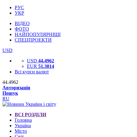
РУС
УКР
ВІДЕО
ФОТО
НАЙПОПУЛЯРНІШІ
СПЕЦПРОЕКТИ
USD
USD
44.4962
EUR
51.3814
Всі курси валют
44.4962
Авторизація
Пошук
RU
ВСІ РОЗДІЛИ
Головна
Україна
Місто
Світ