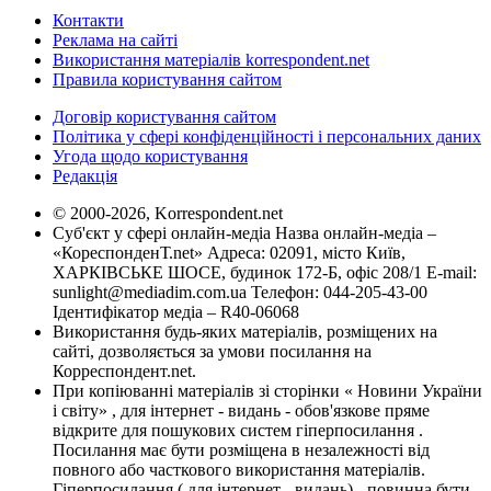
Контакти
Реклама на сайті
Використання матеріалів korrespondent.net
Правила користування сайтом
Договір користування сайтом
Політика у сфері конфіденційності і персональних даних
Угода щодо користування
Редакція
© 2000-2026, Korrespondent.net
Суб'єкт у сфері онлайн-медіа Назва онлайн-медіа –
«КореспонденТ.net» Адреса: 02091, місто Київ,
ХАРКІВСЬКЕ ШОСЕ, будинок 172-Б, офіс 208/1 E-mail:
sunlight@mediadim.com.ua
Телефон: 044-205-43-00
Ідентифікатор медіа – R40-06068
Використання будь-яких матеріалів, розміщених на
сайті, дозволяється за умови посилання на
Корреспондент.net.
При копіюванні матеріалів зі сторінки « Новини України
і світу» , для інтернет - видань - обов'язкове пряме
відкрите для пошукових систем гіперпосилання .
Посилання має бути розміщена в незалежності від
повного або часткового використання матеріалів.
Гіперпосилання ( для інтернет - видань) - повинна бути