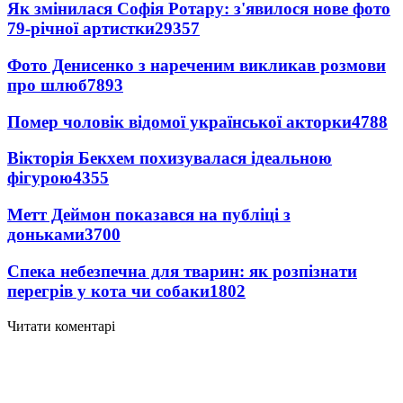
Як змінилася Софія Ротару: з'явилося нове фото
79-річної артистки
29357
Фото Денисенко з нареченим викликав розмови
про шлюб
7893
Помер чоловік відомої української акторки
4788
Вікторія Бекхем похизувалася ідеальною
фігурою
4355
Метт Деймон показався на публіці з
доньками
3700
Спека небезпечна для тварин: як розпізнати
перегрів у кота чи собаки
1802
Читати коментарі