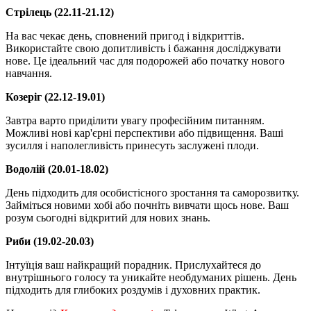
Стрілець (22.11-21.12)
На вас чекає день, сповнений пригод і відкриттів.
Використайте свою допитливість і бажання досліджувати
нове. Це ідеальний час для подорожей або початку нового
навчання.
Козеріг (22.12-19.01)
Завтра варто приділити увагу професійним питанням.
Можливі нові кар'єрні перспективи або підвищення. Ваші
зусилля і наполегливість принесуть заслужені плоди.
Водолій (20.01-18.02)
День підходить для особистісного зростання та саморозвитку.
Займіться новими хобі або почніть вивчати щось нове. Ваш
розум сьогодні відкритий для нових знань.
Риби (19.02-20.03)
Інтуїція ваш найкращий порадник. Прислухайтеся до
внутрішнього голосу та уникайте необдуманих рішень. День
підходить для глибоких роздумів і духовних практик.