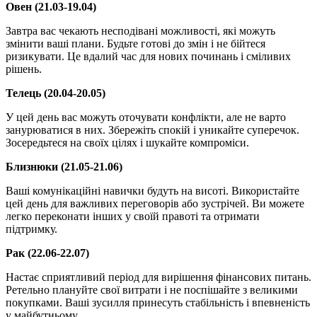
Овен (21.03-19.04)
Завтра вас чекають несподівані можливості, які можуть
змінити ваші плани. Будьте готові до змін і не бійтеся
ризикувати. Це вдалий час для нових починань і сміливих
рішень.
Телець (20.04-20.05)
У цей день вас можуть оточувати конфлікти, але не варто
занурюватися в них. Збережіть спокій і уникайте суперечок.
Зосередьтеся на своїх цілях і шукайте компроміси.
Близнюки (21.05-21.06)
Ваші комунікаційні навички будуть на висоті. Використайте
цей день для важливих переговорів або зустрічей. Ви можете
легко переконати інших у своїй правоті та отримати
підтримку.
Рак (22.06-22.07)
Настає сприятливий період для вирішення фінансових питань.
Ретельно плануйте свої витрати і не поспішайте з великими
покупками. Ваші зусилля принесуть стабільність і впевненість
у майбутньому.