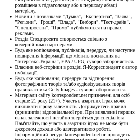
розміщена в підзаголовку або в першому абзаці
матеріалу.
Новини з позначками "Думка", "Експертиза", "Заява",
"Регіони", "Гроші", "Влада", "Вибори", "Тест-драйв",
"Спецпроекти", "Промо" публікуються на правах
реклами.
Розділ Спецпроекти створюється спільно з
комерційними партнерами.
Будь яке копіювання, публікація, передрук, чи наступне
поширення інформації, що містить посилання на
"Інтерфакс-Україна", EPA / UPG, суворо забороняється.
Власник веб-сторінки в розділі Я-Корреспондент є автор
публікації.
Будь-яке копіювання, передрук та відтворення
фотографічних творів та/або аудіовізуальних творів
правовласника Getty Images - суворо забороняється.
Матеріали сайту korrespondent.net призначені для осіб
старше 21 року (21+). Участь в азартних іграх може
викликати ігрову залежність. Дотримуйтесь правил
(принципів) відповідальної гри. При виявленні перших
ознак залежності негайно зверніться до спеціаліста.
Пам'ятайте, що участь в азартних іграх не може бути
джерелом доходів або альтернативою роботі.
Інформаційний ресурс korrespondent.net не проводить