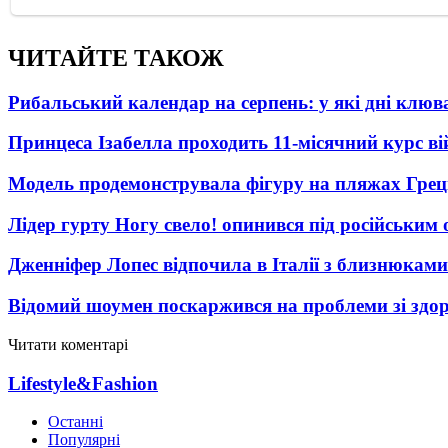
ЧИТАЙТЕ ТАКОЖ
Рибальський календар на серпень: у які дні клю
Принцеса Ізабелла проходить 11-місячний курс ві
Модель продемонструвала фігуру на пляжах Греці
Лідер гурту Ногу свело! опинився під російським 
Дженніфер Лопес відпочила в Італії з близнюками
Відомий шоумен поскаржився на проблеми зі здо
Читати коментарі
Lifestyle&Fashion
Останні
Популярні