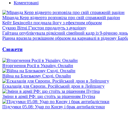
Коментовані
Міранда Керр відверто розповіла про свій справжній раціон
Кейт Бекінсейл поєднала йогу з ефектним образом
Сукню Вітні Г'юстон продадуть з аукціону
Гайтана опублікувала рідкісний сімейний кадр із 9-річною дон
Ріанна вразила розкішним образом на карнавалі в рідному Барб
Сюжети
Вторгнення Росії в Україну. Онлайн
Війна на Близькому Сході. Онлайн
Ескалація для Європи. Російський дрон в Лейпцигу
Зміни в армії РФ: що стоїть за рішенням Путіна
Підсумки 05.08: Удар по Києву і брак антибалістики