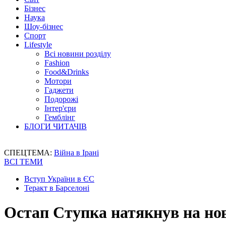
Бізнес
Наука
Шоу-бізнес
Спорт
Lifestyle
Всі новини розділу
Fashion
Food&Drinks
Мотори
Гаджети
Подорожі
Інтер'єри
Гемблінг
БЛОГИ ЧИТАЧІВ
СПЕЦТЕМА:
Війна в Ірані
ВСІ ТЕМИ
Вступ України в ЄС
Теракт в Барселоні
Остап Ступка натякнув на но