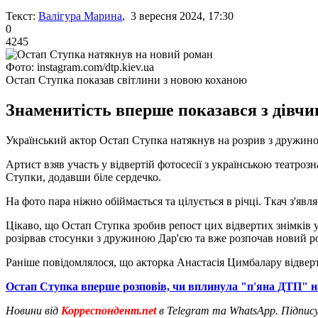
Текст:
Валігура Марина
, 3 вересня 2024, 17:30
0
4245
Фото: instagram.com/dtp.kiev.ua
Остап Ступка показав світлини з новою коханою
Знаменитість вперше показався з дівч
Український актор Остап Ступка натякнув на розрив з дружино
Артист взяв участь у відвертій фотосесії з українською театро
Ступки, додавши біле сердечко.
На фото пара ніжно обіймається та цілується в річці. Ткач з'явл
Цікаво, що Остап Ступка зробив репост цих відвертих знімків у
розірвав стосунки з дружиною Дар'єю та вже розпочав новий р
Раніше повідомлялося, що акторка Анастасія Цимбалару відве
Остап Ступка вперше розповів, чи вплинула "п'яна ДТП" на
Новини від
Корреспондент.net
в Telegram та WhatsApp. Підпис