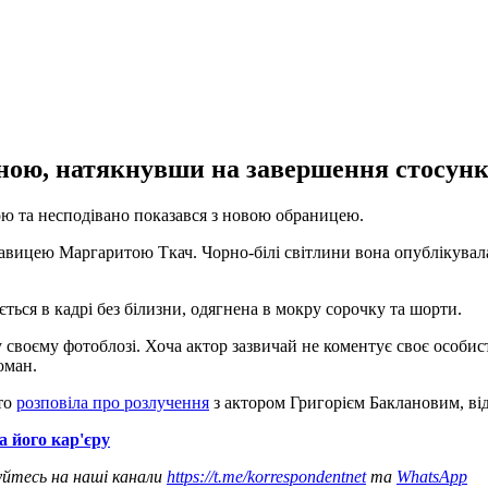
иною, натякнувши на завершення стосунк
ю та несподівано показався з новою обраницею.
знавицею Маргаритою Ткач. Чорно-білі світлини вона опублікувала
яється в кадрі без білизни, одягнена в мокру сорочку та шорти.
 своєму фотоблозі. Хоча актор зазвичай не коментує своє особист
оман.
рто
розповіла про розлучення
з актором Григорієм Баклановим, ві
 його кар'єру
уйтесь на наші канали
https://t.me/korrespondentnet
та
WhatsApp