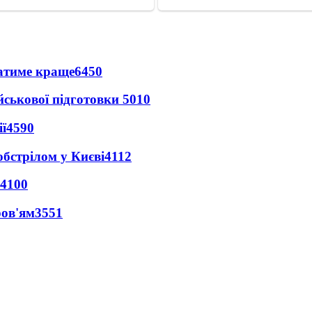
ватиме краще
6450
йськової підготовки
5010
ї
4590
обстрілом у Києві
4112
4100
ров'ям
3551