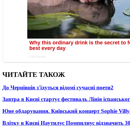
ЧИТАЙТЕ ТАКОЖ
До Чернівців з'їдуться відомі сучасні поети
2
Завтра в Києві стартує фестиваль Лінія іспанськог
Юне обдарування. Київський концерт Sophie Villy
Влітку в Києві Наутилус Помпилиус відзначить 3