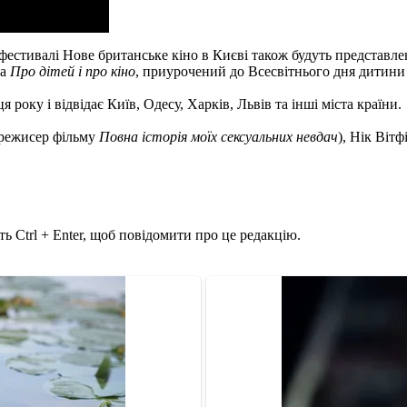
 фестивалі Нове британське кіно в Києві також будуть представ
са
Про дітей і про кіно
, приурочений до Всесвітнього дня дитини
 року і відвідає Київ, Одесу, Харків, Львів та інші міста країни.
(режисер фільму
Повна історія моїх сексуальних невдач
), Нік Віт
ь Ctrl + Enter, щоб повідомити про це редакцію.