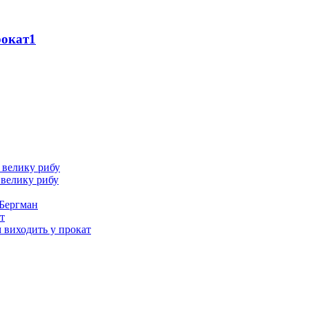
рокат
1
 велику рибу
 Бергман
т
м виходить у прокат