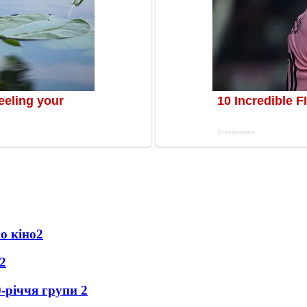
о кіно
2
2
0-річчя групи
2