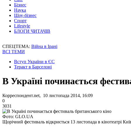
Бізнес
Наука
Шоу-бізнес
Спорт
Lifestyle
БЛОГИ ЧИТАЧІВ
СПЕЦТЕМА:
Війна в Ірані
ВСІ ТЕМИ
Вступ України в ЄС
Теракт в Барселоні
В Україні починається фестив
Корреспондент.net, 10 листопада 2014, 16:09
0
3031
Фото: GLO.UA
Щорічний фестиваль відкриється 13 листопада в кінотеатрі Киї