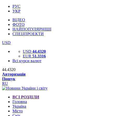
РУС
УКР
ВІДЕО
ФОТО
НАЙПОПУЛЯРНІШІ
СПЕЦПРОЕКТИ
USD
USD
44.4320
EUR
51.3316
Всі курси валют
44.4320
Авторизація
Пошук
RU
ВСІ РОЗДІЛИ
Головна
Україна
Місто
Світ