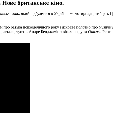
 Нове британське кіно.
анське кіно
, який відбудеться в Україні вже чотирнадцятий раз.
ьм про батька психоделічного року і яскраве полотно про музичн
тариста-віртуоза - Андре Бенджамін з хіп-хоп групи
Outcast.
Режисе