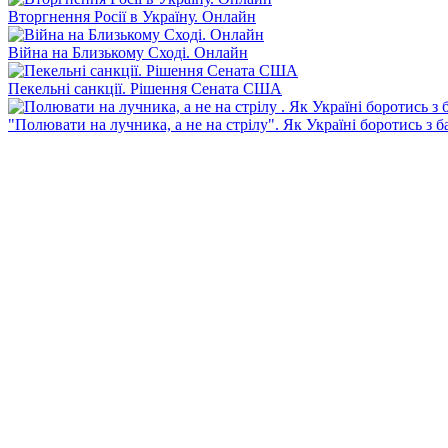
Вторгнення Росії в Україну. Онлайн
Війна на Близькому Сході. Онлайн
Пекельні санкції. Рішення Сената США
"Полювати на лучника, а не на стрілу". Як Україні боротись з 