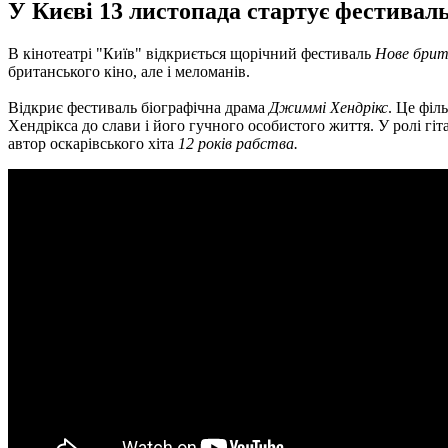
У Києві 13 листопада стартує фестиваль
В кінотеатрі "Київ" відкриється щорічний фестиваль
Нове брит
британського кіно, але і меломанів.
Відкриє фестиваль біографічна драма
Джиммі Хендрікс
. Це філ
Хендрікса до слави і його гучного особистого життя. У ролі гі
автор оскарівського хіта
12 років рабства.