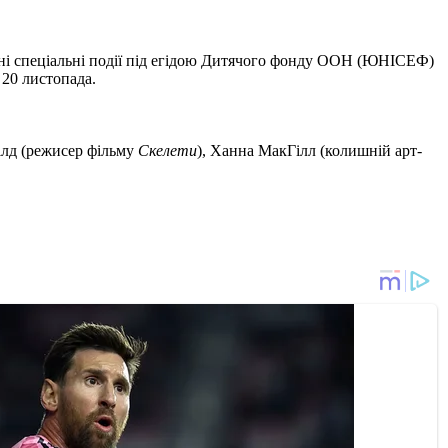
лені спеціальні події під егідою Дитячого фонду ООН (ЮНІСЕФ)
 20 листопада.
філд (режисер фільму
Скелети
), Ханна МакГілл (колишній арт-