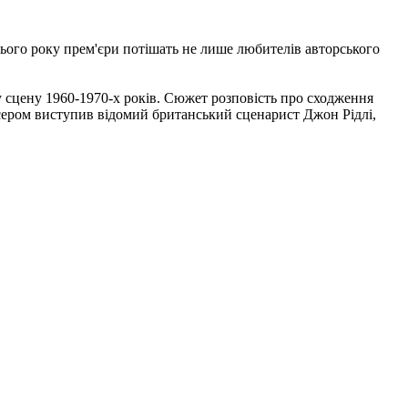
 Цього року прем'єри потішать не лише любителів авторського
у сцену 1960-1970-х років. Сюжет розповість про сходження
ром виступив відомий британський сценарист Джон Рідлі,