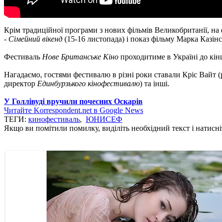
Крім традиційної програми з нових фільмів Великобританії, на
-
Сімейний вікенд
(15-16 листопада) і показ фільму Марка Казін
Фестиваль
Нове Британське Кіно
проходитиме в Україні до кінця
Нагадаємо, гостями фестивалю в різні роки ставали Кріс Вайт 
директор
Единбурзького кінофестивалю
) та інші.
У Голлівуді вручили почесних Оскарів
Читайте Korrespondent.net в Google News
ТЕГИ:
кинофестиваль
,
ЮНИСЕФ
Якщо ви помітили помилку, виділіть необхідний текст і натисніт