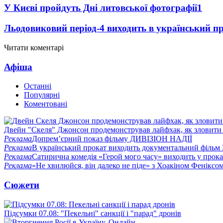
У Києві пройдуть Дні литовської фотографії
1
Льодовиковий період-4 виходить в український п
Читати коментарі
Афіша
Останні
Популярні
Коментовані
Двейн "Скеля" Джонсон продемонстрував лайфхак, як зловити
Реклама
Допрем’єрний показ фільму ДИВІЗІОН НАДІЇ
Реклама
В український прокат виходить документальний фільм
Реклама
Сатирична комедія «Герой мого часу» виходить у прока
Реклама
«Не хвилюйся, він далеко не піде» з Хоакіном Феніксо
Сюжети
Підсумки 07.08: "Пекельні" санкції і "парад" дронів