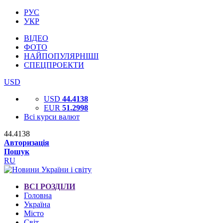
РУС
УКР
ВІДЕО
ФОТО
НАЙПОПУЛЯРНІШІ
СПЕЦПРОЕКТИ
USD
USD
44.4138
EUR
51.2998
Всі курси валют
44.4138
Авторизація
Пошук
RU
ВСІ РОЗДІЛИ
Головна
Україна
Місто
Світ