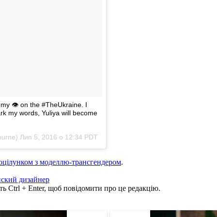
t my 👁 on the #TheUkraine. I
ark my words, Yuliya will become
ourne)
Лип 5, 2016 о 12:34 PDT
поцілунком з моделлю-трансгендером
.
нский дизайнер
ь Ctrl + Enter, щоб повідомити про це редакцію.