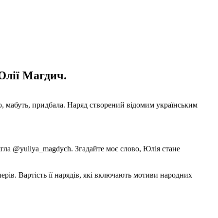
Юлії Магдич.
, мабуть, придбала. Наряд створений відомим українським
гла @yuliya_magdych. Згадайте моє слово, Юлія стане
рів. Вартість її нарядів, які включають мотиви народних