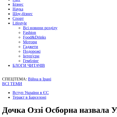
Бізнес
Наука
Шоу-бізнес
Спорт
Lifestyle
Всі новини розділу
Fashion
Food&Drinks
Мотори
Гаджети
Подорожі
Інтер'єри
Гемблінг
БЛОГИ ЧИТАЧІВ
СПЕЦТЕМА:
Війна в Ірані
ВСІ ТЕМИ
Вступ України в ЄС
Теракт в Барселоні
Дочка Оззі Осборна назвала 