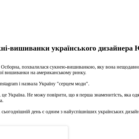
кні-вишиванки українського дизайнера 
і Осборна, похвалилася сукнею-вишиванкою, яку вона нещодавно
вої вишиванки на американському ринку.
nstagram і назвала Україну "серцем моди".
це Україна. Не можу повірити, що я перша знаменитість, яка одя
а.
 сьогоднішній день є одним з найуспішніших українських дизайне