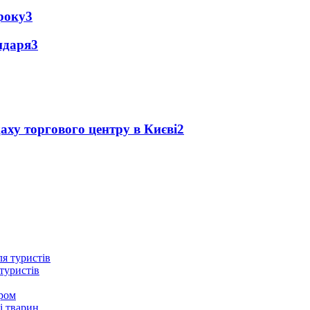
року
3
ендаря
3
аху торгового центру в Києві
2
туристів
ером
і тварин