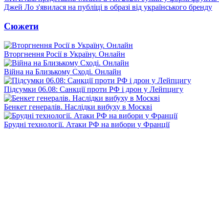
Джей Ло з'явилася на публіці в образі від українського бренду
Сюжети
Вторгнення Росії в Україну. Онлайн
Війна на Близькому Сході. Онлайн
Підсумки 06.08: Санкції проти РФ і дрон у Лейпцигу
Бенкет генералів. Наслідки вибуху в Москві
Брудні технології. Атаки РФ на вибори у Франції