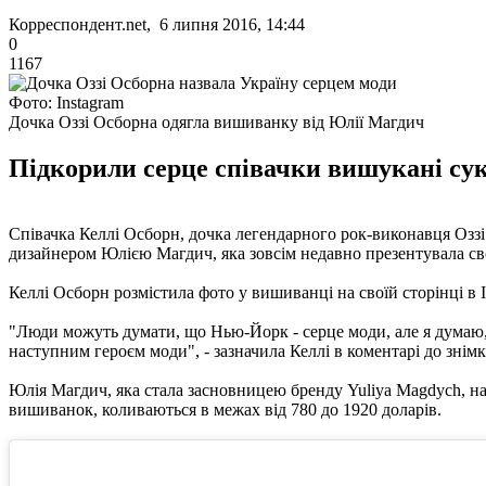
Корреспондент.net, 6 липня 2016, 14:44
0
1167
Фото: Instagram
Дочка Оззі Осборна одягла вишиванку від Юлії Магдич
Підкорили серце співачки вишукані су
Співачка Келлі Осборн, дочка легендарного рок-виконавця Озз
дизайнером Юлією Магдич, яка зовсім недавно презентувала с
Келлі Осборн розмістила фото у вишиванці на своїй сторінці в I
"Люди можуть думати, що Нью-Йорк - серце моди, але я думаю, 
наступним героєм моди", - зазначила Келлі в коментарі до знімк
Юлія Магдич, яка стала засновницею бренду Yuliya Magdych, на
вишиванок, коливаються в межах від 780 до 1920 доларів.