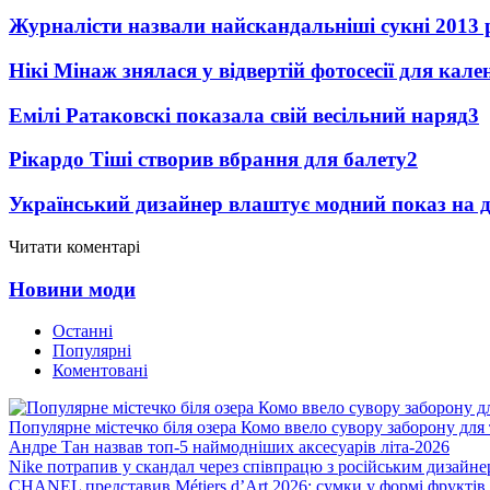
Журналісти назвали найскандальніші сукні 2013 
Нікі Мінаж знялася у відвертій фотосесії для кал
Емілі Ратаковскі показала свій весільний наряд
3
Рікардо Тіші створив вбрання для балету
2
Український дизайнер влаштує модний показ на д
Читати коментарі
Новини моди
Останні
Популярні
Коментовані
Популярне містечко біля озера Комо ввело сувору заборону для 
Андре Тан назвав топ-5 наймодніших аксесуарів літа-2026
Nike потрапив у скандал через співпрацю з російським дизайн
CHANEL представив Métiers d’Art 2026: сумки у формі фруктів 