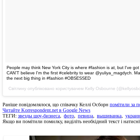
People may think New York City is where #fashion is at, but I've go
CAN'T believe I'm the first #celebrity to wear @yuliya_magdych. M
the next big thing in #fashion #OBSESSED
Світлину опубліковано користувачем Kelly Osbourne (@kellyosb
Раніше повідомлялося, що співачку Келлі Осборн
помітили за 
Читайте Korrespondent.net в Google News
ТЕГИ:
звезды шоу-бизнеса
,
фото
,
певица
,
вышиванка
,
украи
Якщо ви помітили помилку, виділіть необхідний текст і натисніт