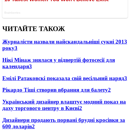
ЧИТАЙТЕ ТАКОЖ
Журналісти назвали найскандальніші сукні 2013
року
3
Нікі Мінаж знялася у відвертій фотосесії для
календаря
3
Емілі Ратаковскі показала свій весільний наряд
3
Рікардо Тіші створив вбрання для балету
2
Український дизайнер влаштує модний показ на
даху торгового центру в Києві
2
Дизайнери продають порвані брудні кросівки за
600 доларів
2