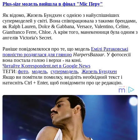
Plus-size модель вийшла в фінал "Міс Перу"
Як відомо, Жизель Бундхен є однією з найуспішніших
супермоделей у світі. Вона співпрацювала з такими брендами,
як Ralph Lauren, Dolce & Gabbana, Versace, Valentino, Celine,
Gianfranco Ferre, Chloe. А крім того, манекенниця була одним з
ангелів Victoria's Secret.
Раніше повідомлялося про те, що модель
Емілі Ратаковські
повністю роздяглася для глянцю
HarpersBazaar
. У фотосесії
вона постала голою і верхи - на коні.
Читайте Korrespondent.net в Google News
ТЕГИ:
фото
,
модель
,
супермодель
,
Жизель Бундхен
Якщо ви помітили помилку, виділіть необхідний текст і
натисніть Ctrl + Enter, щоб повідомити про це редакцію.