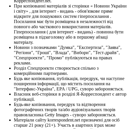
Корреспондент.net.
При копіюванні матеріалів зі сторінки « Новини України
і світу» , для інтернет - видань - обов'язкове пряме
відкрите для пошукових систем гіперпосилання .
Посилання має бути розміщена в незалежності від
повного або часткового використання матеріалів.
Гіперпосилання ( для інтернет - видань) - повинна бути
розміщена в підзаголовку або в першому абзаці
матеріалу.
Новини з позначками "Думка", "Експертиза", "Заява",
"Регіони", "Гроші", "Влада", "Вибори", "Тест-драйв",
"Спецпроекти", "Промо" публікуються на правах
реклами.
Розділ Спецпроекти створюється спільно з
комерційними партнерами.
Будь яке копіювання, публікація, передрук, чи наступне
поширення інформації, що містить посилання на
"Інтерфакс-Україна", EPA / UPG, суворо забороняється.
Власник веб-сторінки в розділі Я-Корреспондент є автор
публікації.
Будь-яке копіювання, передрук та відтворення
фотографічних творів та/або аудіовізуальних творів
правовласника Getty Images - суворо забороняється.
Матеріали сайту korrespondent.net призначені для осіб
старше 21 року (21+). Участь в азартних іграх може