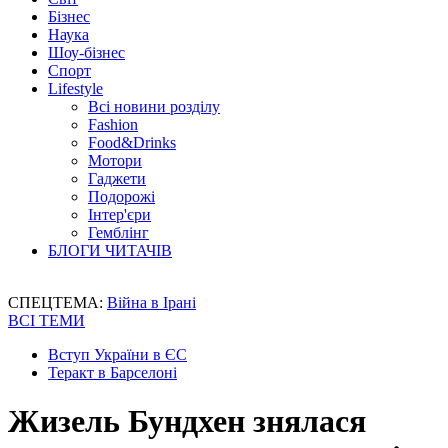
Бізнес
Наука
Шоу-бізнес
Спорт
Lifestyle
Всі новини розділу
Fashion
Food&Drinks
Мотори
Гаджети
Подорожі
Інтер'єри
Гемблінг
БЛОГИ ЧИТАЧІВ
СПЕЦТЕМА:
Війна в Ірані
ВСІ ТЕМИ
Вступ України в ЄС
Теракт в Барселоні
Жизель Бундхен знялася