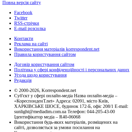
Повна версія сайту
Facebook
Twitter
RSS-стрічки
E-mail розсилка
Контакти
Реклама на сайті
Використання матеріалів korrespondent.net
Правила користування сайтом
Договір користування сайтом
Політика у сфері конфіденційності і персональних даних
Угода щодо користування
Редакція
© 2000-2026, Korrespondent.net
Суб'єкт у сфері онлайн-медіа Назва онлайн-медіа –
«КореспонденТ.net» Адреса: 02091, місто Київ,
ХАРКІВСЬКЕ ШОСЕ, будинок 172-Б, офіс 208/1 E-mail:
sunlight@mediadim.com.ua
Телефон: 044-205-43-00
Ідентифікатор медіа – R40-06068
Використання будь-яких матеріалів, розміщених на
сайті, дозволяється за умови посилання на