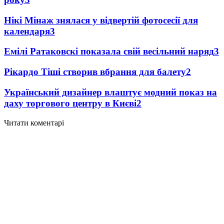
Нікі Мінаж знялася у відвертій фотосесії для
календаря
3
Емілі Ратаковскі показала свій весільний наряд
3
Рікардо Тіші створив вбрання для балету
2
Український дизайнер влаштує модний показ на
даху торгового центру в Києві
2
Читати коментарі