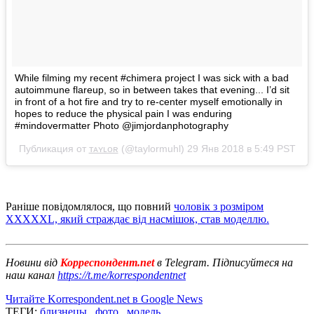
While filming my recent #chimera project I was sick with a bad
autoimmune flareup, so in between takes that evening... I’d sit
in front of a hot fire and try to re-center myself emotionally in
hopes to reduce the physical pain I was enduring
#mindovermatter Photo @jimjordanphotography
Публикация от
ᴛᴀʏʟᴏʀ
(@taylormuhl)
29 Янв 2018 в 5:49 PST
Раніше повідомлялося, що повний
чоловік з розміром
XXXXXL, який страждає від насмішок, став моделлю.
Новини від
Корреспондент.net
в Telegram. Підписуйтеся на
наш канал
https://t.me/korrespondentnet
Читайте Korrespondent.net в Google News
ТЕГИ:
близнецы
,
фото
,
модель