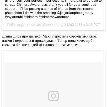
differences, your perfect imperfections. I’m grateful to be able to
spread Chimera Awareness, thank you all for your continued
support... I’ll be posting a series of photos from this recent
photoshoot I did with the amazing @jimjordanphotography
#taylormuhl #chimera #chimeraawareness
Публикация от
ᴛᴀʏʟᴏʀ
(@taylormuhl)
3 Май 2018 в 2:18 PDT
Дізнавшись про діагноз, Махл перестала соромитися своєї
плями і перестала її приховувати. Тепер вона хоче, щоб
якомога більше людей дізналися про химеризм.