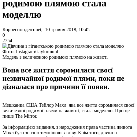
родимою плямою стала
моделлю
Корреспондент.net, 10 травня 2018, 10:45
0
2754
Фото: Instagram/ taylormuhl
Модель з величезною родимою плямою на животі
Вона все життя соромилася своєї
незвичайної родимої плями, поки не
дізналася про причини її появи.
Мешканка США Тейлор Махл, яка все життя соромилася своєї
величезної родимої плями на животі, стала моделлю. Про це
пише The Mirror.
За інформацією видання, з народження права частина живота
Махл була значно темнішою за ліву. Крім того, дівчина