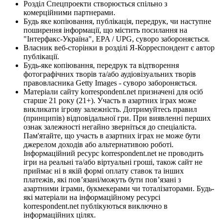
Розділ Спецпроекти створюється спільно з
комерційними партнерами.
Будь яке копіювання, публікація, передрук, чи наступне
поширення інформації, що містить посилання на
"Інтерфакс-Україна", EPA / UPG, суворо забороняється.
Власник веб-сторінки в розділі Я-Корреспондент є автор
публікації.
Будь-яке копіювання, передрук та відтворення
фотографічних творів та/або аудіовізуальних творів
правовласника Getty Images - суворо забороняється.
Матеріали сайту korrespondent.net призначені для осіб
старше 21 року (21+). Участь в азартних іграх може
викликати ігрову залежність. Дотримуйтесь правил
(принципів) відповідальної гри. При виявленні перших
ознак залежності негайно зверніться до спеціаліста.
Пам'ятайте, що участь в азартних іграх не може бути
джерелом доходів або альтернативою роботі.
Інформаційний ресурс korrespondent.net не проводить
ігри на реальні та/або віртуальні гроші, також сайт не
приймає ні в якій формі оплату ставок та інших
платежів, які пов’язані/можуть бути пов’язані з
азартними іграми, букмекерами чи тоталізаторами. Будь-
які матеріали на інформаційному ресурсі
korrespondent.net публікуються виключно в
інформаційних цілях.