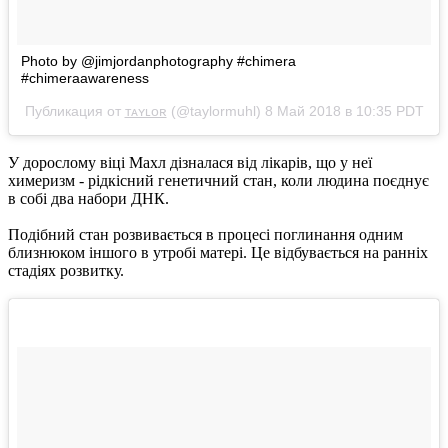
Photo by @jimjordanphotography #chimera
#chimeraawareness
Публикация от
ᴛᴀʏʟᴏʀ
(@taylormuhl)
8 Май 2018 в 10:35 PDT
У дорослому віці Махл дізналася від лікарів, що у неї
химеризм - рідкісний генетичний стан, коли людина поєднує
в собі два набори ДНК.
Подібний стан розвивається в процесі поглинання одним
близнюком іншого в утробі матері. Це відбувається на ранніх
стадіях розвитку.