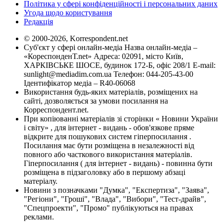
Політика у сфері конфіденційності і персональних даних
Угода щодо користування
Редакція
© 2000-2026, Korrespondent.net
Суб'єкт у сфері онлайн-медіа Назва онлайн-медіа –
«КореспонденТ.net» Адреса: 02091, місто Київ,
ХАРКІВСЬКЕ ШОСЕ, будинок 172-Б, офіс 208/1 E-mail:
sunlight@mediadim.com.ua
Телефон: 044-205-43-00
Ідентифікатор медіа – R40-06068
Використання будь-яких матеріалів, розміщених на
сайті, дозволяється за умови посилання на
Корреспондент.net.
При копіюванні матеріалів зі сторінки « Новини України
і світу» , для інтернет - видань - обов'язкове пряме
відкрите для пошукових систем гіперпосилання .
Посилання має бути розміщена в незалежності від
повного або часткового використання матеріалів.
Гіперпосилання ( для інтернет - видань) - повинна бути
розміщена в підзаголовку або в першому абзаці
матеріалу.
Новини з позначками "Думка", "Експертиза", "Заява",
"Регіони", "Гроші", "Влада", "Вибори", "Тест-драйв",
"Спецпроекти", "Промо" публікуються на правах
реклами.