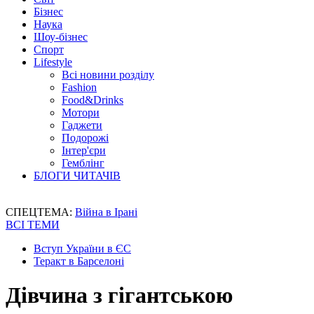
Бізнес
Наука
Шоу-бізнес
Спорт
Lifestyle
Всі новини розділу
Fashion
Food&Drinks
Мотори
Гаджети
Подорожі
Інтер'єри
Гемблінг
БЛОГИ ЧИТАЧІВ
СПЕЦТЕМА:
Війна в Ірані
ВСІ ТЕМИ
Вступ України в ЄС
Теракт в Барселоні
Дівчина з гігантською