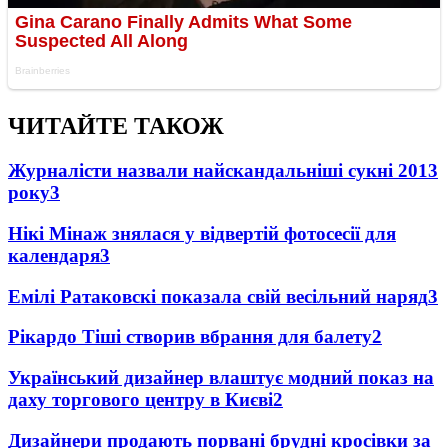
ЧИТАЙТЕ ТАКОЖ
Журналісти назвали найскандальніші сукні 2013
року
3
Нікі Мінаж знялася у відвертій фотосесії для
календаря
3
Емілі Ратаковскі показала свій весільний наряд
3
Рікардо Тіші створив вбрання для балету
2
Український дизайнер влаштує модний показ на
даху торгового центру в Києві
2
Дизайнери продають порвані брудні кросівки за