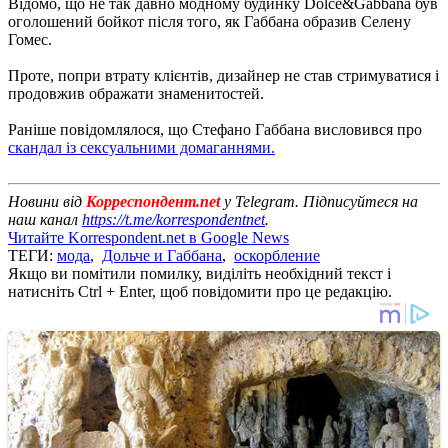
Відомо, що не так давно модному будинку Dolce&Gabbana був
оголошений бойкот після того, як Габбана образив Селену
Гомес.
Проте, попри втрату клієнтів, дизайнер не став стримуватися і
продовжив ображати знаменитостей.
Раніше повідомлялося, що Стефано Габбана висловився про
скандал із сексуальними домаганнями.
Новини від
Корреспондент.net
у Telegram. Підписуйтеся на
наш канал
https://t.me/korrespondentnet
.
Читайте Korrespondent.net в Google News
ТЕГИ:
мода
,
Дольче и Габбана
,
оскорбление
Якщо ви помітили помилку, виділіть необхідний текст і
натисніть Ctrl + Enter, щоб повідомити про це редакцію.