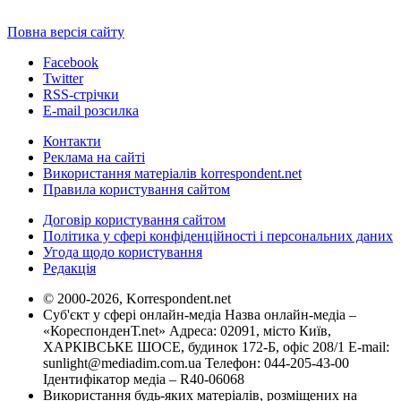
Повна версія сайту
Facebook
Twitter
RSS-стрічки
E-mail розсилка
Контакти
Реклама на сайті
Використання матеріалів korrespondent.net
Правила користування сайтом
Договір користування сайтом
Політика у сфері конфіденційності і персональних даних
Угода щодо користування
Редакція
© 2000-2026, Korrespondent.net
Суб'єкт у сфері онлайн-медіа Назва онлайн-медіа –
«КореспонденТ.net» Адреса: 02091, місто Київ,
ХАРКІВСЬКЕ ШОСЕ, будинок 172-Б, офіс 208/1 E-mail:
sunlight@mediadim.com.ua
Телефон: 044-205-43-00
Ідентифікатор медіа – R40-06068
Використання будь-яких матеріалів, розміщених на