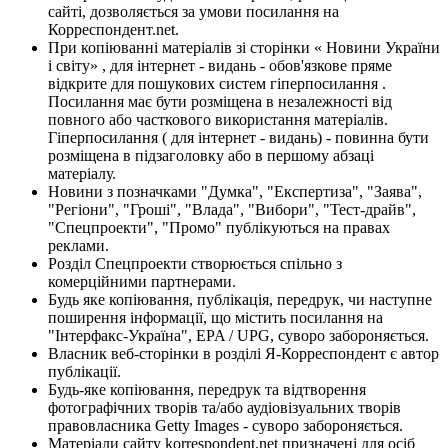
сайті, дозволяється за умови посилання на
Корреспондент.net.
При копіюванні матеріалів зі сторінки « Новини України
і світу» , для інтернет - видань - обов'язкове пряме
відкрите для пошукових систем гіперпосилання .
Посилання має бути розміщена в незалежності від
повного або часткового використання матеріалів.
Гіперпосилання ( для інтернет - видань) - повинна бути
розміщена в підзаголовку або в першому абзаці
матеріалу.
Новини з позначками "Думка", "Експертиза", "Заява",
"Регіони", "Гроші", "Влада", "Вибори", "Тест-драйв",
"Спецпроекти", "Промо" публікуються на правах
реклами.
Розділ Спецпроекти створюється спільно з
комерційними партнерами.
Будь яке копіювання, публікація, передрук, чи наступне
поширення інформації, що містить посилання на
"Інтерфакс-Україна", EPA / UPG, суворо забороняється.
Власник веб-сторінки в розділі Я-Корреспондент є автор
публікації.
Будь-яке копіювання, передрук та відтворення
фотографічних творів та/або аудіовізуальних творів
правовласника Getty Images - суворо забороняється.
Матеріали сайту korrespondent.net призначені для осіб