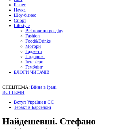
Бізнес
Наука
Шоу-бізнес
Спорт
Lifestyle
Всі новини розділу
Fashion
Food&Drinks
Мотори
Гаджети
Подорожі
Інтер'єри
Гемблінг
БЛОГИ ЧИТАЧІВ
СПЕЦТЕМА:
Війна в Ірані
ВСІ ТЕМИ
Вступ України в ЄС
Теракт в Барселоні
Найдешевші. Стефано