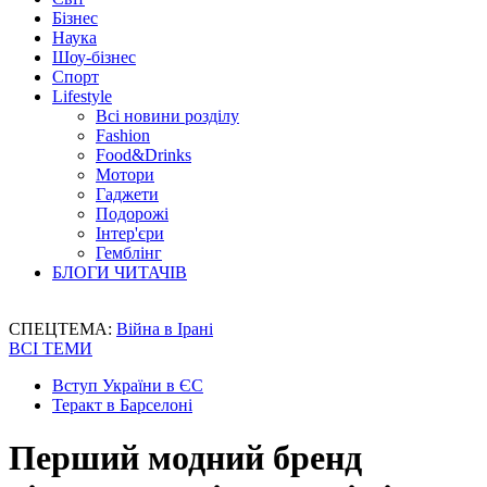
Бізнес
Наука
Шоу-бізнес
Спорт
Lifestyle
Всі новини розділу
Fashion
Food&Drinks
Мотори
Гаджети
Подорожі
Інтер'єри
Гемблінг
БЛОГИ ЧИТАЧІВ
СПЕЦТЕМА:
Війна в Ірані
ВСІ ТЕМИ
Вступ України в ЄС
Теракт в Барселоні
Перший модний бренд