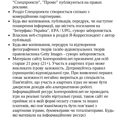
"Спецпроекти", "Промо" публікуються на правах
реклами.
Розділ Спецпроекти створюється спільно з
комерційними партнерами.
Будь яке копіювання, публікація, передрук, чи наступне
поширення інформації, що містить посилання на
"Інтерфакс-Україна", EPA / UPG, суворо забороняється.
Власник веб-сторінки в розділі Я-Корреспондент є автор
публікації.
Будь-яке копіювання, передрук та відтворення
фотографічних творів та/або аудіовізуальних творів
правовласника Getty Images - суворо забороняється.
Матеріали сайту korrespondent.net призначені для осіб
старше 21 року (21+). Участь в азартних іграх може
викликати ігрову залежність. Дотримуйтесь правил
(принципів) відповідальної гри. При виявленні перших
ознак залежності негайно зверніться до спеціаліста.
Пам'ятайте, що участь в азартних іграх не може бути
джерелом доходів або альтернативою роботі.
Інформаційний ресурс korrespondent.net не проводить
ігри на реальні та/або віртуальні гроші, також сайт не
приймає ні в якій формі оплату ставок та інших
платежів, які пов’язані/можуть бути пов’язані з
азартними іграми, букмекерами чи тоталізаторами. Будь-
які матеріали на інформаційному ресурсі