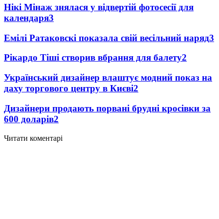
Нікі Мінаж знялася у відвертій фотосесії для
календаря
3
Емілі Ратаковскі показала свій весільний наряд
3
Рікардо Тіші створив вбрання для балету
2
Український дизайнер влаштує модний показ на
даху торгового центру в Києві
2
Дизайнери продають порвані брудні кросівки за
600 доларів
2
Читати коментарі