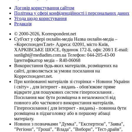
Договір користування сайтом
Політика у сфері конфіденційності і персональних даних
Угода щодо користування
Редакція
© 2000-2026, Korrespondent.net
Суб'єкт у сфері онлайн-медіа Назва онлайн-медіа –
«КореспонденТ.net» Адреса: 02091, місто Київ,
ХАРКІВСЬКЕ ШОСЕ, будинок 172-Б, офіс 208/1 E-mail:
sunlight@mediadim.com.ua
Телефон: 044-205-43-00
Ідентифікатор медіа – R40-06068
Використання будь-яких матеріалів, розміщених на
сайті, дозволяється за умови посилання на
Корреспондент.net.
При копіюванні матеріалів зі сторінки « Новини України
і світу» , для інтернет - видань - обов'язкове пряме
відкрите для пошукових систем гіперпосилання .
Посилання має бути розміщена в незалежності від
повного або часткового використання матеріалів.
Гіперпосилання ( для інтернет - видань) - повинна бути
розміщена в підзаголовку або в першому абзаці
матеріалу.
Новини з позначками "Думка", "Експертиза", "Заява",
"Регіони", "Гроші", "Влада", "Вибори", "Тест-драйв",