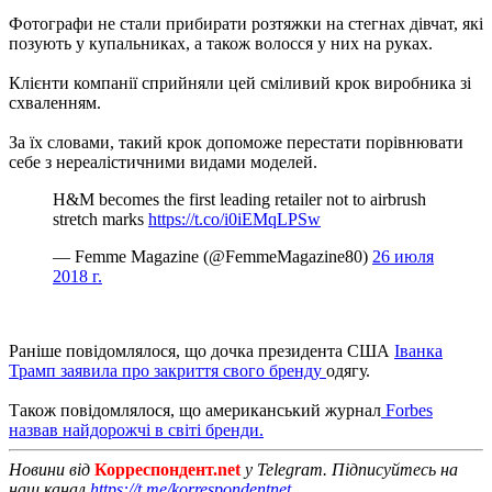
Фотографи не стали прибирати розтяжки на стегнах дівчат, які
позують у купальниках, а також волосся у них на руках.
Клієнти компанії сприйняли цей сміливий крок виробника зі
схваленням.
За їх словами, такий крок допоможе перестати порівнювати
себе з нереалістичними видами моделей.
H&M becomes the first leading retailer not to airbrush
stretch marks
https://t.co/i0iEMqLPSw
— Femme Magazine (@FemmeMagazine80)
26 июля
2018 г.
Раніше повідомлялося, що дочка президента США
Іванка
Трамп заявила про закриття свого бренду
одягу.
Також повідомлялося, що американський журнал
Forbes
назвав найдорожчі в світі бренди.
Новини від
Корреспондент.net
у Telegram. Підписуйтесь на
наш канал
https://t.me/korrespondentnet
.